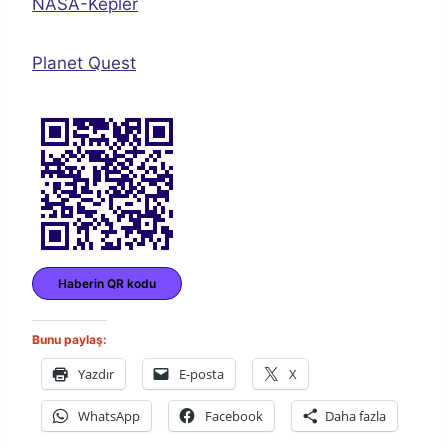
NASA-Kepler
Planet Quest
Haberin QR kodu
Bunu paylaş:
Yazdır
E-posta
X
WhatsApp
Facebook
Daha fazla