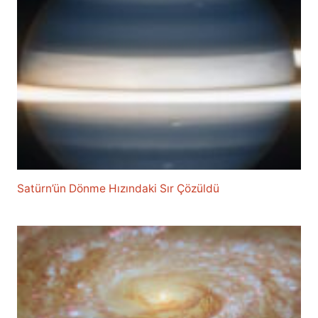
Satürn’ün Dönme Hızındaki Sır Çözüldü