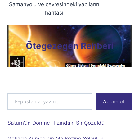
Samanyolu ve çevresindeki yapıların
haritası
Ötegezegen Rehberi
E-postanızı yazın…
Abone ol
Satürn’ün Dönme Hızındaki Sır Çözüldü
Gökada Kümesinin Merkezine Yolculuk