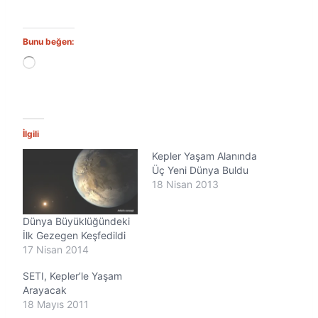
Bunu beğen:
Y
ü
k
l
e
n
İlgili
i
Kepler Yaşam Alanında
y
o
Üç Yeni Dünya Buldu
r
18 Nisan 2013
.
.
Dünya Büyüklüğündeki
.
İlk Gezegen Keşfedildi
17 Nisan 2014
SETI, Kepler’le Yaşam
Arayacak
18 Mayıs 2011