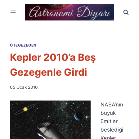
Skip
to
content
ÖTEGEZEGEN
Kepler 2010’a Beş
Gezegenle Girdi
By
05 Ocak 2010
Ümit
Fuat
NASA’nın
Özyar
büyük
ümitler
beslediği
Kepler