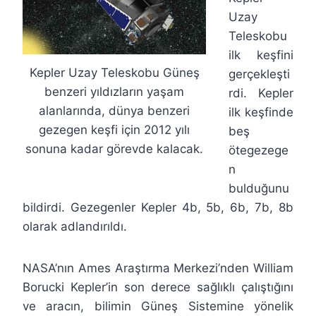
Uzay
Teleskobu
ilk keşfini
Kepler Uzay Teleskobu Güneş
gerçekleşti
benzeri yıldızların yaşam
rdi. Kepler
alanlarında, dünya benzeri
ilk keşfinde
gezegen keşfi için 2012 yılı
beş
sonuna kadar görevde kalacak.
ötegezege
n
bulduğunu
bildirdi. Gezegenler Kepler 4b, 5b, 6b, 7b, 8b
olarak adlandırıldı.
NASA’nın Ames Araştırma Merkezi’nden William
Borucki Kepler’in son derece sağlıklı çalıştığını
ve aracın, bilimin Güneş Sistemine yönelik