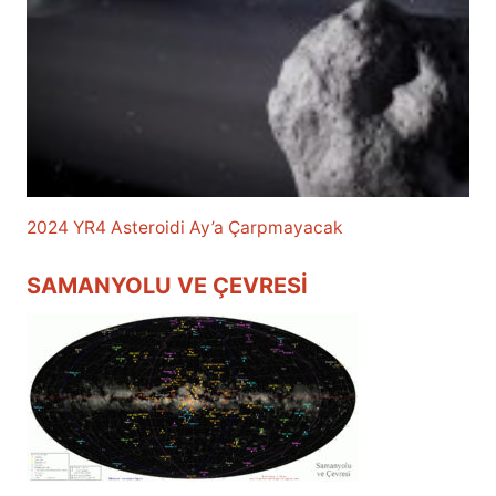
2024 YR4 Asteroidi Ay’a Çarpmayacak
SAMANYOLU VE ÇEVRESI