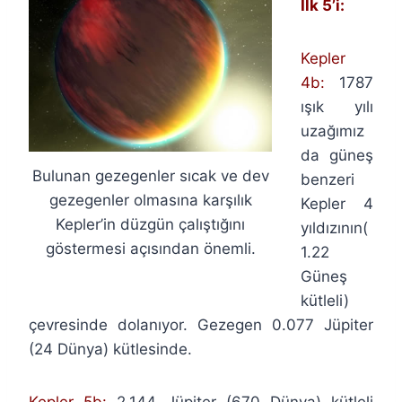
İlk 5’i:
Kepler
4b:
1787
ışık yılı
uzağımız
da güneş
Bulunan gezegenler sıcak ve dev
benzeri
gezegenler olmasına karşılık
Kepler 4
Kepler’in düzgün çalıştığını
yıldızının(
göstermesi açısından önemli.
1.22
Güneş
kütleli)
çevresinde dolanıyor. Gezegen 0.077 Jüpiter
(24 Dünya) kütlesinde.
Kepler 5b:
2.144 Jüpiter (670 Dünya) kütleli