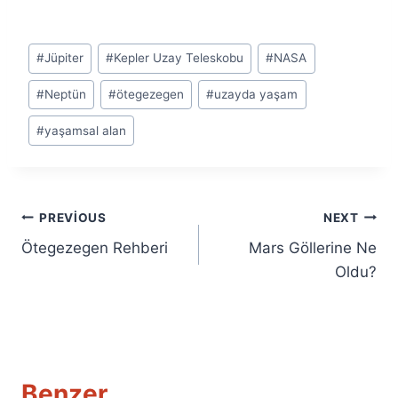
Post
#
Jüpiter
#
Kepler Uzay Teleskobu
#
NASA
Tags:
#
Neptün
#
ötegezegen
#
uzayda yaşam
#
yaşamsal alan
Yazı
PREVIOUS
NEXT
Ötegezegen Rehberi
Mars Göllerine Ne
gezinmesi
Oldu?
Benzer