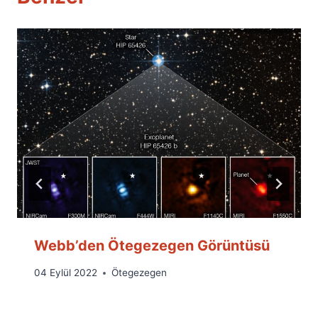
Webb’den Ötegezegen Görüntüsü
By
04 Eylül 2022
Ötegezegen
Ümit
Fuat
Özyar