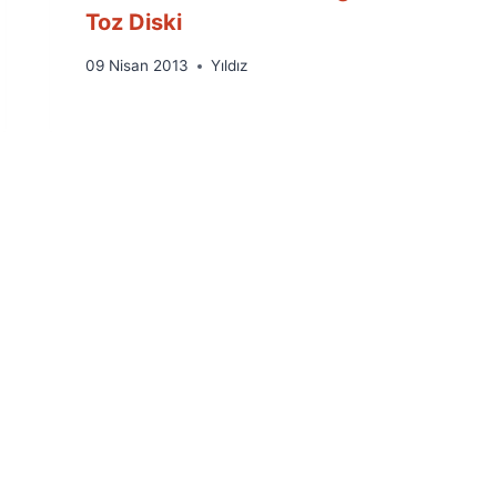
Toz Diski
By
09 Nisan 2013
Yıldız
Ümit
Fuat
Özyar