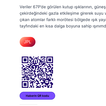
Veriler 67P’de görülen kutup ışıklarının, güneş
çekirdeğindeki gazla etkileşime girerek suyu 
çıkan atomlar farklı morötesi bölgede ışık ya
tayfındaki en kısa dalga boyuna sahip ışınımdı
JPL
Haberin QR kodu