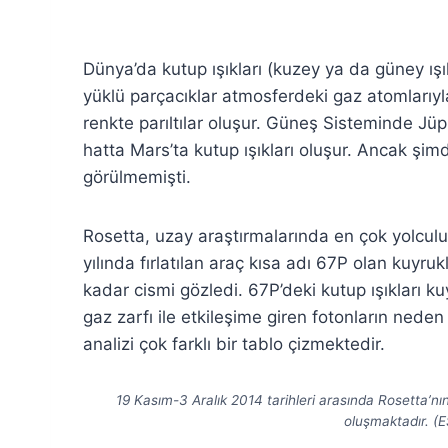
Dünya’da kutup ışıkları (kuzey ya da güney ışıkl
yüklü parçacıklar atmosferdeki gaz atomlarıyl
renkte parıltılar oluşur. Güneş Sisteminde Jü
hatta Mars’ta kutup ışıkları oluşur. Ancak şimd
görülmemişti.
Rosetta, uzay araştırmalarında en çok yolculuk
yılında fırlatılan araç kısa adı 67P olan kuyru
kadar cismi gözledi. 67P’deki kutup ışıkları k
gaz zarfı ile etkileşime giren fotonların nede
analizi çok farklı bir tablo çizmektedir.
19 Kasım-3 Aralık 2014 tarihleri arasında Rosetta’nın
oluşmaktadır. (