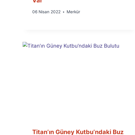
Var
By
06 Nisan 2022
Merkür
Ümit
Fuat
Özyar
Titan’ın Güney Kutbu’ndaki Buz