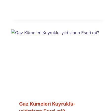
Ümit
Fuat
Özyar
Gaz Kümeleri Kuyruklu-