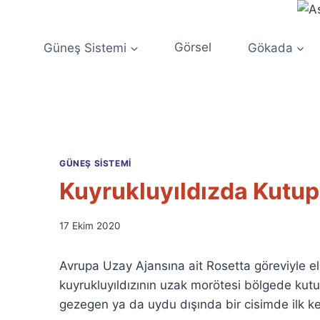
Skip
to
content
Güneş Sistemi
Görsel
Gökada
GÜNEŞ SISTEMI
Kuyrukluyıldızda Kutup 
By
17 Ekim 2020
Ümit
Fuat
Avrupa Uzay Ajansına ait Rosetta göreviyle 
Özyar
kuyrukluyıldızının uzak morötesi bölgede kutup
gezegen ya da uydu dışında bir cisimde ilk k