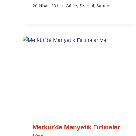
By
20 Nisan 2011
Güneş Sistemi
,
Saturn
Ümit
Fuat
Özyar
Merkür’de Manyetik Fırtınalar