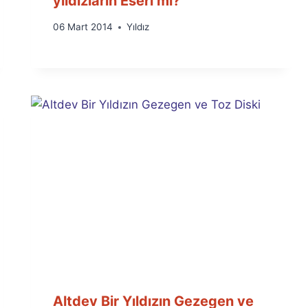
yıldızların Eseri mi?
By
06 Mart 2014
Yıldız
Ümit
Fuat
Özyar
Altdev Bir Yıldızın Gezegen ve