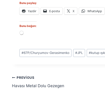
Bunu paylaş:
Yazdır
E-posta
X
WhatsApp
Bunu beğen:
Y
ü
k
l
Post
e
#
67P/Churyumov-Gerasimenko
#
JPL
#
kutup ışık
n
Tags:
i
y
o
r
Yazı
.
PREVIOUS
.
Havası Metal Dolu Gezegen
.
gezinmesi