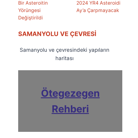
Bir Asteroitin
2024 YR4 Asteroidi
Yörüngesi
Ay’a Çarpmayacak
Değiştirildi
SAMANYOLU VE ÇEVRESI
Samanyolu ve çevresindeki yapıların
haritası
Ötegezegen
Rehberi