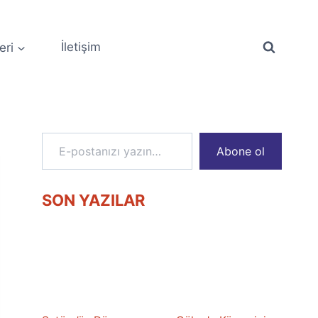
eri
İletişim
E-postanızı yazın…
Abone ol
SON YAZILAR