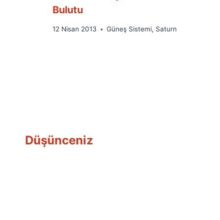
Bulutu
By
12 Nisan 2013
Güneş Sistemi
,
Saturn
Ümit
Fuat
Özyar
Düşünceniz