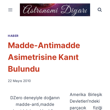
Skip
to
content
HABER
Madde-Antimadde
Asimetrisine Kanıt
Bulundu
By
22 Mayıs 2010
Ümit
Fuat
Amerika Birleşik
Özyar
DZero deneyiyle doğanın
Devletleri’ndeki
madde-anti,madde
parçacık fiziği