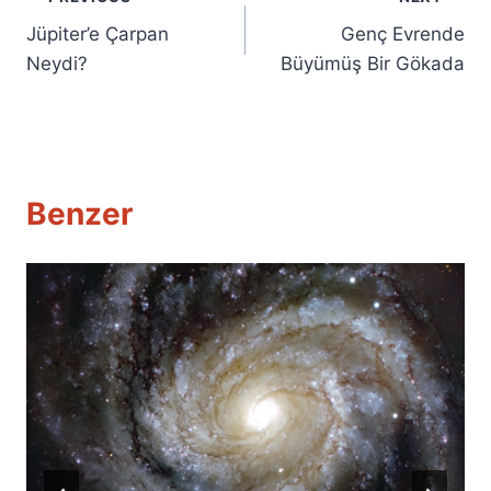
Yazı
Jüpiter’e Çarpan
Genç Evrende
gezinmesi
Neydi?
Büyümüş Bir Gökada
Benzer