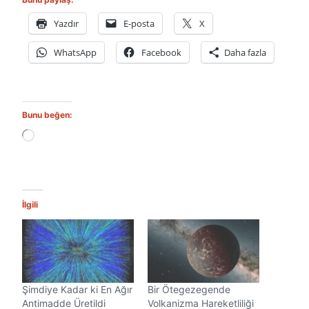
Yazdır
E-posta
X
WhatsApp
Facebook
Daha fazla
Bunu beğen:
Y
ü
k
l
e
n
İlgili
i
y
o
r
.
.
Şimdiye Kadar ki En Ağır
Bir Ötegezegende
.
Antimadde Üretildi
Volkanizma Hareketliliği