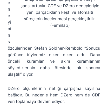
e
şansı arttırılır. CDF ve DZero deneyleriyle
n
yeni parçacıkların keşfi ve atomaltı
e
süreçlerin incelenmesi gerçekleştirilir.
yi
(Fermilab)
ni
n
s
özcülerinden Stefan Soldner-Rembold “Sonucu
görünce tüylerimiz diken diken oldu. Daha
önceki kuramlar ve akım kuramlarının
söylediklerinin daha ötesinde bir sonuca
ulaştık” diyor.
DZero ölçümlerinin netliği çarpışma sayısına
bağlıdır. Bu nedenle hem DZero hem de CDF
veri toplamaya devam ediyor.