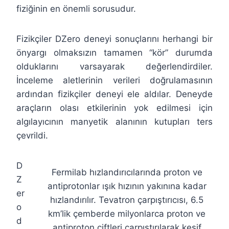
fiziğinin en önemli sorusudur.
Fizikçiler DZero deneyi sonuçlarını herhangi bir
önyargı olmaksızın tamamen “kör” durumda
olduklarını varsayarak değerlendirdiler.
İnceleme aletlerinin verileri doğrulamasının
ardından fizikçiler deneyi ele aldılar. Deneyde
araçların olası etkilerinin yok edilmesi için
algılayıcının manyetik alanının kutupları ters
çevrildi.
D
Fermilab hızlandırıcılarında proton ve
Z
antiprotonlar ışık hızının yakınına kadar
er
hızlandırılır. Tevatron çarpıştırıcısı, 6.5
o
km’lik çemberde milyonlarca proton ve
d
antiproton çiftleri çarpıştırılarak keşif