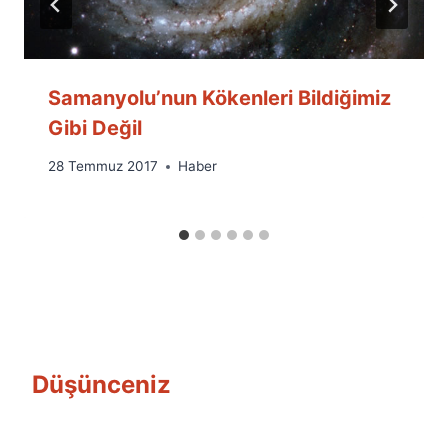
Samanyolu’nun Kökenleri Bildiğimiz
Gibi Değil
By
28 Temmuz 2017
Haber
Ümit
Fuat
Özyar
Düşünceniz