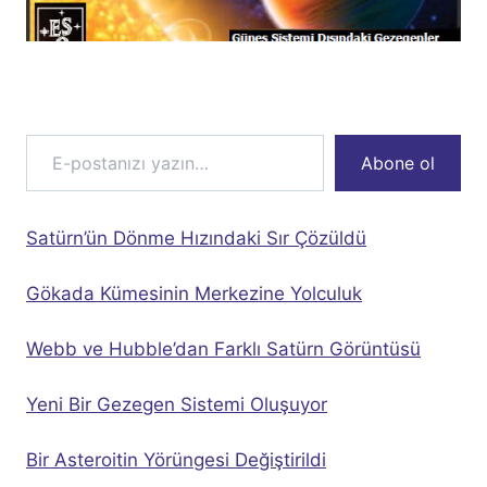
E-postanızı yazın…
Abone ol
Satürn’ün Dönme Hızındaki Sır Çözüldü
Gökada Kümesinin Merkezine Yolculuk
Webb ve Hubble’dan Farklı Satürn Görüntüsü
Yeni Bir Gezegen Sistemi Oluşuyor
Bir Asteroitin Yörüngesi Değiştirildi