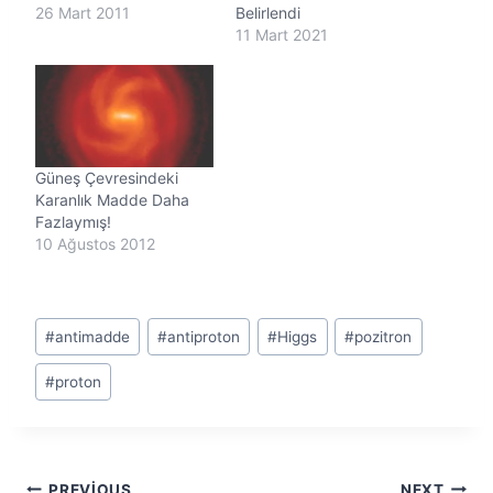
26 Mart 2011
Belirlendi
11 Mart 2021
Güneş Çevresindeki
Karanlık Madde Daha
Fazlaymış!
10 Ağustos 2012
Post
#
antimadde
#
antiproton
#
Higgs
#
pozitron
Tags:
#
proton
PREVIOUS
NEXT