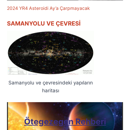
2024 YR4 Asteroidi Ay’a Çarpmayacak
SAMANYOLU VE ÇEVRESI
Samanyolu ve çevresindeki yapıların
haritası
Ötegezegen Rehberi