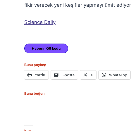
fikir verecek yeni keşifler yapmayı ümit ediyor
Science Daily
Haberin QR kodu
Bunu paylaş:
Yazdır
E-posta
X
WhatsApp
Bunu beğen: