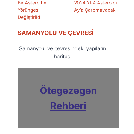
Bir Asteroitin
2024 YR4 Asteroidi
Yörüngesi
Ay’a Çarpmayacak
Değiştirildi
SAMANYOLU VE ÇEVRESI
Samanyolu ve çevresindeki yapıların
haritası
Ötegezegen
Rehberi