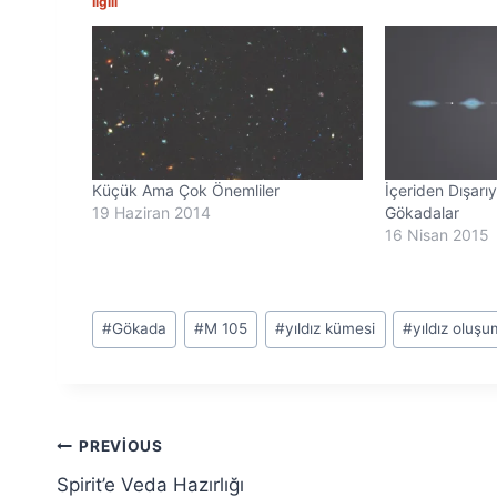
İlgili
Küçük Ama Çok Önemliler
İçeriden Dışar
19 Haziran 2014
Gökadalar
16 Nisan 2015
Post
#
Gökada
#
M 105
#
yıldız kümesi
#
yıldız oluş
Tags:
Yazı
PREVIOUS
Spirit’e Veda Hazırlığı