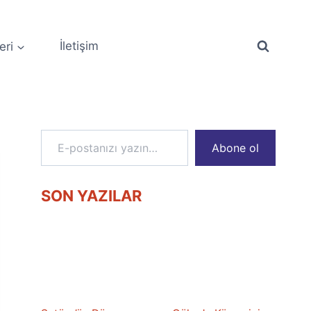
eri
İletişim
E-postanızı yazın…
Abone ol
SON YAZILAR