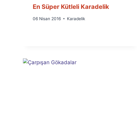
En Süper Kütleli Karadelik
By
06 Nisan 2016
Karadelik
Ümit
Fuat
Özyar