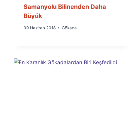
Samanyolu Bilinenden Daha
Büyük
By
09 Haziran 2018
Gökada
Ümit
Fuat
Özyar