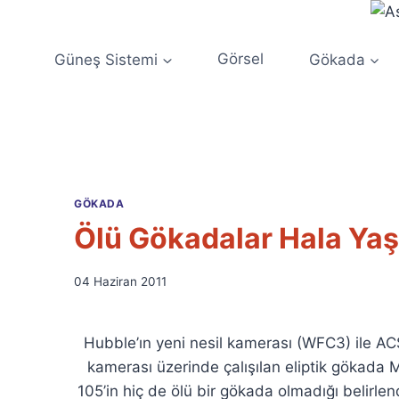
Skip
to
content
Güneş Sistemi
Görsel
Gökada
GÖKADA
Ölü Gökadalar Hala Yaş
By
04 Haziran 2011
Ümit
Fuat
Özyar
Hubble’ın yeni nesil kamerası (WFC3) ile AC
kamerası üzerinde çalışılan eliptik gökada 
105’in hiç de ölü bir gökada olmadığı belirlen