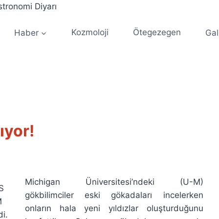
Haber
Kozmoloji
Ötegezegen
Gal
ıyor!
Michigan Üniversitesi’ndeki (U-M)
S
gökbilimciler eski gökadaları incelerken
M
onların hala yeni yıldızlar oluşturduğunu
di.