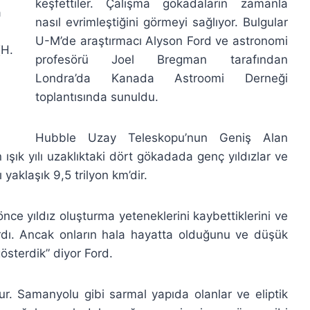
keşfettiler. Çalışma gökadaların zamanla
a
nasıl evrimleştiğini görmeyi sağlıyor. Bulgular
U-M’de araştırmacı Alyson Ford ve astronomi
(H.
profesörü Joel Bregman tarafından
Londra’da Kanada Astroomi Derneği
toplantısında sunuldu.
Hubble Uzay Teleskopu’nun Geniş Alan
ışık yılı uzaklıktaki dört gökadada genç yıldızlar ve
ı yaklaşık 9,5 trilyon km’dir.
önce yıldız oluşturma yeteneklerini kaybettiklerini ve
rdı. Ancak onların hala hayatta olduğunu ve düşük
österdik” diyor Ford.
r. Samanyolu gibi sarmal yapıda olanlar ve eliptik