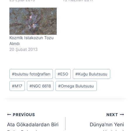
Kozmik Istakozun Tozu
Alındı
20 Şubat 2013
Post
#
bulutsu fotoğrafları
#
ESO
#
Kuğu Bulutsusu
Tags:
#
M17
#
NGC 6618
#
Omega Bulutsusu
Yazı
PREVIOUS
NEXT
Ata Gökadalardan Biri
Dünya’nın Yeni
gezinmesi