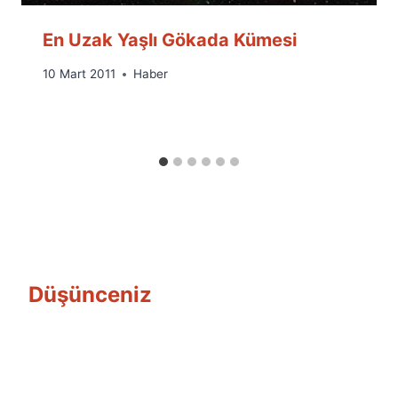
En Uzak Yaşlı Gökada Kümesi
By
10 Mart 2011
Haber
Ümit
Fuat
Özyar
Düşünceniz