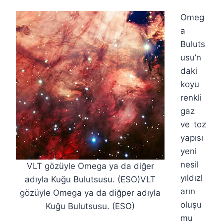
Omeg
a
Buluts
usu’n
daki
koyu
renkli
gaz
ve toz
yapısı
yeni
nesil
VLT gözüyle Omega ya da diğer
yıldızl
adıyla Kuğu Bulutsusu. (ESO)VLT
arın
gözüyle Omega ya da diğper adıyla
oluşu
Kuğu Bulutsusu. (ESO)
mu