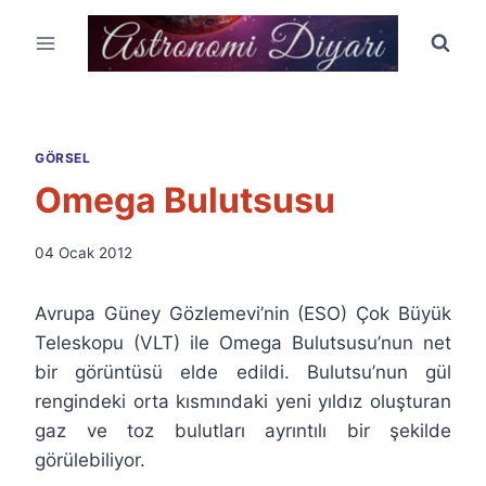
Skip
to
content
GÖRSEL
Omega Bulutsusu
By
04 Ocak 2012
Ümit
Fuat
Avrupa Güney Gözlemevi’nin (ESO) Çok Büyük
Özyar
Teleskopu (VLT) ile Omega Bulutsusu’nun net
bir görüntüsü elde edildi. Bulutsu’nun gül
rengindeki orta kısmındaki yeni yıldız oluşturan
gaz ve toz bulutları ayrıntılı bir şekilde
görülebiliyor.