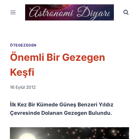
Skip
to
content
ÖTEGEZEGEN
Önemli Bir Gezegen
Keşfi
By
16 Eylül 2012
Ümit
Fuat
İlk Kez Bir Kümede Güneş Benzeri Yıldız
Özyar
Çevresinde Dolanan Gezegen Bulundu.