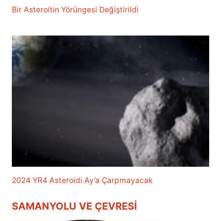
Bir Asteroitin Yörüngesi Değiştirildi
2024 YR4 Asteroidi Ay’a Çarpmayacak
SAMANYOLU VE ÇEVRESI