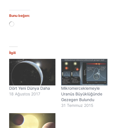
Bunu beğen:
Y
ü
k
l
e
n
İlgili
i
y
o
r
.
.
Dört Yeni Dünya Daha
Mikromerceklemeyle
.
18 Ağustos 2017
Uranüs Büyüklüğünde
Gezegen Bulundu
31 Temmuz 2015