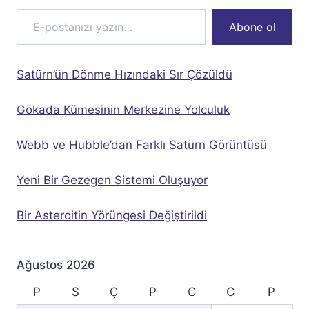
E-postanızı yazın…
Abone ol
Satürn’ün Dönme Hızındaki Sır Çözüldü
Gökada Kümesinin Merkezine Yolculuk
Webb ve Hubble’dan Farklı Satürn Görüntüsü
Yeni Bir Gezegen Sistemi Oluşuyor
Bir Asteroitin Yörüngesi Değiştirildi
Ağustos 2026
P
S
Ç
P
C
C
P