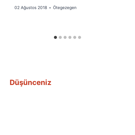
By
02 Ağustos 2018
Ötegezegen
Ümit
Fuat
Özyar
Düşünceniz