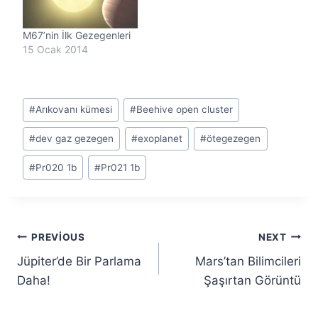
M67’nin İlk Gezegenleri
15 Ocak 2014
Post
#
Arıkovanı kümesi
#
Beehive open cluster
Tags:
#
dev gaz gezegen
#
exoplanet
#
ötegezegen
#
Pr020 1b
#
Pr021 1b
Yazı
PREVIOUS
NEXT
Jüpiter’de Bir Parlama
Mars’tan Bilimcileri
gezinmesi
Daha!
Şaşırtan Görüntü