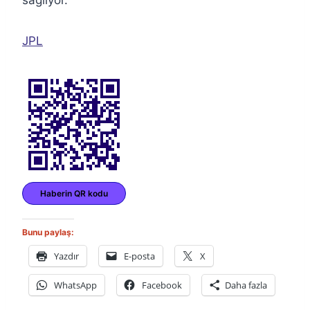
JPL
Haberin QR kodu
Bunu paylaş:
Yazdır
E-posta
X
WhatsApp
Facebook
Daha fazla