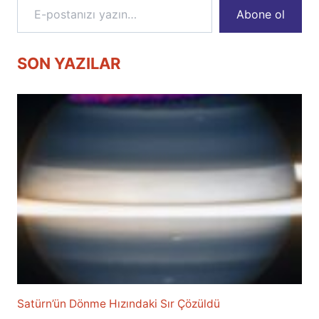
Abone ol
SON YAZILAR
Satürn’ün Dönme Hızındaki Sır Çözüldü