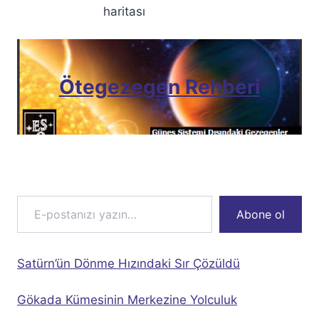
haritası
Ötegezegen Rehberi
E-postanızı yazın…
Abone ol
Satürn’ün Dönme Hızındaki Sır Çözüldü
Gökada Kümesinin Merkezine Yolculuk