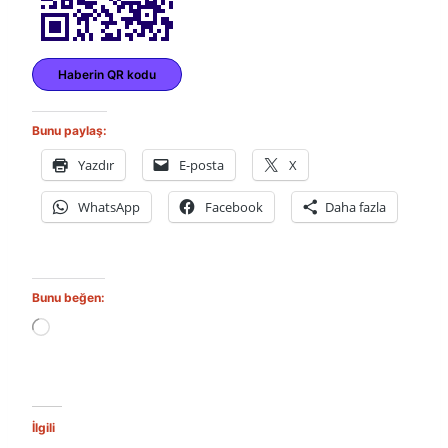
Haberin QR kodu
Bunu paylaş:
Yazdır
E-posta
X
WhatsApp
Facebook
Daha fazla
Bunu beğen:
Y
ü
k
l
e
n
İlgili
i