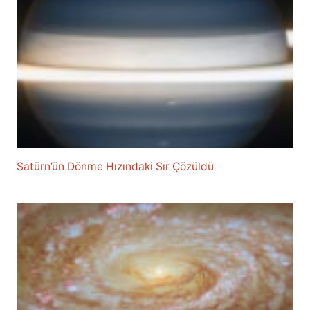
Satürn’ün Dönme Hızındaki Sır Çözüldü