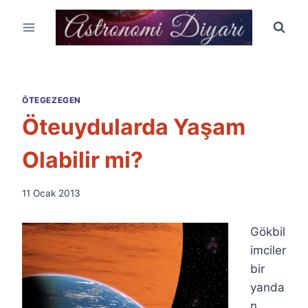
Skip
to
content
ÖTEGEZEGEN
Öteuydularda Yaşam
Olabilir mi?
By
11 Ocak 2013
Ümit
Fuat
Gökbil
Özyar
imciler
bir
yanda
n