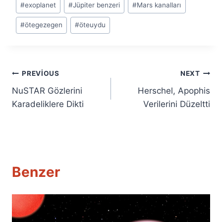
#
exoplanet
#
Jüpiter benzeri
#
Mars kanalları
#
ötegezegen
#
öteuydu
Yazı
PREVIOUS
NEXT
NuSTAR Gözlerini
Herschel, Apophis
gezinmesi
Karadeliklere Dikti
Verilerini Düzeltti
Benzer