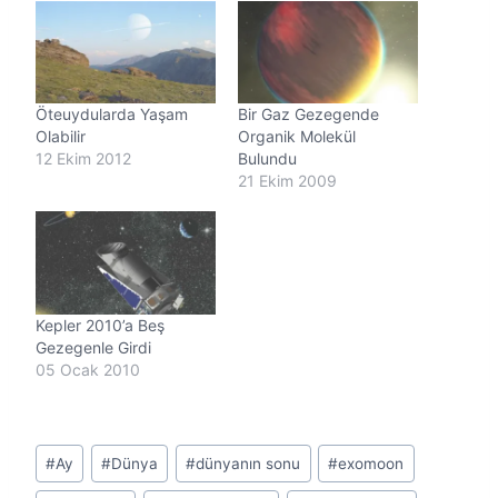
y
o
r
.
.
Öteuydularda Yaşam
Bir Gaz Gezegende
.
Olabilir
Organik Molekül
12 Ekim 2012
Bulundu
21 Ekim 2009
Kepler 2010’a Beş
Gezegenle Girdi
05 Ocak 2010
Post
#
Ay
#
Dünya
#
dünyanın sonu
#
exomoon
Tags: