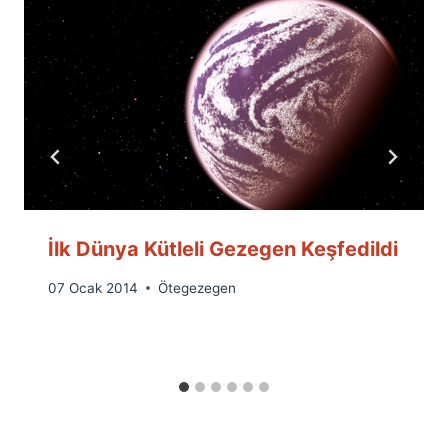
İlk Dünya Kütleli Gezegen Keşfedildi
By
07 Ocak 2014
Ötegezegen
Ümit
Fuat
Özyar