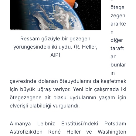
ötege
zegen
ararke
n
Ressam gözüyle bir gezegen
diğer
yörüngesindeki iki uydu. (R. Heller,
taraft
AIP)
an
bunlar
ın
çevresinde dolanan öteuydularını da keşfetmek
için büyük uğraş veriyor. Yeni bir çalışmada iki
ötegezegene ait olasu uydularının yaşam için
elverişli olabildiği vurgulandı.
Almanya Leibniz Enstitüsü’ndeki Potsdam
Astrofizik’den René Heller ve Washington