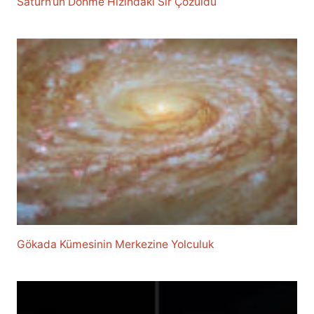
Satürn’ün Dönme Hızındaki Sır Çözüldü
Gökada Kümesinin Merkezine Yolculuk