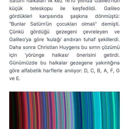
Satürn halkaları ilk kez 1610 yılında Galileo’nun
küçük teleskopu ile keşfedildi. Galileo
gördükleri karşısında şaşkına dönmüştü:
“Bunlar Satürn’ün çocukları olmalı” demişti.
Çünkü gördüğü gezegeni çevreleyen ve
Galileo’ya göre ‘kulağı’ andıran tuhaf şekillerdi.
Daha sonra Christian Huygens bu sırrın çözümü
için ‘yörünge halkası’ önerisini getirdi.
Günümüzde bu halkalar gezegene yakınlığına
göre alfabetik harflerle anılıyor: D, C, B, A, F, G
ve E.