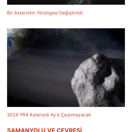
Bir Asteroitin Yörüngesi Değiştirildi
2024 YR4 Asteroidi Ay’a Çarpmayacak
SAMANYOLU VE ÇEVRESI