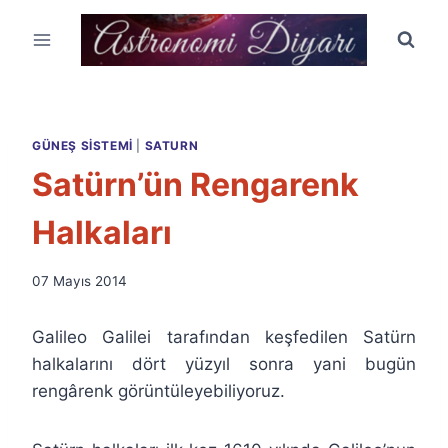
Skip
to
content
GÜNEŞ SISTEMI
|
SATURN
Satürn’ün Rengarenk
Halkaları
By
07 Mayıs 2014
Ümit
Fuat
Galileo Galilei tarafından keşfedilen Satürn
Özyar
halkalarını dört yüzyıl sonra yani bugün
rengârenk görüntüleyebiliyoruz.