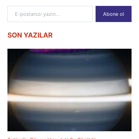
E-postanızı yazın…
Abone ol
SON YAZILAR