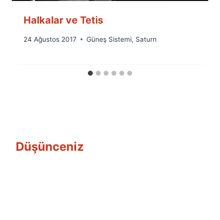
Halkalar ve Tetis
By
24 Ağustos 2017
Güneş Sistemi
,
Saturn
Ümit
Fuat
Özyar
Düşünceniz