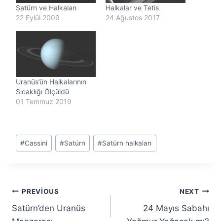
Satürn ve Halkaları
Halkalar ve Tetis
22 Eylül 2009
24 Ağustos 2017
Uranüs’ün Halkalarının
Sıcaklığı Ölçüldü
01 Temmuz 2019
Post
#
Cassini
#
Satürn
#
Satürn halkaları
Tags:
Yazı
PREVIOUS
NEXT
Satürn’den Uranüs
24 Mayıs Sabahı
gezinmesi