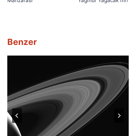
Manzarası
Yağmur Yağacak mı?
Benzer