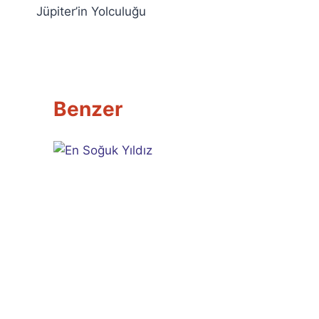
Jüpiter’in Yolculuğu
.
gezinmesi
Benzer