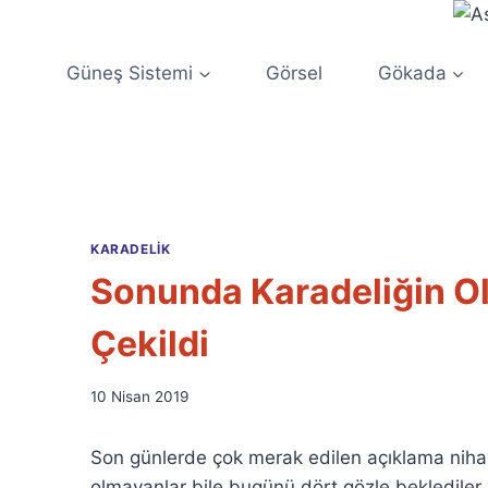
Skip
to
content
Güneş Sistemi
Görsel
Gökada
KARADELIK
Sonunda Karadeliğin Ol
Çekildi
By
10 Nisan 2019
Ümit
Fuat
Son günlerde çok merak edilen açıklama nihayet 
Özyar
olmayanlar bile bugünü dört gözle beklediler 