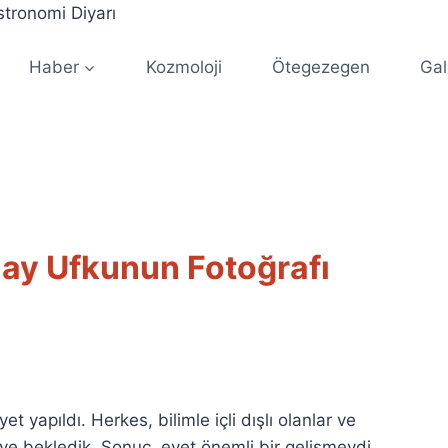
Haber
Kozmoloji
Ötegezegen
Gal
ay Ufkunun Fotoğrafı
yapıldı. Herkes, bilimle içli dışlı olanlar ve
ve bekledik. Sonuç, evet önemli bir gelişmeydi.