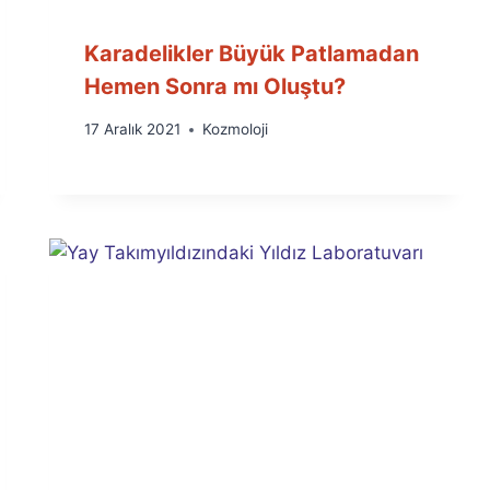
Karadelikler Büyük Patlamadan
Hemen Sonra mı Oluştu?
By
17 Aralık 2021
Kozmoloji
Ümit
Fuat
Özyar