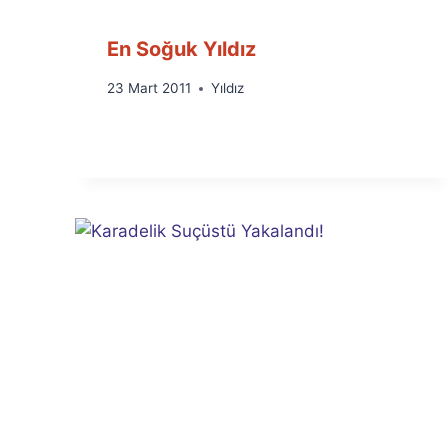
En Soğuk Yıldız
By
23 Mart 2011
Yıldız
Ümit
Fuat
Özyar