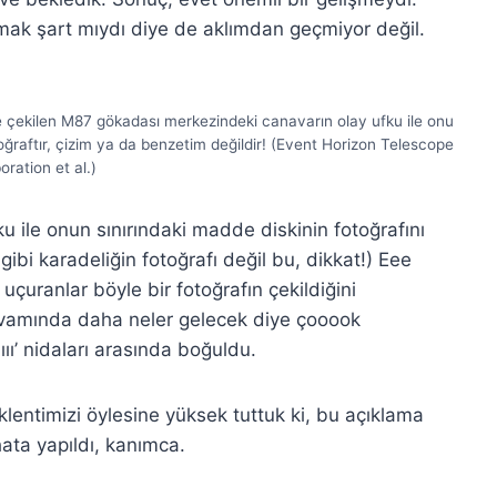
ak şart mıydı diye de aklımdan geçmiyor değil.
 çekilen M87 gökadası merkezindeki canavarın olay ufku ile onu
ğraftır, çizim ya da benzetim değildir! (Event Horizon Telescope
oration et al.)
ku ile onun sınırındaki madde diskinin fotoğrafını
 gibi karadeliğin fotoğrafı değil bu, dikkat!) Eee
uçuranlar böyle bir fotoğrafın çekildiğini
 devamında daha neler gelecek diye çooook
ı’ nidaları arasında boğuldu.
entimizi öylesine yüksek tuttuk ki, bu açıklama
hata yapıldı, kanımca.