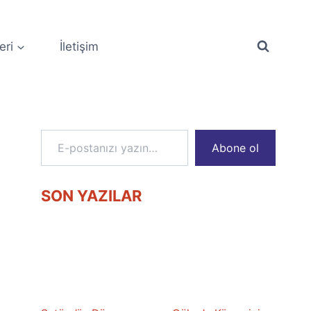
eri
İletişim
E-postanızı yazın…
Abone ol
SON YAZILAR