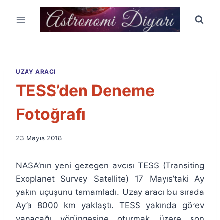
Skip
to
content
UZAY ARACI
TESS’den Deneme
Fotoğrafı
By
23 Mayıs 2018
Ümit
Fuat
NASA’nın yeni gezegen avcısı TESS (Transiting
Özyar
Exoplanet Survey Satellite) 17 Mayıs’taki Ay
yakın uçuşunu tamamladı. Uzay aracı bu sırada
Ay’a 8000 km yaklaştı. TESS yakında görev
yapacağı yörüngesine oturmak üzere son