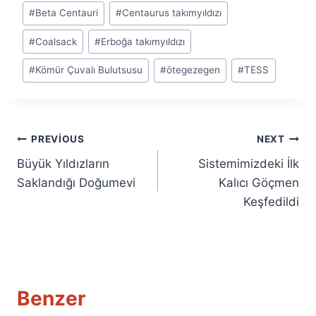
Post
#
Beta Centauri
#
Centaurus takımyıldızı
Tags:
#
Coalsack
#
Erboğa takımyıldızı
#
Kömür Çuvalı Bulutsusu
#
ötegezegen
#
TESS
Yazı
PREVIOUS
NEXT
Büyük Yıldızların
Sistemimizdeki İlk
gezinmesi
Saklandığı Doğumevi
Kalıcı Göçmen
Keşfedildi
Benzer