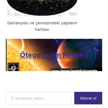
Samanyolu ve çevresindeki yapıların
haritası
Ötegezegen Rehberi
E-postanızı yazın…
Abone ol