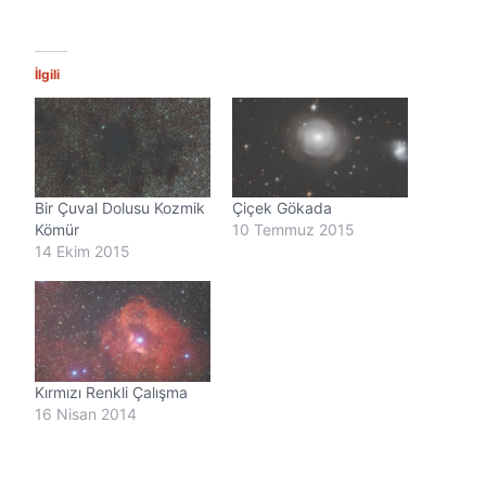
k
l
e
n
İlgili
i
y
o
r
.
.
Bir Çuval Dolusu Kozmik
Çiçek Gökada
.
Kömür
10 Temmuz 2015
14 Ekim 2015
Kırmızı Renkli Çalışma
16 Nisan 2014