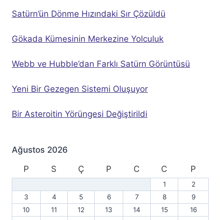
Satürn’ün Dönme Hızındaki Sır Çözüldü
Gökada Kümesinin Merkezine Yolculuk
Webb ve Hubble’dan Farklı Satürn Görüntüsü
Yeni Bir Gezegen Sistemi Oluşuyor
Bir Asteroitin Yörüngesi Değiştirildi
Ağustos 2026
P
S
Ç
P
C
C
P
1
2
3
4
5
6
7
8
9
10
11
12
13
14
15
16