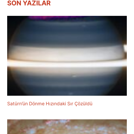
SON YAZILAR
Satürn’ün Dönme Hızındaki Sır Çözüldü