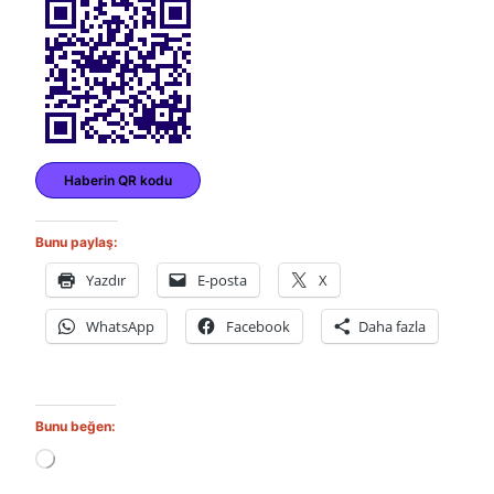
Haberin QR kodu
Bunu paylaş:
Yazdır
E-posta
X
WhatsApp
Facebook
Daha fazla
Bunu beğen:
Y
ü