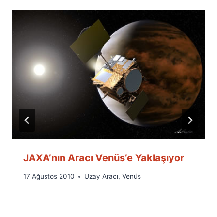
JAXA’nın Aracı Venüs’e Yaklaşıyor
By
17 Ağustos 2010
Uzay Aracı
,
Venüs
Ümit
Fuat
Özyar