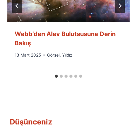
Webb’den Alev Bulutsusuna Derin
Bakış
By
13 Mart 2025
Görsel
,
Yıldız
Ümit
Fuat
Özyar
Düşünceniz