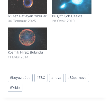
r
.
.
İki Kez Patlayan Yıldızlar
Bu Çift Çok Uzakta
.
06 Temmuz 2025
28 Ocak 2010
Kozmik Hırsız Bulundu
11 Eylül 2014
Post
#
beyaz cüce
#
ESO
#
nova
#
Süpernova
Tags:
#
Yıldız