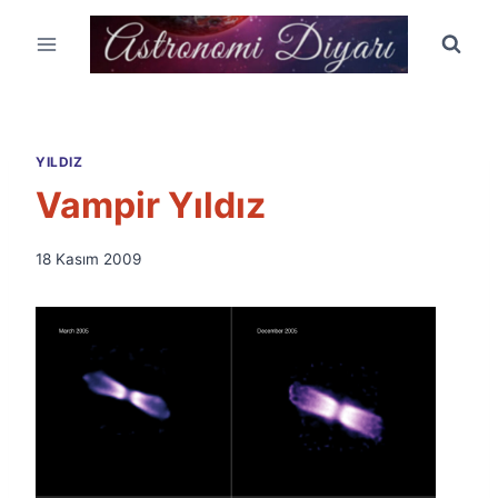
Skip
to
content
YILDIZ
Vampir Yıldız
By
18 Kasım 2009
Ümit
Fuat
Özyar