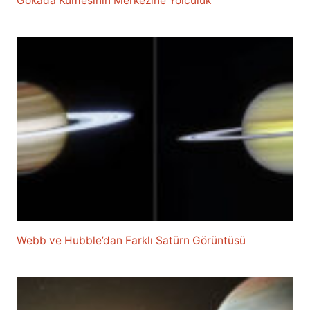
Gökada Kümesinin Merkezine Yolculuk
Webb ve Hubble’dan Farklı Satürn Görüntüsü