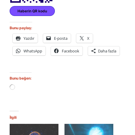
Haberin QR kodu
Bunu paylaş:
Yazdır
E-posta
X
WhatsApp
Facebook
Daha fazla
Bunu beğen:
Y
ü
k
l
e
n
İlgili
i
y
o