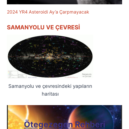
2024 YR4 Asteroidi Ay’a Çarpmayacak
SAMANYOLU VE ÇEVRESI
Samanyolu ve çevresindeki yapıların
haritası
Ötegezegen Rehberi