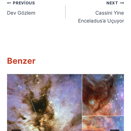
Yazı
PREVIOUS
NEXT
Dev Gözlem
Cassini Yine
gezinmesi
Enceladus’a Uçuyor
Benzer