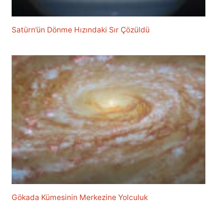
Satürn’ün Dönme Hızındaki Sır Çözüldü
Gökada Kümesinin Merkezine Yolculuk