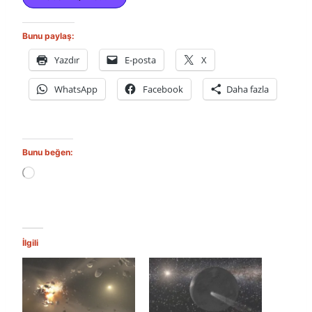
Bunu paylaş:
Yazdır
E-posta
X
WhatsApp
Facebook
Daha fazla
Bunu beğen:
Y
ü
k
l
e
n
İlgili
i
y
o
r
.