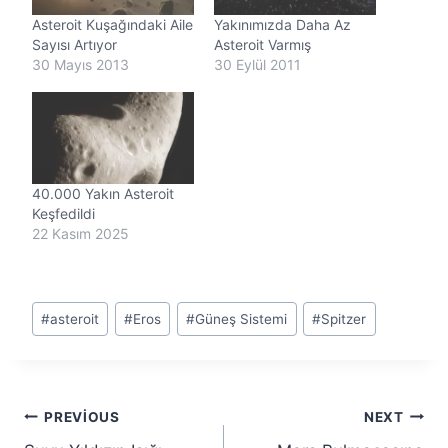
.
Asteroit Kuşağındaki Aile
Yakınımızda Daha Az
.
Sayısı Artıyor
Asteroit Varmış
30 Mayıs 2013
30 Eylül 2011
40.000 Yakın Asteroit
Keşfedildi
22 Kasım 2025
Post
#
asteroit
#
Eros
#
Güneş Sistemi
#
Spitzer
Tags:
Yazı
PREVIOUS
NEXT