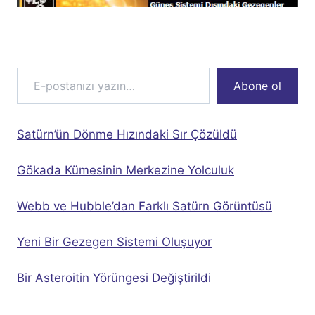
E-postanızı yazın…
Abone ol
Satürn’ün Dönme Hızındaki Sır Çözüldü
Gökada Kümesinin Merkezine Yolculuk
Webb ve Hubble’dan Farklı Satürn Görüntüsü
Yeni Bir Gezegen Sistemi Oluşuyor
Bir Asteroitin Yörüngesi Değiştirildi