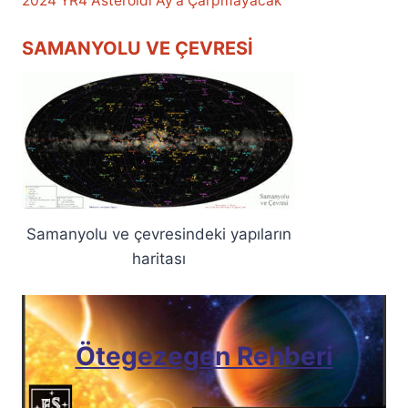
2024 YR4 Asteroidi Ay’a Çarpmayacak
SAMANYOLU VE ÇEVRESI
Samanyolu ve çevresindeki yapıların
haritası
Ötegezegen Rehberi