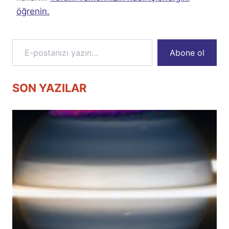
öğrenin.
E-postanızı yazın…
Abone ol
SON YAZILAR