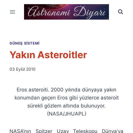
Skip
to
content
GÜNEŞ SISTEMI
Yakın Asteroitler
By
03 Eylül 2010
Ümit
Fuat
Özyar
Eros asteroiti. 2000 yılında dünyaya yakın
konumdan geçen Eros gibi yüzlerce asteroit
sürekli gözlem altında bulunuyor.
(NASA/JHUAPL)
NASA’nın Spitzer Uzay Teleskopu Dünya’ya