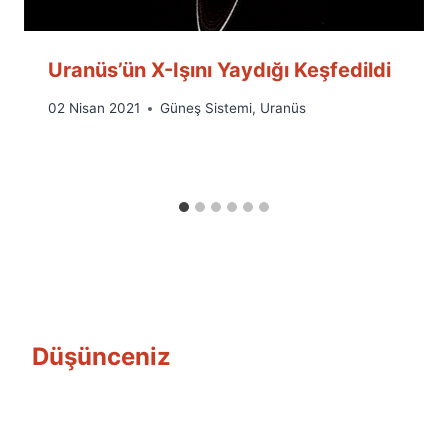
Uranüs’ün X-Işını Yaydığı Keşfedildi
By
02 Nisan 2021
Güneş Sistemi
,
Uranüs
Ümit
Fuat
Özyar
Düşünceniz