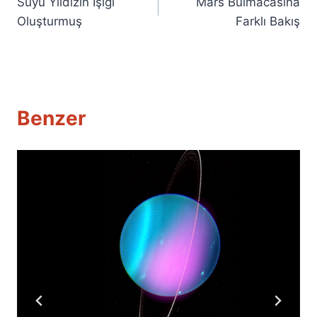
Suyu Yıldızın Işığı
Mars Bulmacasına
gezinmesi
Oluşturmuş
Farklı Bakış
Benzer