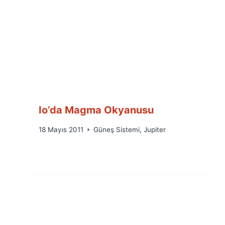
Io’da Magma Okyanusu
By
18 Mayıs 2011
Güneş Sistemi
,
Jupiter
Ümit
Fuat
Özyar