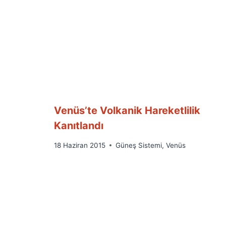
Venüs’te Volkanik Hareketlilik
Kanıtlandı
By
18 Haziran 2015
Güneş Sistemi
,
Venüs
Ümit
Fuat
Özyar