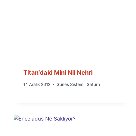
Titan’daki Mini Nil Nehri
By
14 Aralık 2012
Güneş Sistemi
,
Saturn
Ümit
Fuat
Özyar