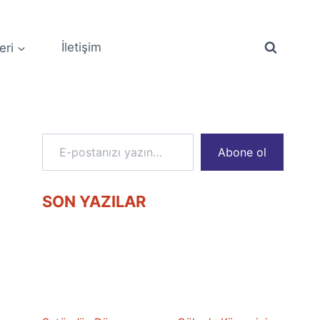
eri
İletişim
E-postanızı yazın…
Abone ol
SON YAZILAR