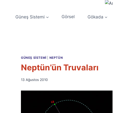
Skip
to
content
Güneş Sistemi
Görsel
Gökada
GÜNEŞ SISTEMI
|
NEPTÜN
Neptün’ün Truvaları
By
13 Ağustos 2010
Ümit
Fuat
Özyar