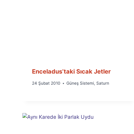
Enceladus’taki Sıcak Jetler
By
24 Şubat 2010
Güneş Sistemi
,
Saturn
Ümit
Fuat
Özyar