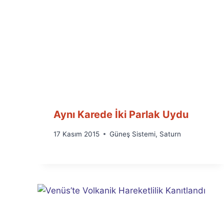
Aynı Karede İki Parlak Uydu
By
17 Kasım 2015
Güneş Sistemi
,
Saturn
Ümit
Fuat
Özyar