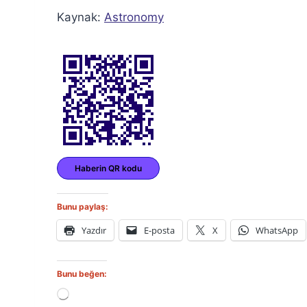
Kaynak:
Astronomy
Haberin QR kodu
Bunu paylaş:
Yazdır
E-posta
X
WhatsApp
Bunu beğen:
Y
ü