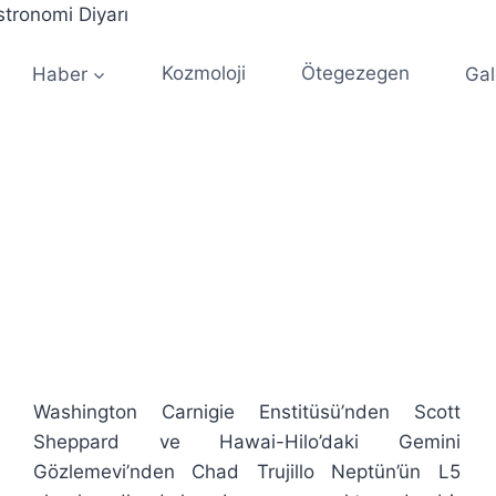
Haber
Kozmoloji
Ötegezegen
Gal
Washington Carnigie Enstitüsü’nden Scott
Sheppard ve Hawai-Hilo’daki Gemini
Gözlemevi’nden Chad Trujillo Neptün’ün L5