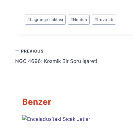
k
l
Post
e
#
Lagrange noktası
#
Neptün
#
truva atı
n
Tags:
i
y
o
r
Yazı
.
PREVIOUS
.
NGC 4696: Kozmik Bir Soru İşareti
.
gezinmesi
Benzer