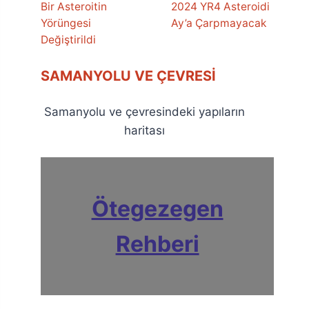
Bir Asteroitin
2024 YR4 Asteroidi
Yörüngesi
Ay’a Çarpmayacak
Değiştirildi
SAMANYOLU VE ÇEVRESI
Samanyolu ve çevresindeki yapıların
haritası
Ötegezegen
Rehberi