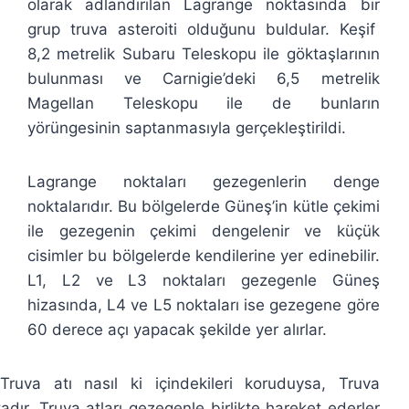
olarak adlandırılan Lagrange noktasında bir
grup truva asteroiti olduğunu buldular. Keşif
8,2 metrelik Subaru Teleskopu ile göktaşlarının
bulunması ve Carnigie’deki 6,5 metrelik
Magellan Teleskopu ile de bunların
yörüngesinin saptanmasıyla gerçekleştirildi.
Lagrange noktaları gezegenlerin denge
noktalarıdır. Bu bölgelerde Güneş’in kütle çekimi
ile gezegenin çekimi dengelenir ve küçük
cisimler bu bölgelerde kendilerine yer edinebilir.
L1, L2 ve L3 noktaları gezegenle Güneş
hizasında, L4 ve L5 noktaları ise gezegene göre
60 derece açı yapacak şekilde yer alırlar.
Truva atı nasıl ki içindekileri koruduysa, Truva
adır. Truva atları gezegenle birlikte hareket ederler