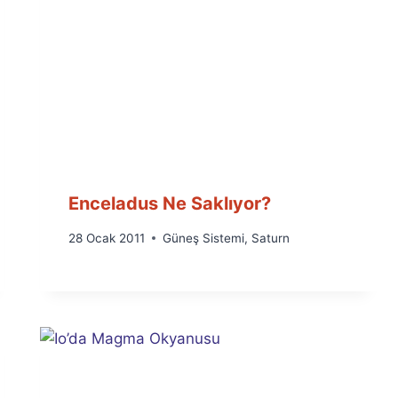
Enceladus Ne Saklıyor?
By
28 Ocak 2011
Güneş Sistemi
,
Saturn
Ümit
Fuat
Özyar