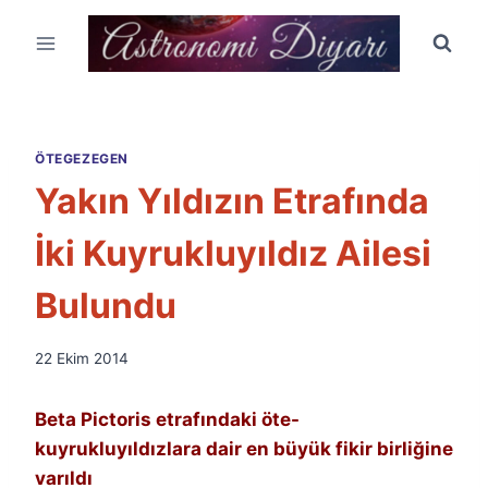
Skip
to
content
ÖTEGEZEGEN
Yakın Yıldızın Etrafında
İki Kuyrukluyıldız Ailesi
Bulundu
By
22 Ekim 2014
Ümit
Fuat
Beta Pictoris etrafındaki öte-
Özyar
kuyrukluyıldızlara dair en büyük fikir birliğine
varıldı