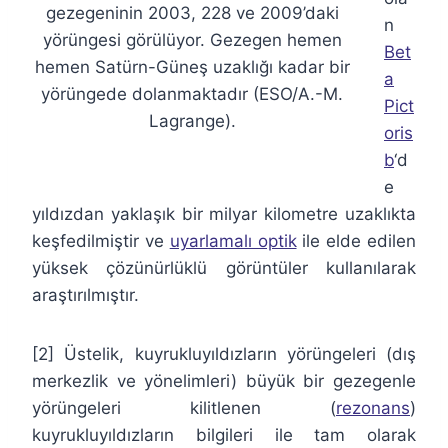
gezegeninin 2003, 228 ve 2009’daki
n
yörüngesi görülüyor. Gezegen hemen
Bet
hemen Satürn-Güneş uzaklığı kadar bir
a
yörüngede dolanmaktadır (ESO/A.-M.
Pict
Lagrange).
oris
b
‘d
e
yıldızdan yaklaşık bir milyar kilometre uzaklıkta
keşfedilmiştir ve
uyarlamalı optik
ile elde edilen
yüksek çözünürlüklü görüntüler kullanılarak
araştırılmıştır.
[2] Üstelik, kuyrukluyıldızların yörüngeleri (dış
merkezlik ve yönelimleri) büyük bir gezegenle
yörüngeleri kilitlenen (
rezonans
)
kuyrukluyıldızların bilgileri ile tam olarak