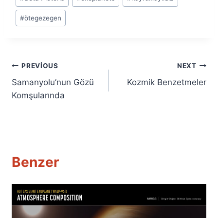
Tags:
#
ötegezegen
Yazı
PREVIOUS
NEXT
Samanyolu’nun Gözü
Kozmik Benzetmeler
gezinmesi
Komşularında
Benzer