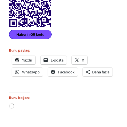
Haberin QR kodu
Bunu paylaş:
Yazdır
E-posta
X
WhatsApp
Facebook
Daha fazla
Bunu beğen:
Y
ü
k
l