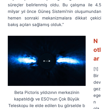
süreçler belirlenmiş oldu. Bu çalışma ile 4.5
milyar yıl önce Güneş Sistemi’nin oluşumundan
hemen sonraki mekanizmalara dikkat çekici
bakış açıları sağlamış olduk.”
N
otl
ar
[1]
Bir
dev
gez
Beta Pictoris yıldızının merkezinin
ege
kapatıldığı ve ESO’nun Çok Büyük
n
Teleskopu ile elde edilen bu görselde b
ola