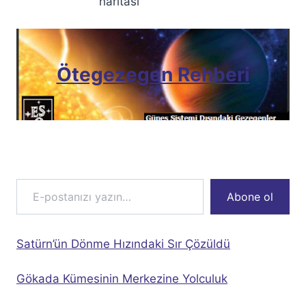
haritası
Ötegezegen Rehberi
E-postanızı yazın…
Abone ol
Satürn’ün Dönme Hızındaki Sır Çözüldü
Gökada Kümesinin Merkezine Yolculuk