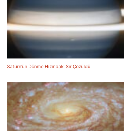
Satürn’ün Dönme Hızındaki Sır Çözüldü