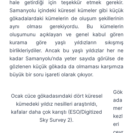
hale getirdiği için teşekkür etmek gerekir.
Samanyolu içindeki küresel kümeler gibi küçük
gökadalardaki kümelerin de oluşum şekillerinin
aynı olması gerekiyordu. Bu kümelerin
oluşumunu açıklayan ve genel kabul gören
kurama göre yaşlı yıldızların sıkışmış
birlikleriydiler. Ancak bu yaşlı yıldızlar her ne
kadar Samanyolu’nda yeter sayıda görülse de
gözlenen küçük gökada da olmaması karşımıza
büyük bir soru işareti olarak çıkıyor.
Gök
Ocak cüce gökadasındaki dört küresel
ada
kümedeki yıldız nesilleri araştırıldı,
mer
kafalar daha çok karıştı (ESO/Digitized
kezl
Sky Survey 2).
eri
çevr