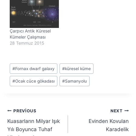
Çarpıcı Antik Küresel
Kümeler Çalışması
28 Temmuz 2015
Post
#
Fornax dwarf galaxy
#
küresel küme
Tags:
#
Ocak cüce gökadası
#
Samanyolu
Yazı
PREVIOUS
NEXT
Kuasarların Milyar Işık
Evinden Kovulan
gezinmesi
Yılı Boyunca Tuhaf
Karadelik