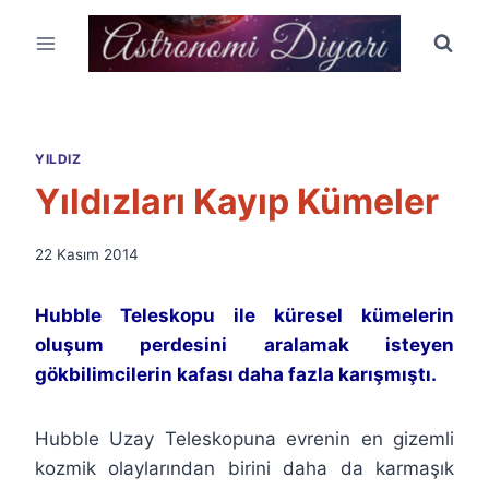
Skip
to
content
YILDIZ
Yıldızları Kayıp Kümeler
By
22 Kasım 2014
Ümit
Fuat
Hubble Teleskopu ile küresel kümelerin
Özyar
oluşum perdesini aralamak isteyen
gökbilimcilerin kafası daha fazla karışmıştı.
Hubble Uzay Teleskopuna evrenin en gizemli
kozmik olaylarından birini daha da karmaşık