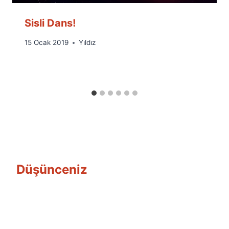
Sisli Dans!
By
15 Ocak 2019
Yıldız
Ümit
Fuat
Özyar
Düşünceniz