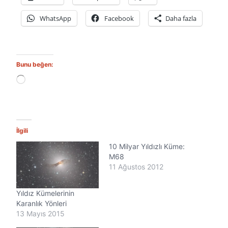
WhatsApp
Facebook
Daha fazla
Bunu beğen:
Y
ü
k
l
e
n
İlgili
i
10 Milyar Yıldızlı Küme:
y
o
M68
r
11 Ağustos 2012
.
.
Yıldız Kümelerinin
.
Karanlık Yönleri
13 Mayıs 2015