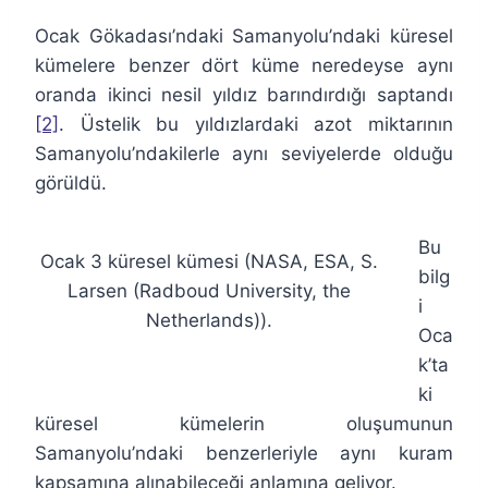
Ocak Gökadası’ndaki Samanyolu’ndaki küresel
kümelere benzer dört küme neredeyse aynı
oranda ikinci nesil yıldız barındırdığı saptandı
[2]
. Üstelik bu yıldızlardaki azot miktarının
Samanyolu’ndakilerle aynı seviyelerde olduğu
görüldü.
Bu
Ocak 3 küresel kümesi (NASA, ESA, S.
bilg
Larsen (Radboud University, the
i
Netherlands)).
Oca
k’ta
ki
küresel kümelerin oluşumunun
Samanyolu’ndaki benzerleriyle aynı kuram
kapsamına alınabileceği anlamına geliyor.