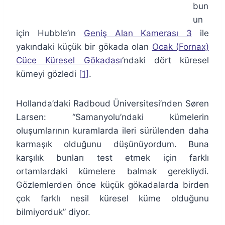
bun
un
için Hubble’ın
Geniş Alan Kamerası 3
ile
yakındaki küçük bir gökada olan
Ocak (Fornax)
Cüce Küresel Gökadası
‘ndaki dört küresel
kümeyi gözledi
[1]
.
Hollanda’daki Radboud Üniversitesi’nden Søren
Larsen: “Samanyolu’ndaki kümelerin
oluşumlarının kuramlarda ileri sürülenden daha
karmaşık olduğunu düşünüyordum. Buna
karşılık bunları test etmek için farklı
ortamlardaki kümelere balmak gerekliydi.
Gözlemlerden önce küçük gökadalarda birden
çok farklı nesil küresel küme olduğunu
bilmiyorduk” diyor.