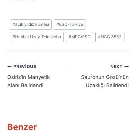
Post
#
açık yıldız kümesi
#
ESO-Türkiye
Tags:
#
Hubble Uzay Teleskobu
#
MPG/ESO
#
NGC 3532
Yazı
PREVIOUS
NEXT
Osiris’in Manyetik
Sauronun Gözü’nün
gezinmesi
Alanı Belirlendi
Uzaklığı Belirlendi
Benzer