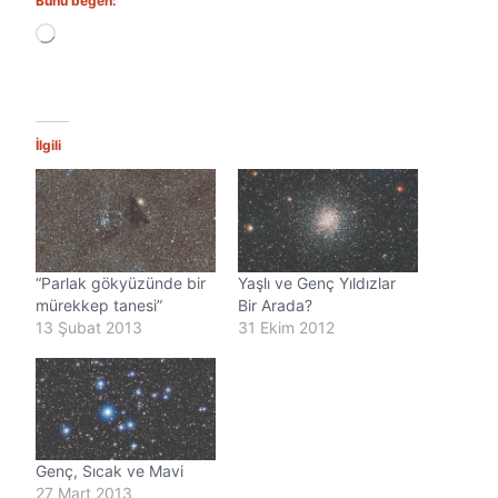
Bunu beğen:
Y
ü
k
l
e
n
İlgili
i
y
o
r
.
.
“Parlak gökyüzünde bir
Yaşlı ve Genç Yıldızlar
.
mürekkep tanesi”
Bir Arada?
13 Şubat 2013
31 Ekim 2012
Genç, Sıcak ve Mavi
27 Mart 2013