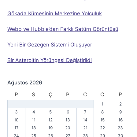
Gökada Kümesinin Merkezine Yolculuk
Webb ve Hubble’dan Farklı Satürn Görüntüsü
Yeni Bir Gezegen Sistemi Oluşuyor
Bir Asteroitin Yörüngesi Değiştirildi
Ağustos 2026
P
S
Ç
P
C
C
P
1
2
3
4
5
6
7
8
9
10
11
12
13
14
15
16
17
18
19
20
21
22
23
24
25
26
27
28
29
30