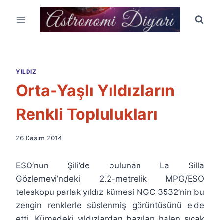
Skip
to
content
YILDIZ
Orta-Yaşlı Yıldızların
Renkli Toplulukları
By
26 Kasım 2014
Ümit
Fuat
ESO’nun Şili’de bulunan La Silla
Özyar
Gözlemevi’ndeki 2.2-metrelik MPG/ESO
teleskopu parlak yıldız kümesi NGC 3532’nin bu
zengin renklerle süslenmiş görüntüsünü elde
etti. Kümedeki yıldızlardan bazıları halen sıcak