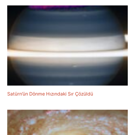
Satürn’ün Dönme Hızındaki Sır Çözüldü