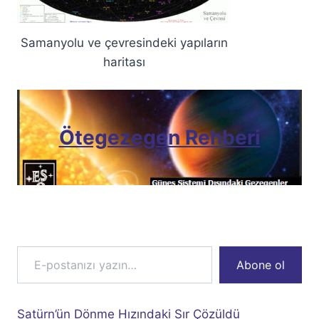
Samanyolu ve çevresindeki yapıların
haritası
Ötegezegen Rehberi
E-postanızı yazın…
Abone ol
Satürn’ün Dönme Hızındaki Sır Çözüldü