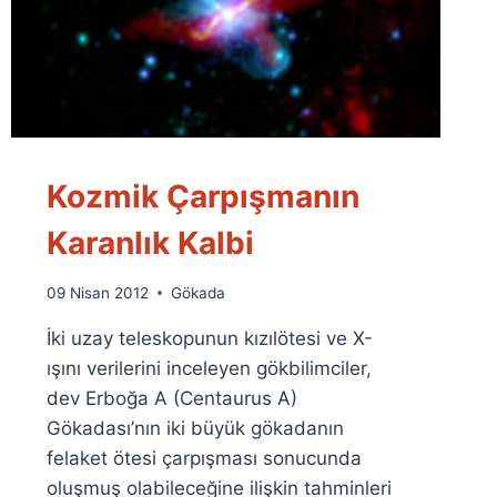
Kozmik Çarpışmanın
Karanlık Kalbi
By
09 Nisan 2012
Gökada
Ümit
İki uzay teleskopunun kızılötesi ve X-
Fuat
Özyar
ışını verilerini inceleyen gökbilimciler,
dev Erboğa A (Centaurus A)
Gökadası’nın iki büyük gökadanın
felaket ötesi çarpışması sonucunda
oluşmuş olabileceğine ilişkin tahminleri