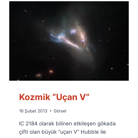
Kozmik “Uçan V”
By
16 Şubat 2013
Görsel
Ümit
IC 2184 olarak bilinen etkileşen gökada
Fuat
Özyar
çifti olan büyük “uçan V” Hubble ile