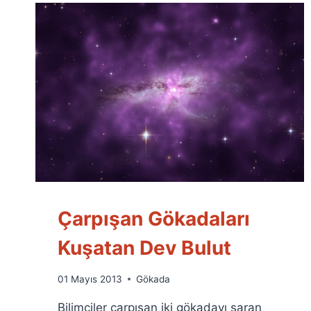
Çarpışan Gökadaları
Kuşatan Dev Bulut
By
01 Mayıs 2013
Gökada
Ümit
Bilimciler çarpışan iki gökadayı saran
Fuat