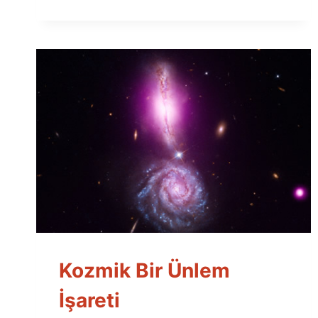
Kozmik Bir Ünlem
İşareti