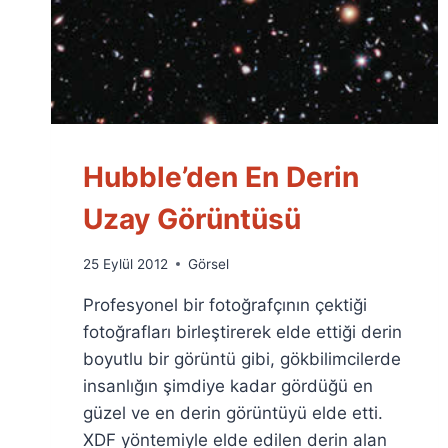
Hubble’den En Derin
Uzay Görüntüsü
By
25 Eylül 2012
Görsel
Ümit
Profesyonel bir fotoğrafçının çektiği
Fuat
Özyar
fotoğrafları birleştirerek elde ettiği derin
boyutlu bir görüntü gibi, gökbilimcilerde
insanlığın şimdiye kadar gördüğü en
güzel ve en derin görüntüyü elde etti.
XDF yöntemiyle elde edilen derin alan