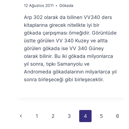
By
12 Ağustos 2011
Gökada
Ümit
Arp 302 olarak da bilinen VV340 ders
Fuat
Özyar
kitaplarına girecek nitelikte iyi bir
gökada çarpışması örneğidir. Görüntüde
üstte görülen VV 340 Kuzey ve altta
görülen gökada ise VV 340 Güney
olarak bilinir. Bu iki gökada milyonlarca
yıl sonra, tıpkı Samanyolu ve
Andromeda gökadalarının milyarlarca yıl
sonra birleşeceği gibi birleşecektir.
Page
Previous
1
2
3
4
5
6
navigation
Page