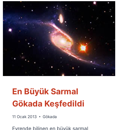
En Büyük Sarmal
Gökada Keşfedildi
By
11 Ocak 2013
Gökada
Ümit
Evrende bilinen en büyük sarmal
Fuat