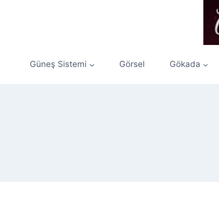
Skip
to
content
Güneş Sistemi
Görsel
Gökada