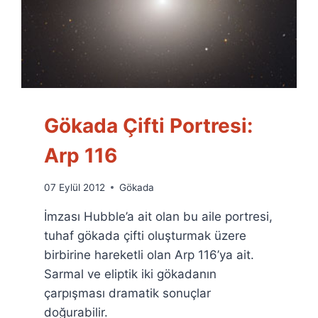
Gökada Çifti Portresi:
Arp 116
By
07 Eylül 2012
Gökada
Ümit
İmzası Hubble’a ait olan bu aile portresi,
Fuat
Özyar
tuhaf gökada çifti oluşturmak üzere
birbirine hareketli olan Arp 116’ya ait.
Sarmal ve eliptik iki gökadanın
çarpışması dramatik sonuçlar
doğurabilir.