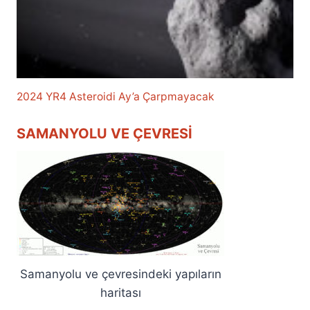
2024 YR4 Asteroidi Ay’a Çarpmayacak
SAMANYOLU VE ÇEVRESI
Samanyolu ve çevresindeki yapıların
haritası