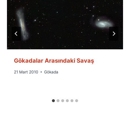
Gökadalar Arasındaki Savaş
By
21 Mart 2010
Gökada
Ümit
Fuat
Özyar