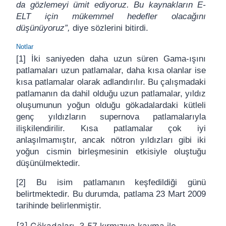
da gözlemeyi ümit ediyoruz. Bu kaynakların E-
ELT için mükemmel hedefler olacağını
düşünüyoruz”,
diye sözlerini bitirdi.
Notlar
[1] İki saniyeden daha uzun süren Gama-ışını
patlamaları uzun patlamalar, daha kısa olanlar ise
kısa patlamalar olarak adlandırılır. Bu çalışmadaki
patlamanın da dahil olduğu uzun patlamalar, yıldız
oluşumunun yoğun olduğu gökadalardaki kütleli
genç yıldızların supernova patlamalarıyla
ilişkilendirilir. Kısa patlamalar çok iyi
anlaşılmamıştır, ancak nötron yıldızları gibi iki
yoğun cismin birleşmesinin etkisiyle oluştuğu
düşünülmektedir.
[2] Bu isim patlamanın keşfedildiği günü
belirtmektedir. Bu durumda, patlama 23 Mart 2009
tarihinde belirlenmiştir.
[3] Gökadaları, 3,57 kırmızıya kayma ile