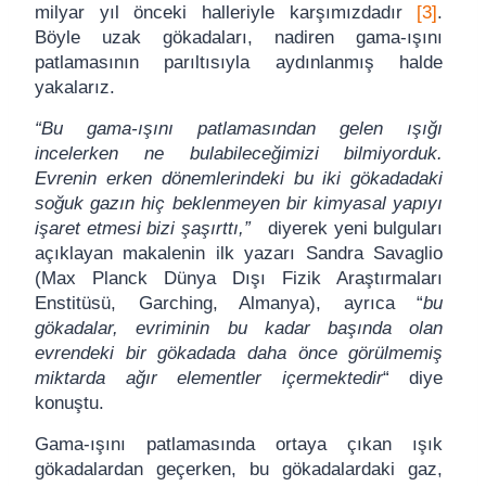
milyar yıl önceki halleriyle karşımızdadır
[3]
.
Böyle uzak gökadaları, nadiren gama-ışını
patlamasının parıltısıyla aydınlanmış halde
yakalarız.
“Bu gama-ışını patlamasından gelen ışığı
incelerken ne bulabileceğimizi bilmiyorduk.
Evrenin erken dönemlerindeki bu iki gökadadaki
soğuk gazın hiç beklenmeyen bir kimyasal yapıyı
işaret etmesi bizi şaşırttı,”
diyerek yeni bulguları
açıklayan makalenin ilk yazarı Sandra Savaglio
(Max Planck Dünya Dışı Fizik Araştırmaları
Enstitüsü, Garching, Almanya), ayrıca “
bu
gökadalar, evriminin bu kadar başında olan
evrendeki bir gökadada daha önce görülmemiş
miktarda ağır elementler içermektedir
“ diye
konuştu.
Gama-ışını patlamasında ortaya çıkan ışık
gökadalardan geçerken, bu gökadalardaki gaz,