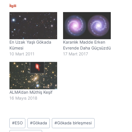
n
İlgili
i
y
o
r
.
.
En Uzak Yaşlı Gökada
Karanlık Madde Erken
.
Kümesi
Evrende Daha Güçsüzdü
10 Mart 2011
17 Mart 2017
ALMA’dan Müthiş Keşif
16 Mayıs 2018
Post
#
ESO
#
Gökada
#
Gökada birleşmesi
Tags: