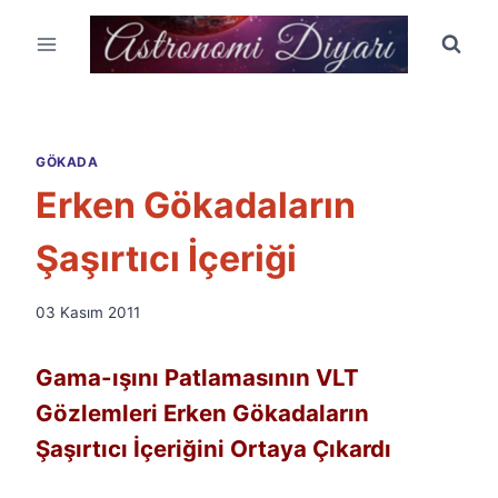
Skip
to
content
GÖKADA
Erken Gökadaların
Şaşırtıcı İçeriği
By
03 Kasım 2011
Ümit
Fuat
Gama-ışını Patlamasının VLT
Özyar
Gözlemleri Erken Gökadaların
Şaşırtıcı İçeriğini Ortaya Çıkardı