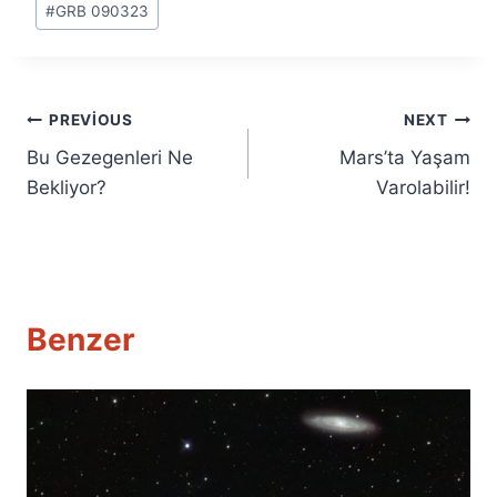
#
GRB 090323
Yazı
PREVIOUS
NEXT
Bu Gezegenleri Ne
Mars’ta Yaşam
gezinmesi
Bekliyor?
Varolabilir!
Benzer