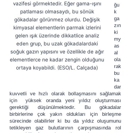
vazifesi görmektedir. Eğer gama-ışını
ğu
patlaması olmasaydı, bu sönük
k
ga
gökadalar görünmez olurdu. Değişik
zın
kimyasal elementlerin parmak izlerini
ki
gelen ışık üzerinde dikkatlice analiz
my
eden grup, bu uzak gökadalardaki
as
soğuk gazın yapısını ve özellikle de ağır
al
elementlerce ne kadar zengin olduğunu
ola
rak
ortaya koyabildi. (ESO/L. Calçada)
bu
ka
dar
kuvvetli ve hızlı olarak bollaşmasını sağlamak
için yüksek oranda yeni yıldız oluşturması
gerektiği düşünülmektedir. Bu gökadalar
birbirlerine çok yakın oldukları için birleşme
sürecinde olabilirler ki bu da yıldız oluşumunu
tetikleyen gaz bulutlarının çarpışmasında rol