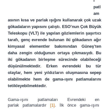
ı
patl
am
asının kısa ve parlak ışığını kullanarak çok uzak
gökadaların yapısını çalıştı. ESO’nun Çok Büyük
Teleskopu (VLT) ile yapılan gözlemlerin şaşırtıcı
tarafı, genç evrende bulunan iki gökadanın ağır
kimyasal elementler bakımından Güneş’ten
daha zengin olduğunun ortaya çıkmasıydı. Bu
iki gökadanın birleşme sürecinde olabileceği
düşünülmektedir. Erken evrendeki bu tür
olaylar, hem yeni yıldızların oluşmasına sepep
olabilmekte hem de gama-ışını patlamalarını
tetikleyebilmektedir.
Gama-ışını patlamaları Evrendeki en
parlak patlamalardır
[1]
. İlk önce gama-ışını