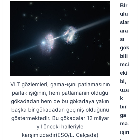
Bir
ulu
slar
ara
sı
gök
bili
mci
eki
bi,
VLT gözlemleri, gama-ışını patlamasının
uza
parlak ışığının, hem patlamanın olduğu
k
gökadadan hem de bu gökadaya yakın
bir
başka bir gökadadan geçmiş olduğunu
ga
göstermektedir. Bu gökadalar 12 milyar
ma-
yıl önceki halleriyle
ışın
karşımızdadır(ESO/L. Calçada)