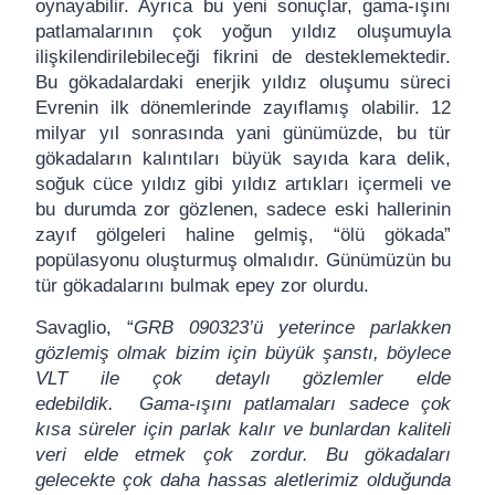
oynayabilir. Ayrıca bu yeni sonuçlar, gama-ışını
patlamalarının çok yoğun yıldız oluşumuyla
ilişkilendirilebileceği fikrini de desteklemektedir.
Bu gökadalardaki enerjik yıldız oluşumu süreci
Evrenin ilk dönemlerinde zayıflamış olabilir. 12
milyar yıl sonrasında yani günümüzde, bu tür
gökadaların kalıntıları büyük sayıda kara delik,
soğuk cüce yıldız gibi yıldız artıkları içermeli ve
bu durumda zor gözlenen, sadece eski hallerinin
zayıf gölgeleri haline gelmiş, “ölü gökada”
popülasyonu oluşturmuş olmalıdır. Günümüzün bu
tür gökadalarını bulmak epey zor olurdu.
Savaglio, “
GRB 090323’ü yeterince parlakken
gözlemiş olmak bizim için büyük şanstı, böylece
VLT ile çok detaylı gözlemler elde
edebildik.
Gama-ışını patlamaları sadece çok
kısa süreler için parlak kalır ve bunlardan kaliteli
veri elde etmek çok zordur. Bu gökadaları
gelecekte çok daha hassas aletlerimiz olduğunda