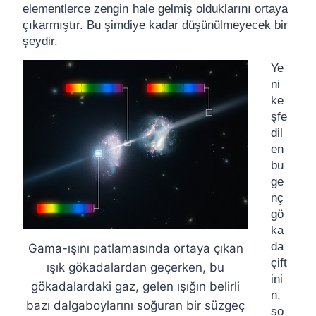
elementlerce zengin hale gelmiş olduklarını ortaya
çıkarmıştır. Bu şimdiye kadar düşünülmeyecek bir
şeydir.
Ye
ni
ke
şfe
dil
en
bu
ge
nç
gö
ka
da
Gama-ışını patlamasında ortaya çıkan
çift
ışık gökadalardan geçerken, bu
ini
gökadalardaki gaz, gelen ışığın belirli
n,
bazı dalgaboylarını soğuran bir süzgeç
so