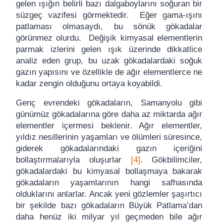
gelen ışığın belirli bazı dalgaboylarını soğuran bir
süzgeç vazifesi görmektedir. Eğer gama-ışını
patlaması olmasaydı, bu sönük gökadalar
görünmez olurdu. Değişik kimyasal elementlerin
parmak izlerini gelen ışık üzerinde dikkatlice
analiz eden grup, bu uzak gökadalardaki soğuk
gazın yapısını ve özellikle de ağır elementlerce ne
kadar zengin olduğunu ortaya koyabildi.
Genç evrendeki gökadaların, Samanyolu gibi
günümüz gökadalarına göre daha az miktarda ağır
elementler içermesi beklenir. Ağır elementler,
yıldız nesillerinin yaşamları ve ölümleri süresince,
giderek gökadalarındaki gazın içeriğini
bollaştırmalarıyla oluşurlar
[4]
. Gökbilimciler,
gökadalardaki bu kimyasal bollaşmaya bakarak
gökadaların yaşamlarının hangi safhasında
olduklarını anlarlar. Ancak yeni gözlemler şaşırtıcı
bir şekilde bazı gökadaların Büyük Patlama’dan
daha henüz iki milyar yıl geçmeden bile ağır