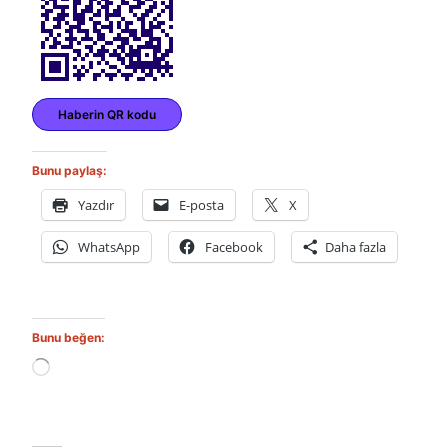
Haberin QR kodu
Bunu paylaş:
Yazdır
E-posta
X
WhatsApp
Facebook
Daha fazla
Bunu beğen:
Y
ü
k
l
e