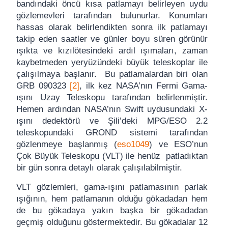
bandındaki öncü kısa patlamayı belirleyen uydu
gözlemevleri tarafından bulunurlar. Konumları
hassas olarak belirlendikten sonra ilk patlamayı
takip eden saatler ve günler boyu süren görünür
ışıkta ve kızılötesindeki ardıl ışımaları, zaman
kaybetmeden yeryüzündeki büyük teleskoplar ile
çalışılmaya başlanır. Bu patlamalardan biri olan
GRB 090323
[2]
, ilk kez NASA’nın Fermi Gama-
ışını Uzay Teleskopu tarafından belirlenmiştir.
Hemen ardından NASA’nın Swift uydusundaki X-
ışını dedektörü ve Şili’deki MPG/ESO 2.2
teleskopundaki GROND sistemi tarafından
gözlenmeye başlanmış (
eso1049
) ve ESO’nun
Çok Büyük Teleskopu (VLT) ile henüz patladıktan
bir gün sonra detaylı olarak çalışılabilmiştir.
VLT gözlemleri, gama-ışını patlamasının parlak
ışığının, hem patlamanın olduğu gökadadan hem
de bu gökadaya yakın başka bir gökadadan
geçmiş olduğunu göstermektedir. Bu gökadalar 12