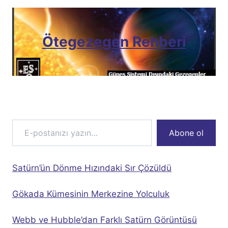
Ötegezegen Rehberi
E-postanızı yazın…
Abone ol
Satürn’ün Dönme Hızındaki Sır Çözüldü
Gökada Kümesinin Merkezine Yolculuk
Webb ve Hubble’dan Farklı Satürn Görüntüsü