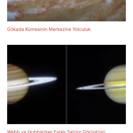
Gökada Kümesinin Merkezine Yolculuk
Webb ve Hubble’dan Farklı Satürn Görüntüsü