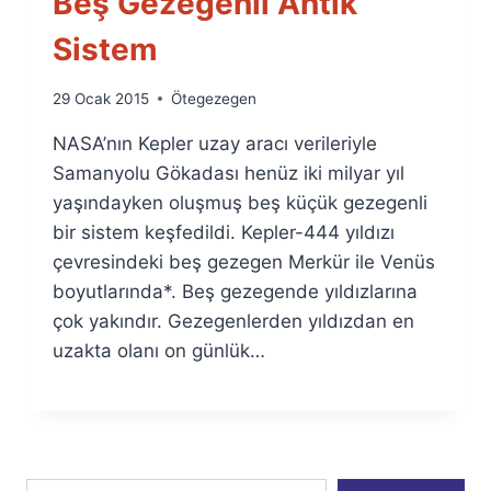
Beş Gezegenli Antik
Sistem
By
29 Ocak 2015
Ötegezegen
Ümit
NASA’nın Kepler uzay aracı verileriyle
Fuat
Özyar
Samanyolu Gökadası henüz iki milyar yıl
yaşındayken oluşmuş beş küçük gezegenli
bir sistem keşfedildi. Kepler-444 yıldızı
çevresindeki beş gezegen Merkür ile Venüs
boyutlarında*. Beş gezegende yıldızlarına
çok yakındır. Gezegenlerden yıldızdan en
uzakta olanı on günlük…
E-postanızı yazın…