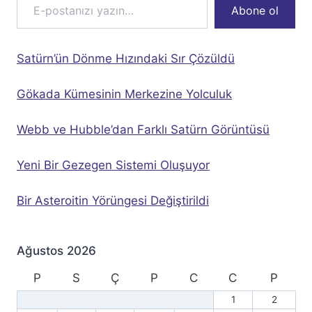
Abone ol
Satürn’ün Dönme Hızındaki Sır Çözüldü
Gökada Kümesinin Merkezine Yolculuk
Webb ve Hubble’dan Farklı Satürn Görüntüsü
Yeni Bir Gezegen Sistemi Oluşuyor
Bir Asteroitin Yörüngesi Değiştirildi
Ağustos 2026
P
S
Ç
P
C
C
P
1
2