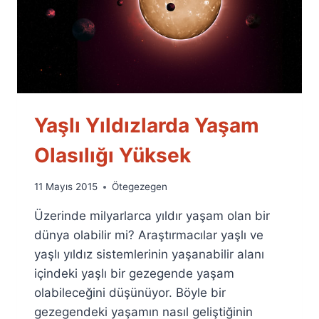
Yaşlı Yıldızlarda Yaşam
Olasılığı Yüksek
By
11 Mayıs 2015
Ötegezegen
Ümit
Üzerinde milyarlarca yıldır yaşam olan bir
Fuat
Özyar
dünya olabilir mi? Araştırmacılar yaşlı ve
yaşlı yıldız sistemlerinin yaşanabilir alanı
içindeki yaşlı bir gezegende yaşam
olabileceğini düşünüyor. Böyle bir
gezegendeki yaşamın nasıl geliştiğinin