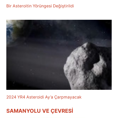
Bir Asteroitin Yörüngesi Değiştirildi
2024 YR4 Asteroidi Ay’a Çarpmayacak
SAMANYOLU VE ÇEVRESI