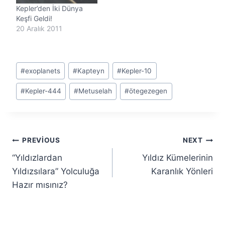
Kepler’den İki Dünya
Keşfi Geldi!
20 Aralık 2011
Post
#
exoplanets
#
Kapteyn
#
Kepler-10
Tags:
#
Kepler-444
#
Metuselah
#
ötegezegen
Yazı
PREVIOUS
NEXT
“Yıldızlardan
Yıldız Kümelerinin
gezinmesi
Yıldızsılara” Yolculuğa
Karanlık Yönleri
Hazır mısınız?