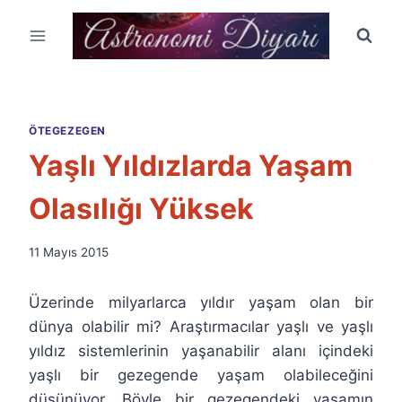
Skip
to
content
ÖTEGEZEGEN
Yaşlı Yıldızlarda Yaşam
Olasılığı Yüksek
By
11 Mayıs 2015
Ümit
Fuat
Üzerinde milyarlarca yıldır yaşam olan bir
Özyar
dünya olabilir mi? Araştırmacılar yaşlı ve yaşlı
yıldız sistemlerinin yaşanabilir alanı içindeki
yaşlı bir gezegende yaşam olabileceğini
düşünüyor. Böyle bir gezegendeki yaşamın