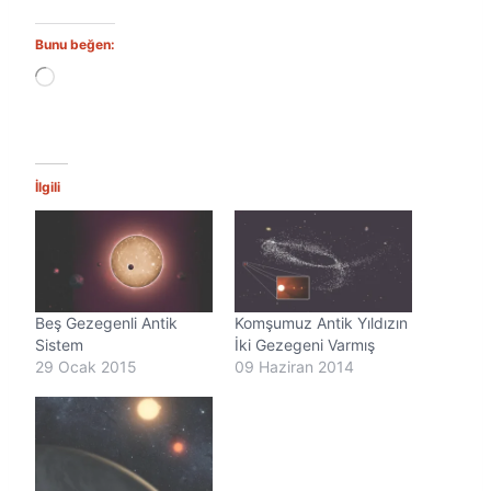
Bunu beğen:
Y
ü
k
l
e
n
İlgili
i
y
o
r
.
.
Beş Gezegenli Antik
Komşumuz Antik Yıldızın
.
Sistem
İki Gezegeni Varmış
29 Ocak 2015
09 Haziran 2014