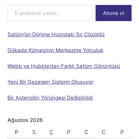
E-postanızı yazın…
Abone ol
Satürn’ün Dönme Hızındaki Sır Çözüldü
Gökada Kümesinin Merkezine Yolculuk
Webb ve Hubble’dan Farklı Satürn Görüntüsü
Yeni Bir Gezegen Sistemi Oluşuyor
Bir Asteroitin Yörüngesi Değiştirildi
Ağustos 2026
P
S
Ç
P
C
C
P