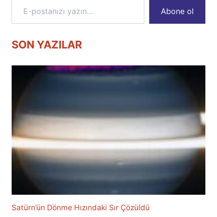
Abone ol
SON YAZILAR
Satürn’ün Dönme Hızındaki Sır Çözüldü