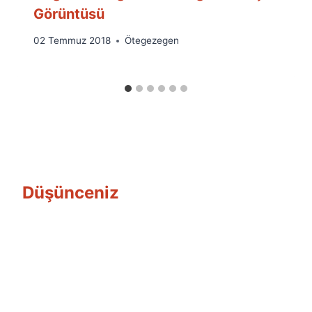
Görüntüsü
By
02 Temmuz 2018
Ötegezegen
Ümit
Fuat
Özyar
Düşünceniz