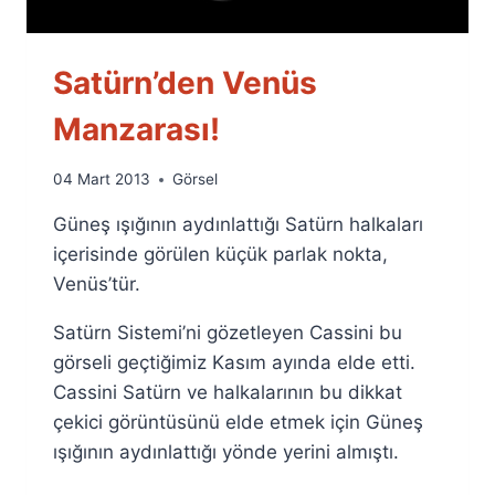
Satürn’den Venüs
Manzarası!
By
04 Mart 2013
Görsel
Ümit
Güneş ışığının aydınlattığı Satürn halkaları
Fuat
Özyar
içerisinde görülen küçük parlak nokta,
Venüs’tür.
Satürn Sistemi’ni gözetleyen Cassini bu
görseli geçtiğimiz Kasım ayında elde etti.
Cassini Satürn ve halkalarının bu dikkat
çekici görüntüsünü elde etmek için Güneş
ışığının aydınlattığı yönde yerini almıştı.