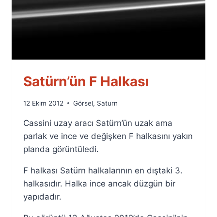
Satürn’ün F Halkası
By
12 Ekim 2012
Görsel
,
Saturn
Ümit
Cassini uzay aracı Satürn’ün uzak ama
Fuat
Özyar
parlak ve ince ve değişken F halkasını yakın
planda görüntüledi.
F halkası Satürn halkalarının en dıştaki 3.
halkasıdır. Halka ince ancak düzgün bir
yapıdadır.