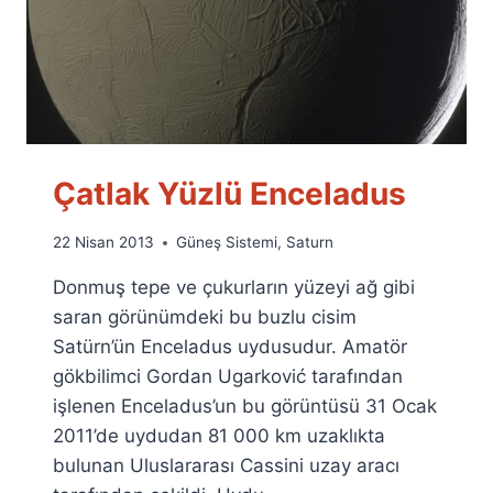
Çatlak Yüzlü Enceladus
By
22 Nisan 2013
Güneş Sistemi
,
Saturn
Ümit
Donmuş tepe ve çukurların yüzeyi ağ gibi
Fuat
Özyar
saran görünümdeki bu buzlu cisim
Satürn’ün Enceladus uydusudur. Amatör
gökbilimci Gordan Ugarković tarafından
işlenen Enceladus’un bu görüntüsü 31 Ocak
2011’de uydudan 81 000 km uzaklıkta
bulunan Uluslararası Cassini uzay aracı