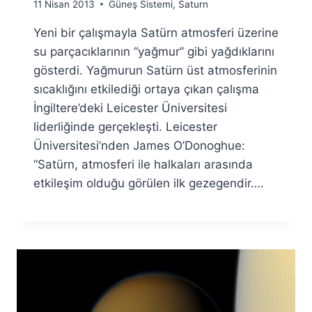
By
11 Nisan 2013
Güneş Sistemi
,
Saturn
Ümit
Yeni bir çalışmayla Satürn atmosferi üzerine
Fuat
Özyar
su parçacıklarının “yağmur” gibi yağdıklarını
gösterdi. Yağmurun Satürn üst atmosferinin
sıcaklığını etkilediği ortaya çıkan çalışma
İngiltere’deki Leicester Üniversitesi
liderliğinde gerçekleşti. Leicester
Üniversitesi’nden James O’Donoghue:
“Satürn, atmosferi ile halkaları arasında
etkileşim olduğu görülen ilk gezegendir….