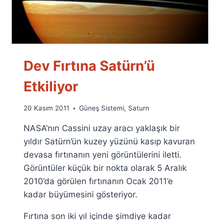
Dev Fırtına Satürn’ü
Etkiliyor
By
20 Kasım 2011
Güneş Sistemi
,
Saturn
Ümit
NASA’nın Cassini uzay aracı yaklaşık bir
Fuat
Özyar
yıldır Satürn’ün kuzey yüzünü kasıp kavuran
devasa fırtınanın yeni görüntülerini iletti.
Görüntüler küçük bir nokta olarak 5 Aralık
2010’da görülen fırtınanın Ocak 2011’e
kadar büyümesini gösteriyor.
Fırtına son iki yıl içinde şimdiye kadar