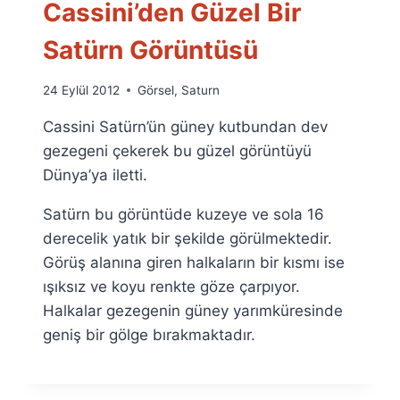
Cassini’den Güzel Bir
Satürn Görüntüsü
By
24 Eylül 2012
Görsel
,
Saturn
Ümit
Cassini Satürn’ün güney kutbundan dev
Fuat
Özyar
gezegeni çekerek bu güzel görüntüyü
Dünya’ya iletti.
Satürn bu görüntüde kuzeye ve sola 16
derecelik yatık bir şekilde görülmektedir.
Görüş alanına giren halkaların bir kısmı ise
ışıksız ve koyu renkte göze çarpıyor.
Halkalar gezegenin güney yarımküresinde
geniş bir gölge bırakmaktadır.