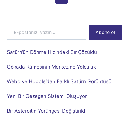
navigation
Page
Page
E-postanızı yazın…
Abone ol
Satürn’ün Dönme Hızındaki Sır Çözüldü
Gökada Kümesinin Merkezine Yolculuk
Webb ve Hubble’dan Farklı Satürn Görüntüsü
Yeni Bir Gezegen Sistemi Oluşuyor
Bir Asteroitin Yörüngesi Değiştirildi