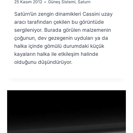
By
25 Kasım 2012
Güneş Sistemi
,
Saturn
Ümit
Satürn’ün zengin dinamikleri Cassini uzay
Fuat
Özyar
aracı tarafından çekilen bu görüntüde
sergileniyor. Burada görülen malzemenin
çoğunun, dev gezegenin uyduları ya da
halka içinde gömülü durumdaki küçük
kayaların halka ile etkileşim halinde
olduğunu düşündürüyor.