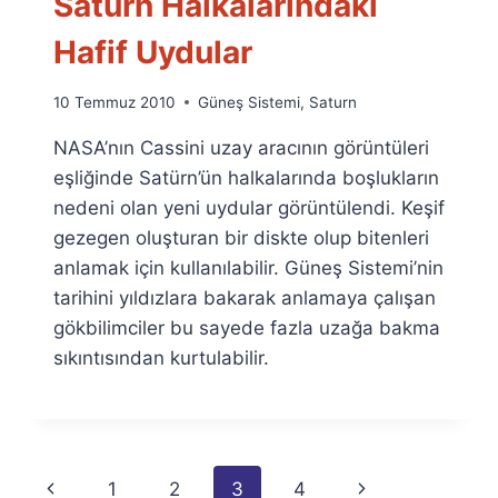
Satürn Halkalarındaki
Hafif Uydular
By
10 Temmuz 2010
Güneş Sistemi
,
Saturn
Ümit
NASA’nın Cassini uzay aracının görüntüleri
Fuat
Özyar
eşliğinde Satürn’ün halkalarında boşlukların
nedeni olan yeni uydular görüntülendi. Keşif
gezegen oluşturan bir diskte olup bitenleri
anlamak için kullanılabilir. Güneş Sistemi’nin
tarihini yıldızlara bakarak anlamaya çalışan
gökbilimciler bu sayede fazla uzağa bakma
sıkıntısından kurtulabilir.
Page
Previous
Next
1
2
3
4