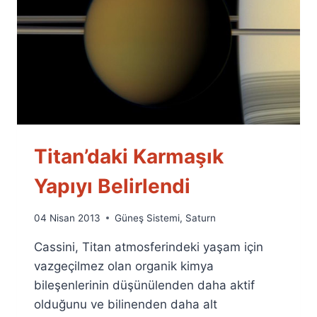
Titan’daki Karmaşık
Yapıyı Belirlendi
By
04 Nisan 2013
Güneş Sistemi
,
Saturn
Ümit
Cassini, Titan atmosferindeki yaşam için
Fuat
Özyar
vazgeçilmez olan organik kimya
bileşenlerinin düşünülenden daha aktif
olduğunu ve bilinenden daha alt