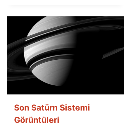
Son Satürn Sistemi
Görüntüleri