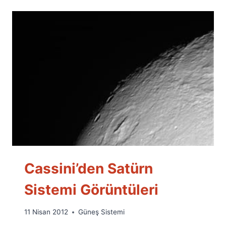
Cassini’den Satürn
Sistemi Görüntüleri
By
11 Nisan 2012
Güneş Sistemi
Ümit