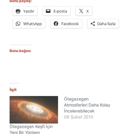
Bunu paylaş:
Yazdır
E-posta
X
WhatsApp
Facebook
Daha fazla
Bunu beğen:
İlgili
Ötegezegen
Atmosferleri Daha Kolay
İncelenebilecek
06 Şubat 2010
Ötegezegen Keşfi İçin
Yeni Bir Yöntem