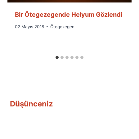
Bir Ötegezegende Helyum Gözlendi
By
02 Mayıs 2018
Ötegezegen
Ümit
Fuat
Özyar
Düşünceniz