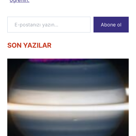
E-postanızı yazın…
Abone ol
SON YAZILAR