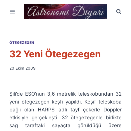
Skip
to
content
ÖTEGEZEGEN
32 Yeni Ötegezegen
By
20 Ekim 2009
Ümit
Fuat
Özyar
Şili’de ESO’nun 3,6 metrelik teleskobundan 32
yeni ötegezegen keşfi yapıldı. Keşif teleskoba
bağlı olan HARPS adlı tayf çekerle Doppler
etkisiyle gerçekleşti. 32 ötegezegenle birlikte
sağ taraftaki sayaçta görüldüğü üzere