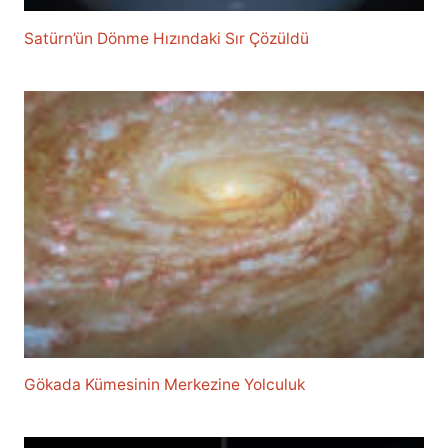
Satürn’ün Dönme Hızındaki Sır Çözüldü
Gökada Kümesinin Merkezine Yolculuk