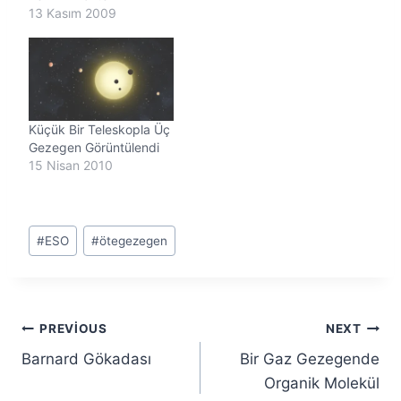
13 Kasım 2009
Küçük Bir Teleskopla Üç
Gezegen Görüntülendi
15 Nisan 2010
Post
#
ESO
#
ötegezegen
Tags:
Yazı
PREVIOUS
NEXT
Barnard Gökadası
Bir Gaz Gezegende
gezinmesi
Organik Molekül