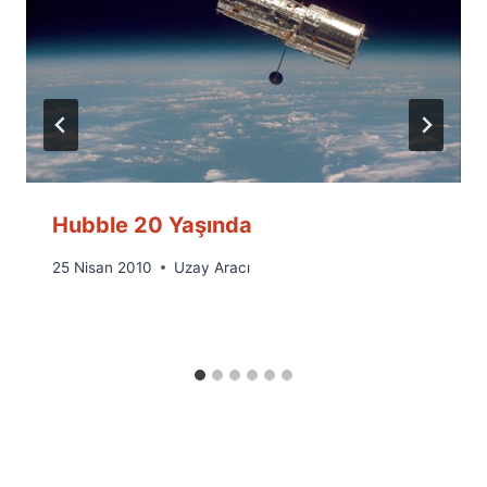
Hubble 20 Yaşında
By
25 Nisan 2010
Uzay Aracı
Ümit
Fuat
Özyar