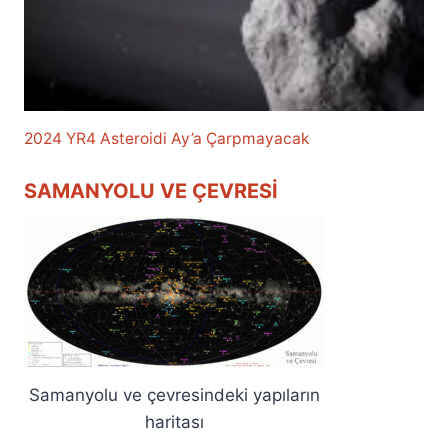
2024 YR4 Asteroidi Ay’a Çarpmayacak
SAMANYOLU VE ÇEVRESI
Samanyolu ve çevresindeki yapıların
haritası