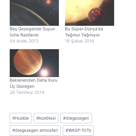
y
o
r
.
.
Beş Gezegende Suyun
Bu Süper-Dünya’da
.
İzine Rastlandı
Yağmur Yağmıyor
04 Aralık 2013
16 Şubat 2016
Beklenenden Daha Kuru
Üç Gezegen
24 Temmuz 2014
Post
#
Hubble
#
kızılötesi
#
ötegezegen
Tags:
#
ötegezegen atmosferi
#
WASP-107b