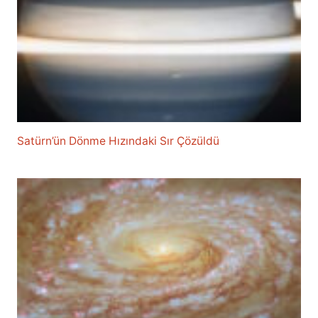
Satürn’ün Dönme Hızındaki Sır Çözüldü