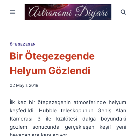
Skip
to
content
ÖTEGEZEGEN
Bir Ötegezegende
Helyum Gözlendi
By
02 Mayıs 2018
Ümit
Fuat
İlk kez bir ötegezegenin atmosferinde helyum
Özyar
keşfedildi. Hubble teleskopunun Geniş Alan
Kamerası 3 ile kızılötesi dalga boyundaki
gözlem sonucunda gerçekleşen keşif yeni
heyecanlara kapı açıyor.