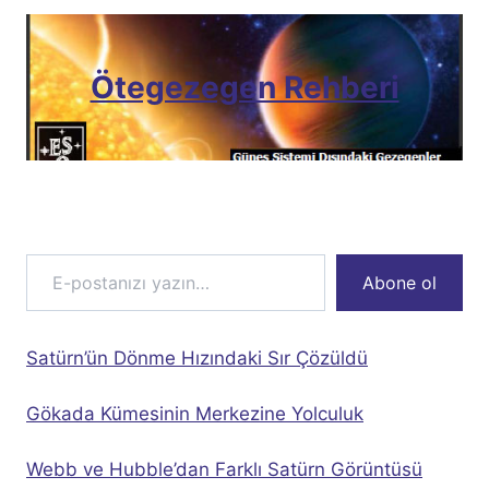
Ötegezegen Rehberi
E-postanızı yazın…
Abone ol
Satürn’ün Dönme Hızındaki Sır Çözüldü
Gökada Kümesinin Merkezine Yolculuk
Webb ve Hubble’dan Farklı Satürn Görüntüsü