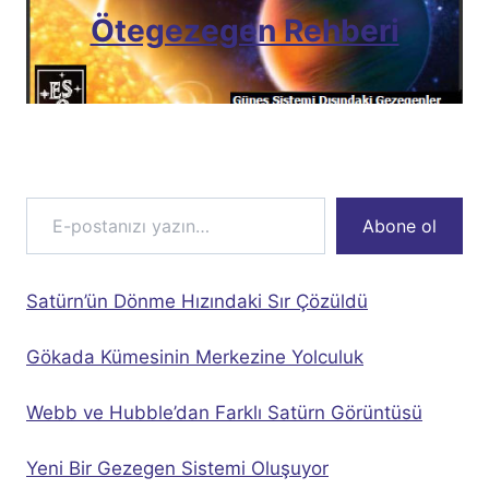
Ötegezegen Rehberi
E-postanızı yazın…
Abone ol
Satürn’ün Dönme Hızındaki Sır Çözüldü
Gökada Kümesinin Merkezine Yolculuk
Webb ve Hubble’dan Farklı Satürn Görüntüsü
Yeni Bir Gezegen Sistemi Oluşuyor