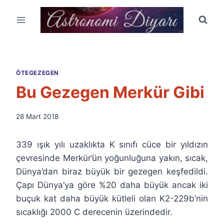
Skip
to
content
ÖTEGEZEGEN
Bu Gezegen Merkür Gibi
By
28 Mart 2018
Ümit
Fuat
339 ışık yılı uzaklıkta K sınıfı cüce bir yıldızın
Özyar
çevresinde Merkür’ün yoğunluğuna yakın, sıcak,
Dünya’dan biraz büyük bir gezegen keşfedildi.
Çapı Dünya’ya göre %20 daha büyük ancak iki
buçuk kat daha büyük kütleli olan K2-229b’nin
sıcaklığı 2000 C derecenin üzerindedir.