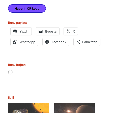
Haberin QR kodu
Bunu paylaş:
Yazdır
E-posta
X
WhatsApp
Facebook
Daha fazla
Bunu beğen:
Y
ü
k
l
e
n
İlgili
i
y
o