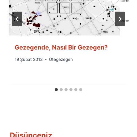
Gezegende, Nasıl Bir Gezegen?
By
19 Şubat 2013
Ötegezegen
Ümit
Fuat
Özyar
Düşünceniz