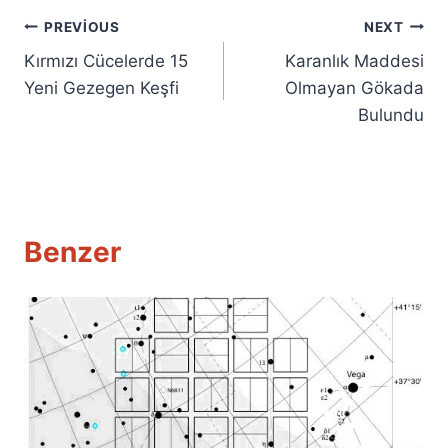
Yazı
PREVIOUS
NEXT
Kırmızı Cücelerde 15
Karanlık Maddesi
gezinmesi
Yeni Gezegen Keşfi
Olmayan Gökada
Bulundu
Benzer