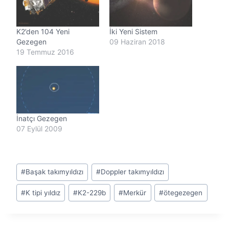
r
.
.
K2’den 104 Yeni
İki Yeni Sistem
.
Gezegen
09 Haziran 2018
19 Temmuz 2016
İnatçı Gezegen
07 Eylül 2009
Post
#
Başak takımyıldızı
#
Doppler takımyıldızı
Tags:
#
K tipi yıldız
#
K2-229b
#
Merkür
#
ötegezegen