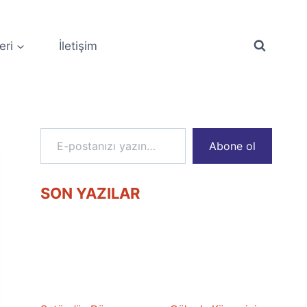
eri
İletişim
E-postanızı yazın…
Abone ol
SON YAZILAR