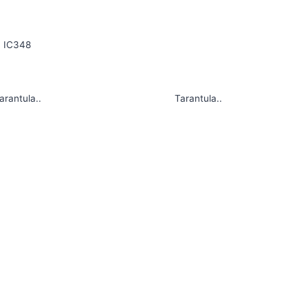
IC348
arantula..
Tarantula..