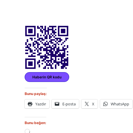
Haberin QR kodu
Bunu paylaş:
Yazdır
E-posta
X
WhatsApp
Bunu beğen:
Y