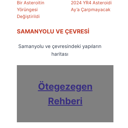
Bir Asteroitin
2024 YR4 Asteroidi
Yörüngesi
Ay’a Çarpmayacak
Değiştirildi
SAMANYOLU VE ÇEVRESI
Samanyolu ve çevresindeki yapıların
haritası
Ötegezegen
Rehberi