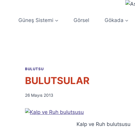
Skip
to
content
Güneş Sistemi
Görsel
Gökada
BULUTSU
BULUTSULAR
By
26 Mayıs 2013
Ümit
Fuat
Özyar
Kalp ve Ruh bulutsusu