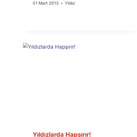
By
01 Mart 2013
Yıldız
Ümit
Fuat
Özyar
Yıldızlarda Hapşırır!