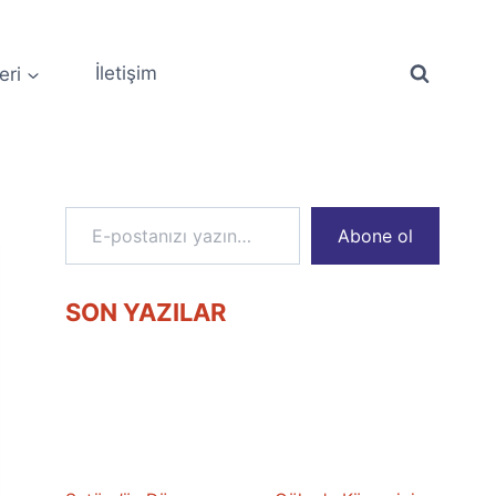
eri
İletişim
E-postanızı yazın…
Abone ol
SON YAZILAR