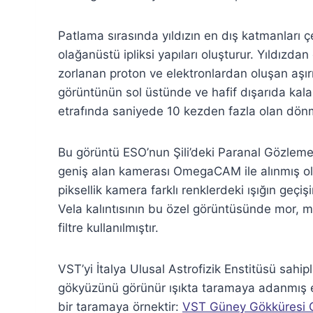
Patlama sırasında yıldızın en dış katmanları
olağanüstü ipliksi yapıları oluşturur. Yıldızda
zorlanan proton ve elektronlardan oluşan aşırı 
görüntünün sol üstünde ve hafif dışarıda kalan
etrafında saniyede 10 kezden fazla olan dönme 
Bu görüntü ESO’nun Şili’deki Paranal Gözle
geniş alan kamerası OmegaCAM ile alınmış ol
piksellik kamera farklı renklerdeki ışığın geçişi
Vela kalıntısının bu özel görüntüsünde mor, mavi
filtre kullanılmıştır.
VST’yi İtalya Ulusal Astrofizik Enstitüsü sahi
gökyüzünü görünür ışıkta taramaya adanmış e
bir taramaya örnektir:
VST Güney Gökküresi G