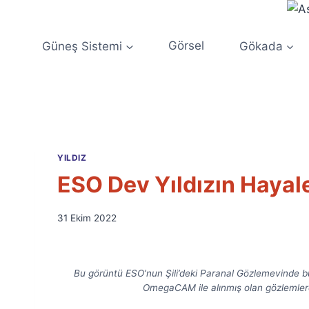
Skip
to
content
Güneş Sistemi
Görsel
Gökada
YILDIZ
ESO Dev Yıldızın Hayale
By
31 Ekim 2022
Ümit
Fuat
Özyar
Bu görüntü ESO’nun Şili’deki Paranal Gözlemevinde 
OmegaCAM ile alınmış olan gözlemler