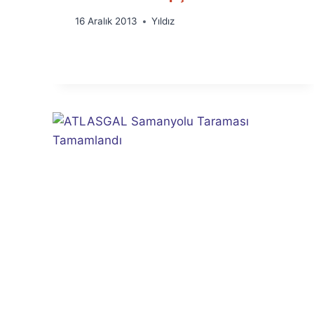
By
16 Aralık 2013
Yıldız
Ümit
Fuat
Özyar