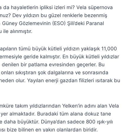
 da hayaletlerin ipliksi izleri mi? Vela süpernova
nuz? Dev yıldızın bu güzel renklerle bezenmiş
upa Güney Gözlemevinin (ESO) Şili’deki Paranal
le alınmıştır.
pıların tümü büyük kütleli yıldızın yaklaşık 11,000
rmesiyle geride kalmıştır. En büyük kütleli yıldızlar
 denilen bir patlama evresinden geçerler. Bu
onları sıkıştıran şok dalgalarına ve sonrasında
eden olur. Yayılan enerji gazdan filizleri ısıtarak bu
küre takım yıldızlarından Yelken’in adını alan Vela
ali yer almaktadır. Buradaki tüm alana dokuz tane
ise daha büyüktür. Dünya’dan sadece 800 ışık-yılı
sı bize bilinen en yakın olanlardan biridir.