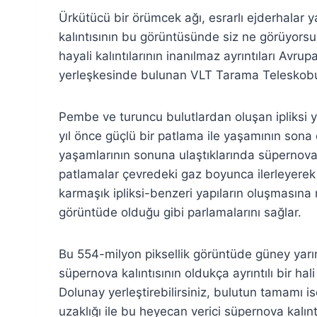
Ürkütücü bir örümcek ağı, esrarlı ejderhalar ya
kalıntısının bu görüntüsünde siz ne görüyorsu
hayali kalıntılarının inanılmaz ayrıntıları Avr
yerleşkesinde bulunan VLT Tarama Teleskobu i
Pembe ve turuncu bulutlardan oluşan ipliksi ya
yıl önce güçlü bir patlama ile yaşamının sona e
yaşamlarının sonuna ulaştıklarında süpernova
patlamalar çevredeki gaz boyunca ilerleyerek 
karmaşık ipliksi-benzeri yapıların oluşmasına n
görüntüde olduğu gibi parlamalarını sağlar.
Bu 554-milyon piksellik görüntüde güney yarım
süpernova kalıntısının oldukça ayrıntılı bir h
Dolunay yerleştirebilirsiniz, bulutun tamamı 
uzaklığı ile bu heyecan verici süpernova kalıntı