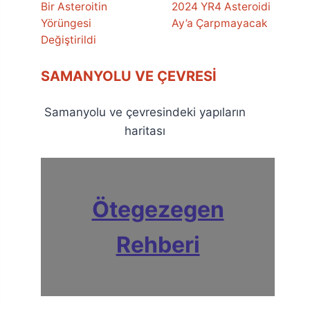
Bir Asteroitin
2024 YR4 Asteroidi
Yörüngesi
Ay’a Çarpmayacak
Değiştirildi
SAMANYOLU VE ÇEVRESI
Samanyolu ve çevresindeki yapıların
haritası
Ötegezegen
Rehberi