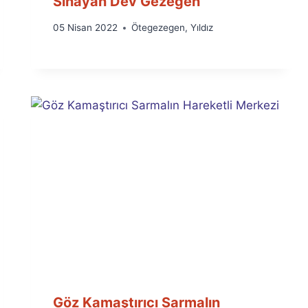
Sınayan Dev Gezegen
By
05 Nisan 2022
Ötegezegen
,
Yıldız
Ümit
Fuat
Özyar
Göz Kamaştırıcı Sarmalın