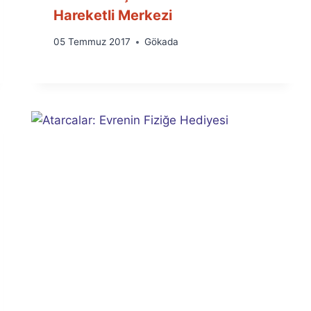
Hareketli Merkezi
By
05 Temmuz 2017
Gökada
Ümit
Fuat
Özyar