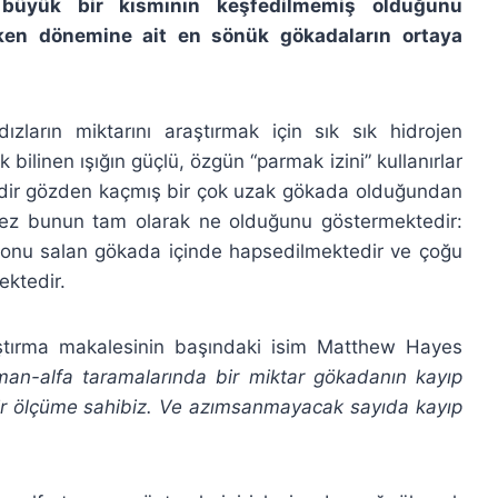
ın büyük bir kısmının keşfedilmemiş olduğunu
erken dönemine ait en sönük gökadaların ortaya
zların miktarını araştırmak için sık sık hidrojen
 bilinen ışığın güçlü, özgün “parmak izini” kullanırlar
edir gözden kaçmış bir çok uzak gökada olduğundan
kez bunun tam olarak ne olduğunu göstermektedir:
i onu salan gökada içinde hapsedilmektedir ve çoğu
ktedir.
ştırma makalesinin başındaki isim Matthew Hayes
an-alfa taramalarında bir miktar gökadanın kayıp
bir ölçüme sahibiz. Ve azımsanmayacak sayıda kayıp