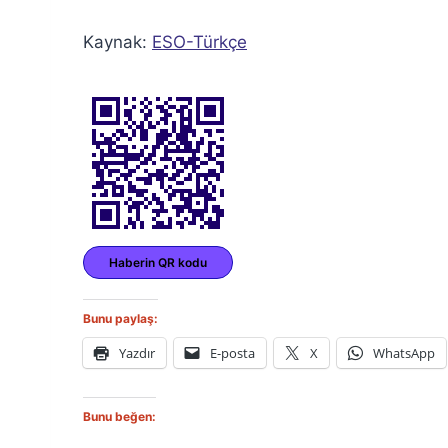
Kaynak:
ESO-Türkçe
Haberin QR kodu
Bunu paylaş:
Yazdır
E-posta
X
WhatsApp
Bunu beğen: