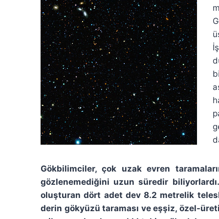
m
G
ü
İ
d
b
a
h
p
g
d
Gökbilimciler, çok uzak evren taramalar
gözlenemediğini uzun süredir biliyorlard
oluşturan dört adet dev 8.2 metrelik telesk
derin gökyüzü taraması ve eşşiz, özel-üreti