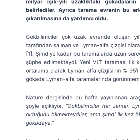
milyar ışık-yılı uzaklıktaki gökadalar
belirlediler. Ayrıca tarama evrenin bu 
çıkarılmasına da yardımcı oldu.
Gökbilimciler çok uzak evrende oluşan yıldı
tarafından salınan ve Lyman-alfa çizgisi olarak
[
1
]. Şimdiye kadar bu taramalarda uzun sür
şüphe edilmekteydi. Yeni VLT taraması ilk 
ortalama olarak Lyman-alfa çizgisinin % 95’
gökada Lyman-alfa taramalarında görünmeme
Nature dergisinde bu hafta yayınlanan ara
şöyle açıklıyor,
“Gökbilimciler her zaman Lym
olduğunu bilmekteydiler, ama şimdi ilk kez 
gökadaya.”