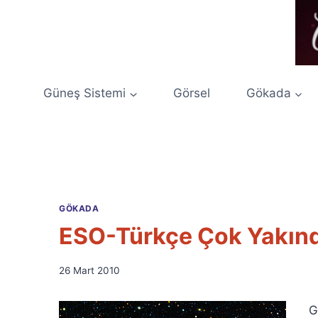
Skip
to
content
Güneş Sistemi
Görsel
Gökada
GÖKADA
ESO-Türkçe Çok Yakın
By
26 Mart 2010
Ümit
Fuat
G
Özyar