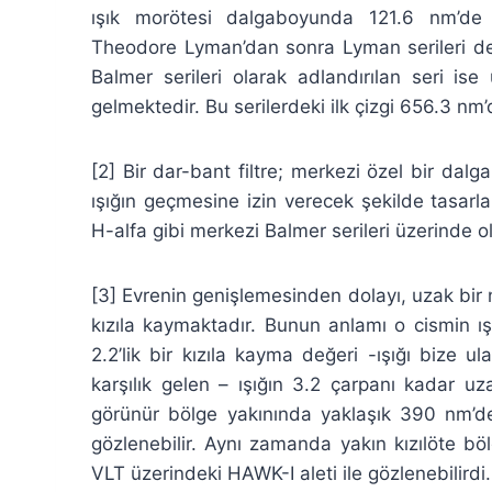
ışık morötesi dalgaboyunda 121.6 nm’de 
Theodore Lyman’dan sonra Lyman serileri den
Balmer serileri olarak adlandırılan seri ise 
gelmektedir. Bu serilerdeki ilk çizgi 656.3 nm’
[
2] Bir dar-bant filtre; merkezi özel bir dal
ışığın geçmesine izin verecek şekilde tasarlan
H-alfa gibi merkezi Balmer serileri üzerinde ol
[
3] Evrenin genişlemesinden dolayı, uzak bir n
kızıla kaymaktadır. Bunun anlamı o cismin ı
2.2’lik bir kızıla kayma değeri -ışığı bize 
karşılık gelen – ışığın 3.2 çarpanı kadar u
görünür bölge yakınında yaklaşık 390 nm’de
gözlenebilir. Aynı zamanda yakın kızılöte b
VLT üzerindeki HAWK-I aleti ile gözlenebilirdi.