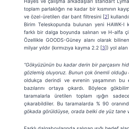
Hayes ve çalışma arkadaşları standart Lyman
toplam parlaklığın ne kadar bir kısmının ka
ve özel-üretilen dar bant filtresini [
2
] kulland
Birim Teleskopunda bulunan yeni HAWK-I ka
farklı bir dalga boyunda salınan ve H-alfa çiz
Özellikle GOODS-Güney alanı olarak bilinen,
milyar yıldır (kırmızıya kayma 2.2 [
3
]) yol alan
“Gökyüzünün bu kadar derin bir parçasını hidr
gözlemiş oluyoruz. Bunun çok önemli olduğu o
oldukça derindi ve evrenin yaşamının bu
bazılarını ortaya çıkardı. Böylece gökbili
taramalarla üretilen toplam ışığın sad
çıkarabildiler. Bu taramalarda % 90 oranı
gökada görüldüyse, orada belki de yüz tane 
Farklı dalgaboylarında salınan ışığı hedef al