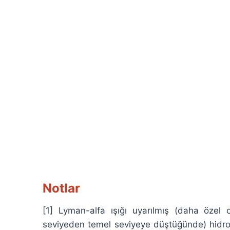
Notlar
[
1] Lyman-alfa ışığı uyarılmış (daha özel ol
seviyeden temel seviyeye düştüğünde) hidroje