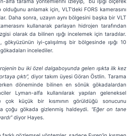
-alfa tarama yöntemlerini izleyip, bu ışığı ölçerek
yıp olduğunu anlamak için, VLT’deki FORS kamerasını
ılar. Daha sonra, uzayın aynı bölgesini başka bir VLT
merasını kullanarak parlayan hidrojen tarafından
gisi olarak da bilinen ışığı incelemek için taradılar.
 gökyüzünün iyi-çalışılmış bir bölgesinde ışığı 10
 gökadaları incelediler.
ojenin bu iki özel dalgaboyunda gelen ışıkta ilk kez
rtaya çıktı”,
diyor takım üyesi Göran Östlin. Tarama
 erken döneminde bilinen en sönük gökadalardan
mciler Lyman-alfa kullanılarak yapılan geleneksel
ece çok küçük bir kısmının görüldüğü sonucunu
nda çoğu gökada gizlenmiş haldeydi.
“Eğer on tane
vardı”
diyor Hayes.
an farklı gözlemsel yöntemler, sadece Evren’in kısmen