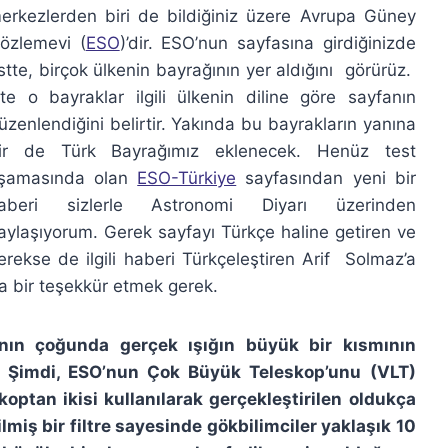
erkezlerden biri de bildiğiniz üzere Avrupa Güney
özlemevi (
ESO
)’dir. ESO’nun sayfasına girdiğinizde
stte, birçok ülkenin bayrağının yer aldığını görürüz.
şte o bayraklar ilgili ülkenin diline göre sayfanın
üzenlendiğini belirtir. Yakında bu bayrakların yanına
ir de Türk Bayrağımız eklenecek. Henüz test
şamasında olan
ESO-Türkiye
sayfasından yeni bir
aberi sizlerle Astronomi Diyarı üzerinden
aylaşıyorum. Gerek sayfayı Türkçe haline getiren ve
erekse de ilgili haberi Türkçeleştiren Arif Solmaz’a
a bir teşekkür etmek gerek.
ının çoğunda gerçek ışığın büyük bir kısmının
ı. Şimdi, ESO’nun Çok Büyük Teleskop’unu (VLT)
optan ikisi kullanılarak gerçekleştirilen oldukça
lmiş bir filtre sayesinde gökbilimciler yaklaşık 10