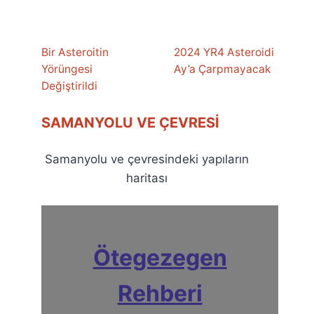
Bir Asteroitin
2024 YR4 Asteroidi
Yörüngesi
Ay’a Çarpmayacak
Değiştirildi
SAMANYOLU VE ÇEVRESI
Samanyolu ve çevresindeki yapıların
haritası
Ötegezegen
Rehberi