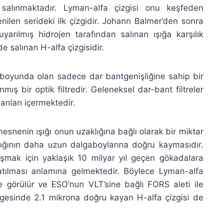
salınmaktadır. Lyman-alfa çizgisi onu keşfeden
ilen serideki ilk çizgidir. Johann Balmer’den sonra
uyarılmış hidrojen tarafından salınan ışığa karşılık
de salınan H-alfa çizgisidir.
gaboyunda olan sadece dar bantgenişliğine sahip bir
mış bir optik filtredir. Geleneksel dar-bant filtreler
anları içermektedir.
esnenin ışığı onun uzaklığına bağlı olarak bir miktar
şığının daha uzun dalgaboylarına doğru kaymasıdır.
ulaşmak için yaklaşık 10 milyar yıl geçen gökadalara
zatılması anlamına gelmektedir. Böylece Lyman-alfa
 görülür ve ESO’nun VLT’sine bağlı FORS aleti ile
ölgesinde 2.1 mikrona doğru kayan H-alfa çizgisi de