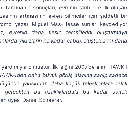
u taramanın sonuçları, evrenin tarihinde ilk oluşan
sının artmasının evren bilimciler için şiddetli bir
ardmcı yazarı Miguel Mas-Hesse şunları kaydediyor
z, evrenin daha kesin temsillerini oluşturmaya
anlarda yıldızların ne kadar çabuk oluştuklarını daha
 yardımıyla olmuştur. İlk ışığını 2007’de alan HAWK-I
HAWK-I’den daha büyük görüş alanına sahip sadece
üğünün yarısından daha küçük teleskoplara takılı
 gerçekten bu uzaklıklardaki bu kadar sönük
kım üyesi Daniel Schaerer.