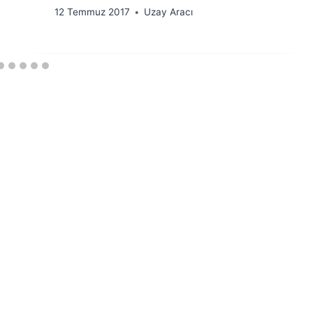
By
12 Temmuz 2017
Uzay Aracı
Ümit
Fuat
Özyar