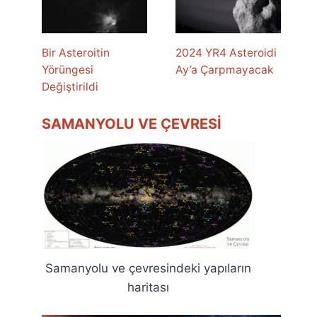
Bir Asteroitin
2024 YR4 Asteroidi
Yörüngesi
Ay’a Çarpmayacak
Değiştirildi
SAMANYOLU VE ÇEVRESI
Samanyolu ve çevresindeki yapıların
haritası