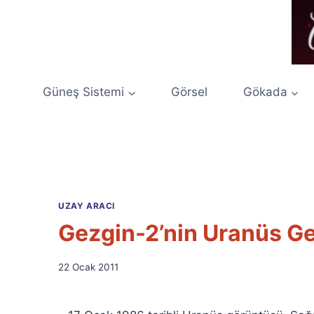
Skip
to
content
Güneş Sistemi
Görsel
Gökada
UZAY ARACI
Gezgin-2’nin Uranüs Geç
By
22 Ocak 2011
Ümit
Fuat
Özyar