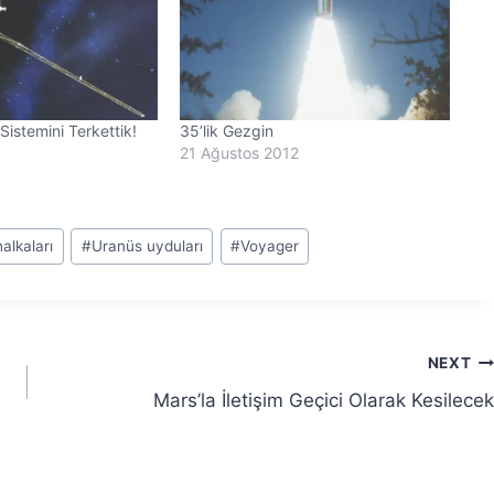
istemini Terkettik!
35’lik Gezgin
21 Ağustos 2012
alkaları
#
Uranüs uyduları
#
Voyager
NEXT
Mars’la İletişim Geçici Olarak Kesilecek