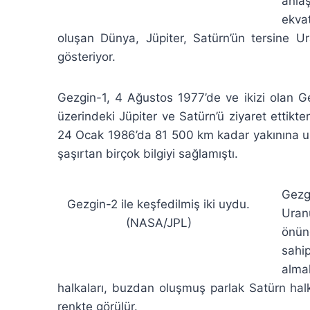
anla
ekva
oluşan Dünya, Jüpiter, Satürn’ün tersine U
gösteriyor.
Gezgin-1, 4 Ağustos 1977’de ve ikizi olan Ge
üzerindeki Jüpiter ve Satürn’ü ziyaret ettik
24 Ocak 1986’da 81 500 km kadar yakınına ulaş
şaşırtan birçok bilgiyi sağlamıştı.
Gezg
Gezgin-2 ile keşfedilmiş iki uydu.
Uranü
(NASA/JPL)
önün
sahi
alma
halkaları, buzdan oluşmuş parlak Satürn halka
renkte görülür.