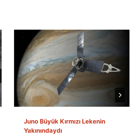
Juno Büyük Kırmızı Lekenin
Yakınındaydı