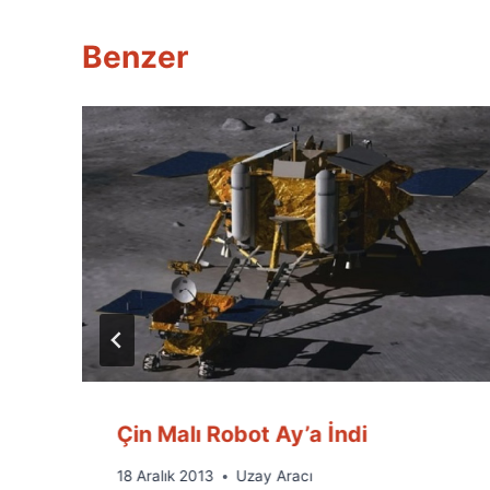
Benzer
Çin Malı Robot Ay’a İndi
By
18 Aralık 2013
Uzay Aracı