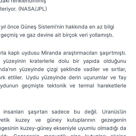
aki renklendirilmiş
teriyor. (NASA/JPL)
yıl önce Güneş Sistemi’nin hakkında en az bilgi
eçmiş ve gaz devine ait birçok veri yollamıştı.
rla kaplı uydusu Miranda araştırmacıları şaşırtmıştı.
 yüzeyinin kraterlerle dolu bir yapıda olduğunu
da’nın yüzeyinde çizgi şeklinde vadiler ve sırtlar,
rk ettiler. Uydu yüzeyinde derin uçurumlar ve fay
uydunun geçmişte tektonik ve termal hareketlerle
m insanları şaşırtan sadece bu değil. Uranüs’ün
etik kuzey ve güney kutuplarının gezegenin
ngesinin kuzey-güney ekseniyle uyumlu olmadığı da