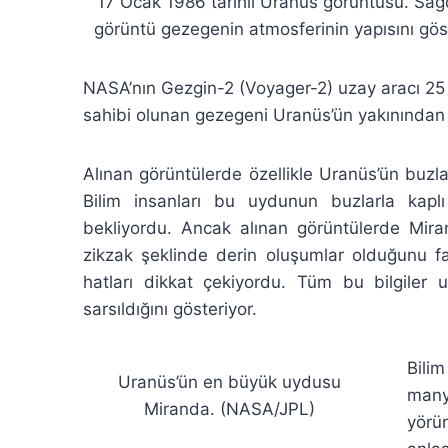
17 Ocak 1986 tarihli Uranüs görüntüsü. Sağd
görüntü gezegenin atmosferinin yapısını gös
NASA’nın Gezgin-2 (Voyager-2) uzay aracı 25 
sahibi olunan gezegeni Uranüs’ün yakınından g
Alınan görüntülerde özellikle Uranüs’ün buzla
Bilim insanları bu uydunun buzlarla kaplı
bekliyordu. Ancak alınan görüntülerde Miran
zikzak şeklinde derin oluşumlar olduğunu fa
hatları dikkat çekiyordu. Tüm bu bilgiler 
sarsıldığını gösteriyor.
Bili
Uranüs’ün en büyük uydusu
many
Miranda. (NASA/JPL)
yörü