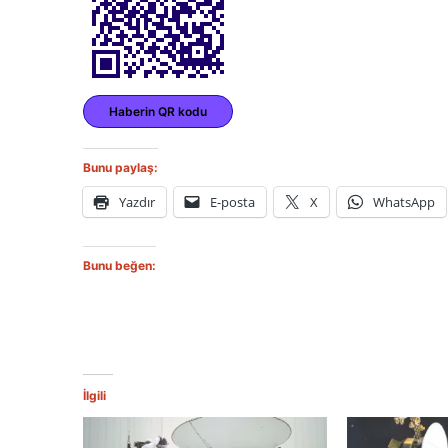
Haberin QR kodu
Bunu paylaş:
Yazdır
E-posta
X
WhatsApp
Bunu beğen:
İlgili