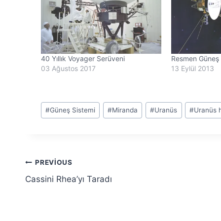
40 Yıllık Voyager Serüveni
Resmen Güneş S
03 Ağustos 2017
13 Eylül 2013
Post
#
Güneş Sistemi
#
Miranda
#
Uranüs
#
Uranüs h
Tags:
Yazı
PREVIOUS
Cassini Rhea’yı Taradı
gezinmesi