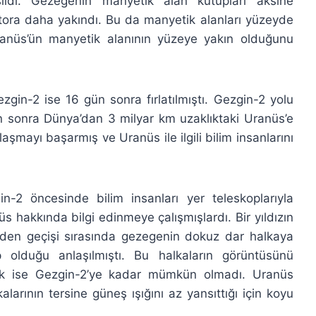
şıldı. Gezegenin manyetik alan kutupları aksine
tora daha yakındı. Bu da manyetik alanları yüzeyde
ranüs’ün manyetik alanının yüzeye yakın olduğunu
zgin-2 ise 16 gün sonra fırlatılmıştı. Gezgin-2 yolu
ten sonra Dünya’dan 3 milyar km uzaklıktaki Uranüs’e
mayı başarmış ve Uranüs ile ilgili bilim insanlarını
in-2 öncesinde bilim insanları yer teleskoplarıyla
s hakkında bilgi edinmeye çalışmışlardı. Bir yıldızın
den geçişi sırasında gezegenin dokuz dar halkaya
p olduğu anlaşılmıştı. Bu halkaların görüntüsünü
k ise Gezgin-2’ye kadar mümkün olmadı. Uranüs
larının tersine güneş ışığını az yansıttığı için koyu