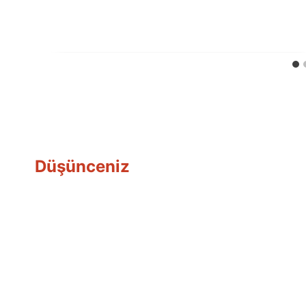
Ümit
Fuat
Özyar
Düşünceniz