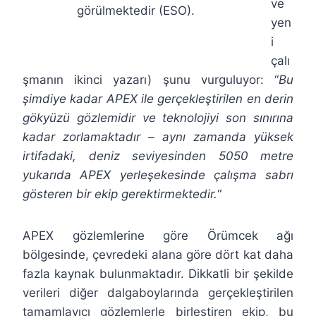
ve
görülmektedir (ESO).
yen
i
çalı
şmanın ikinci yazarı) şunu vurguluyor: “
Bu
şimdiye kadar APEX ile gerçekleştirilen en derin
gökyüzü gözlemidir ve teknolojiyi son sınırına
kadar zorlamaktadır – aynı zamanda yüksek
irtifadaki, deniz seviyesinden 5050 metre
yukarıda APEX yerleşekesinde çalışma sabrı
gösteren bir ekip gerektirmektedir.
“
APEX gözlemlerine göre Örümcek ağı
bölgesinde, çevredeki alana göre dört kat daha
fazla kaynak bulunmaktadır. Dikkatli bir şekilde
verileri diğer dalgaboylarında gerçekleştirilen
tamamlayıcı gözlemlerle birleştiren ekip, bu