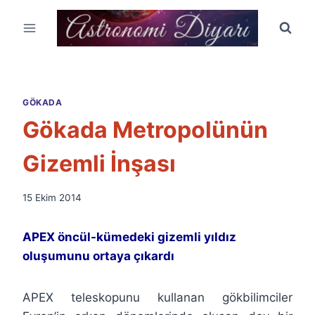
Skip
to
content
GÖKADA
Gökada Metropolünün
Gizemli İnşası
By
15 Ekim 2014
Ümit
Fuat
APEX öncül-kümedeki gizemli yıldız
Özyar
oluşumunu ortaya çıkardı
APEX teleskopunu kullanan gökbilimciler