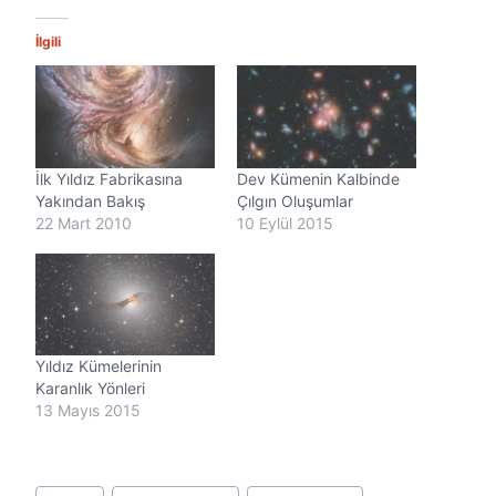
e
n
İlgili
i
y
o
r
.
.
İlk Yıldız Fabrikasına
Dev Kümenin Kalbinde
.
Yakından Bakış
Çılgın Oluşumlar
22 Mart 2010
10 Eylül 2015
Yıldız Kümelerinin
Karanlık Yönleri
13 Mayıs 2015
Post