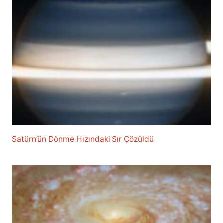
Satürn’ün Dönme Hızındaki Sır Çözüldü