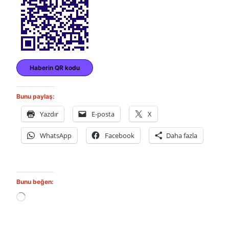
Haberin QR kodu
Bunu paylaş:
Yazdır
E-posta
X
WhatsApp
Facebook
Daha fazla
Bunu beğen:
Y
ü
k
l