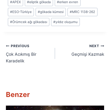
#
APEX
#
eliptik gökada
#
erken evren
Tags:
#
ESO-Türkiye
#
gökada kümesi
#
MRC 1138-262
#
Örümcek ağı gökadası
#
yıldız oluşumu
Yazı
PREVIOUS
NEXT
Çok Acıkmış Bir
Geçmişi Kazmak
gezinmesi
Karadelik
Benzer