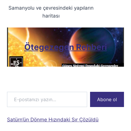
Samanyolu ve çevresindeki yapıların
haritası
Ötegezegen Rehberi
E-postanızı yazın…
Abone ol
Satürn’ün Dönme Hızındaki Sır Çözüldü