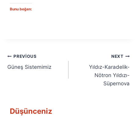
Bunu beğen:
Yazı
PREVIOUS
NEXT
Güneş Sistemimiz
Yıldız-Karadelik-
gezinmesi
Nötron Yıldızı-
Süpernova
Düşünceniz