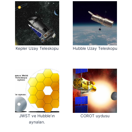
Kepler Uzay Teleskopu
Hubble Uzay Teleskopu
JWST ve Hubble’ın
COROT uydusu
aynaları.