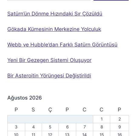
Satürn’ün Dönme Hızındaki Sır Çözüldü
Gökada Kümesinin Merkezine Yolculuk
Webb ve Hubble’dan Farklı Satürn Görüntüsü
Yeni Bir Gezegen Sistemi Oluşuyor
Bir Asteroitin Yörüngesi Değiştirildi
Ağustos 2026
P
S
Ç
P
C
C
P
1
2
3
4
5
6
7
8
9
10
11
12
13
14
15
16