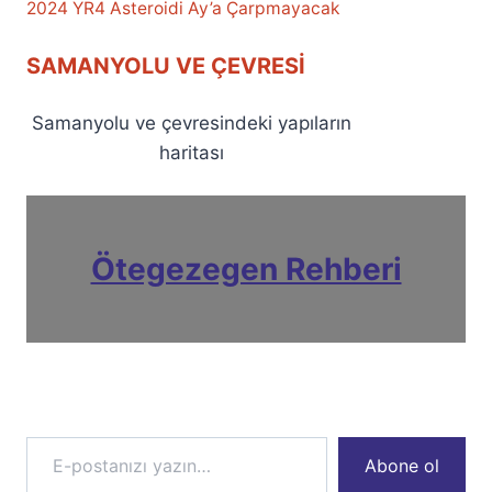
2024 YR4 Asteroidi Ay’a Çarpmayacak
SAMANYOLU VE ÇEVRESI
Samanyolu ve çevresindeki yapıların
haritası
Ötegezegen Rehberi
E-postanızı yazın…
Abone ol