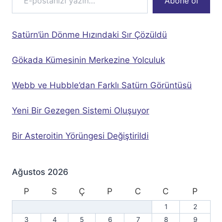
Abone ol
Satürn’ün Dönme Hızındaki Sır Çözüldü
Gökada Kümesinin Merkezine Yolculuk
Webb ve Hubble’dan Farklı Satürn Görüntüsü
Yeni Bir Gezegen Sistemi Oluşuyor
Bir Asteroitin Yörüngesi Değiştirildi
Ağustos 2026
P
S
Ç
P
C
C
P
1
2
3
4
5
6
7
8
9