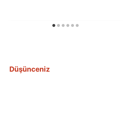
Ümit
Fuat
Özyar
Düşünceniz