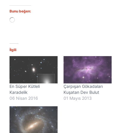
Bunu beğen:
Y
ü
k
l
e
n
İlgili
i
y
o
r
.
.
En Süper Kütleli
Çarpışan Gökadaları
.
Karadelik
Kuşatan Dev Bulut
06 Nisan 2016
01 Mayıs 2013