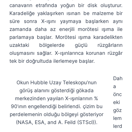
canavarın etrafında yoğun bir disk oluşturur.
Karadeliğe yaklaşırken ısınan be malzeme bir
süre sonra X-ışını yaymaya başlarken aynı
zamanda daha az enerjili morötesi ışıma ile
parlamaya başlar. Morötesi ışıma karadelikten
uzaktaki bölgelerde güçlü rüzgârların
oluşmasını sağlar. X-ışınlarınca korunan rüzgâr
tek bir doğrultuda ilerlemeye başlar.
Dah
Okun Hubble Uzay Teleskopu’nun
a
görüş alanını gösterdiği gökada
önc
merkezinden yayılan X-ışınlarının %
eki
90’ının engellendiği belirlendi. çizim bu
göz
perdelemenin olduğu bölgeyi gösteriyor
lem
(NASA, ESA, and A. Feild (STScI)).
lerd