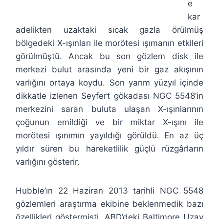
e
kar
adelikten uzaktaki sıcak gazla örülmüş
bölgedeki X-ışınları ile morötesi ışımanın etkileri
görülmüştü. Ancak bu son gözlem disk ile
merkezi bulut arasında yeni bir gaz akışının
varlığını ortaya koydu. Son yarım yüzyıl içinde
dikkatle izlenen Seyfert gökadası NGC 5548’in
merkezini saran buluta ulaşan X-ışınlarının
çoğunun emildiği ve bir miktar X-ışını ile
morötesi ışınımın yayıldığı görüldü. En az üç
yıldır süren bu hareketlilik güçlü rüzgârların
varlığını gösterir.
Hubble’ın 22 Haziran 2013 tarihli NGC 5548
gözlemleri araştırma ekibine beklenmedik bazı
özellikleri göstermişti. ABD’deki Baltimore Uzay