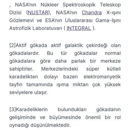
, NASA’nın Nükleer Spektroskopik Teleskop
Dizisi (
NUSTAR
), NASA’nın
Chandra
X-ışını
Gözlemevi ve ESA’nın Uluslararası Gama-Işını
Astrofizik Laboratuvarı (
INTEGRAL
).
[2]Aktif gökada aktif galaktik çekirdeği olan
gökadalardır. Bu tür gökadalar normal
gökadalara göre daha parlak bir merkeze
sahiptirler. Merkezlerindeki süper kütleli
karadelikten dolayı bazen elektromanyetik
tayfın tamamında ışıma miktarı çok yüksek
seviyelere ulaşır.
[3]Karadeliklerin bulundukları gökadanın
gelişiminde ve büyümesinde önemli bir rol
oynadığı düşünülmektedir.