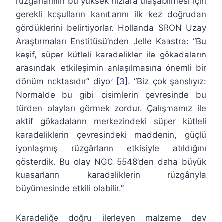
rüzgârlarının bu yüksek hızlara ulaşabilmesi için
gerekli koşulların kanıtlarını ilk kez doğrudan
gördüklerini belirtiyorlar. Hollanda SRON Uzay
Araştırmaları Enstitüsü’nden Jelle Kaastra: “Bu
keşif, süper kütleli karadelikler ile gökadaların
arasındaki etkileşimin anlaşılmasına önemli bir
dönüm noktasıdır” diyor
[3]
. “Biz çok şanslıyız:
Normalde bu gibi cisimlerin çevresinde bu
türden olayları görmek zordur. Çalışmamız ile
aktif gökadaların merkezindeki süper kütleli
karadeliklerin çevresindeki maddenin, güçlü
iyonlaşmış rüzgârların etkisiyle atıldığını
gösterdik. Bu olay NGC 5548’den daha büyük
kuasarların karadeliklerin rüzgârıyla
büyümesinde etkili olabilir.”
Karadeliğe doğru ilerleyen malzeme dev