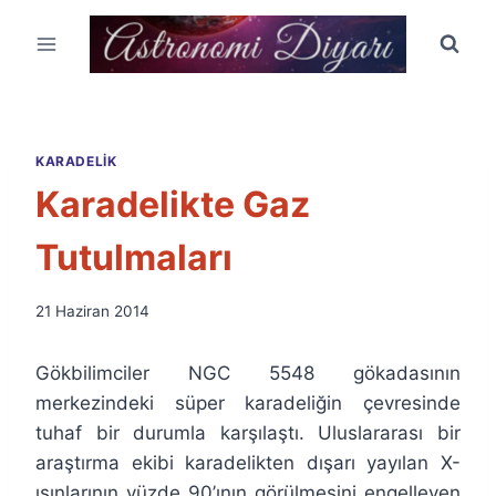
Skip
to
content
KARADELIK
Karadelikte Gaz
Tutulmaları
By
21 Haziran 2014
Ümit
Fuat
Gökbilimciler NGC 5548 gökadasının
Özyar
merkezindeki süper karadeliğin çevresinde
tuhaf bir durumla karşılaştı. Uluslararası bir
araştırma ekibi karadelikten dışarı yayılan X-
ışınlarının yüzde 90’ının görülmesini engelleyen