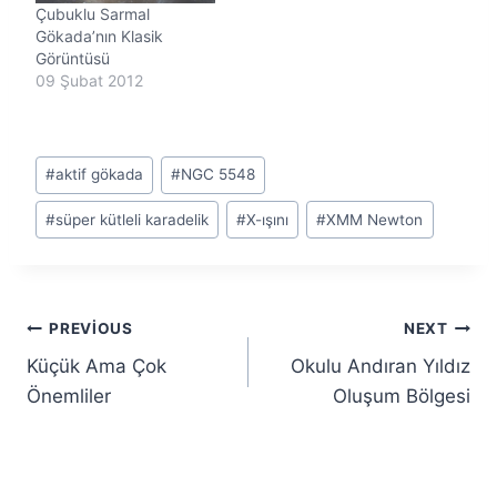
Çubuklu Sarmal
Gökada’nın Klasik
Görüntüsü
09 Şubat 2012
Post
#
aktif gökada
#
NGC 5548
Tags:
#
süper kütleli karadelik
#
X-ışını
#
XMM Newton
Yazı
PREVIOUS
NEXT
Küçük Ama Çok
Okulu Andıran Yıldız
gezinmesi
Önemliler
Oluşum Bölgesi