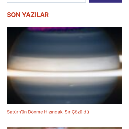
SON YAZILAR
Satürn’ün Dönme Hızındaki Sır Çözüldü