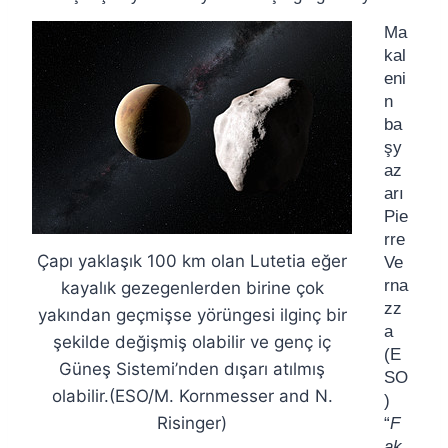
Ma
kal
eni
n
ba
şy
az
arı
Pie
rre
Çapı yaklaşık 100 km olan Lutetia eğer
Ve
rna
kayalık gezegenlerden birine çok
zz
yakından geçmişse yörüngesi ilginç bir
a
şekilde değişmiş olabilir ve genç iç
(E
Güneş Sistemi’nden dışarı atılmış
SO
olabilir.(ESO/M. Kornmesser and N.
)
Risinger)
“
F
ak