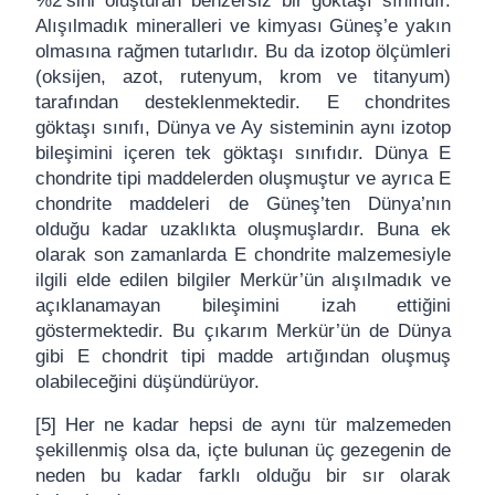
%2’sini oluşturan benzersiz bir göktaşı sınıfıdır.
Alışılmadık mineralleri ve kimyası Güneş’e yakın
olmasına rağmen tutarlıdır. Bu da izotop ölçümleri
(oksijen, azot, rutenyum, krom ve titanyum)
tarafından desteklenmektedir. E chondrites
göktaşı sınıfı, Dünya ve Ay sisteminin aynı izotop
bileşimini içeren tek göktaşı sınıfıdır. Dünya E
chondrite tipi maddelerden oluşmuştur ve ayrıca E
chondrite maddeleri de Güneş’ten Dünya’nın
olduğu kadar uzaklıkta oluşmuşlardır. Buna ek
olarak son zamanlarda E chondrite malzemesiyle
ilgili elde edilen bilgiler Merkür’ün alışılmadık ve
açıklanamayan bileşimini izah ettiğini
göstermektedir. Bu çıkarım Merkür’ün de Dünya
gibi E chondrit tipi madde artığından oluşmuş
olabileceğini düşündürüyor.
[5] Her ne kadar hepsi de aynı tür malzemeden
şekillenmiş olsa da, içte bulunan üç gezegenin de
neden bu kadar farklı olduğu bir sır olarak