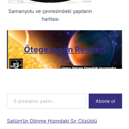
Samanyolu ve çevresindeki yapıların
haritası
Ötegezegen Rehberi
E-postanızı yazın…
Abone ol
Satürn’ün Dönme Hızındaki Sır Çözüldü