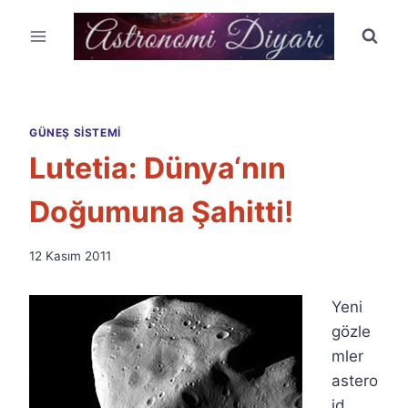
Skip
to
content
GÜNEŞ SISTEMI
Lutetia: Dünya‘nın
Doğumuna Şahitti!
By
12 Kasım 2011
Ümit
Fuat
Yeni
Özyar
gözle
mler
astero
id