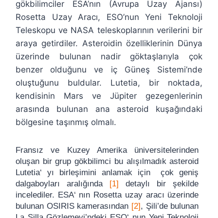
gökbilimciler ESA’nın (Avrupa Uzay Ajansı)
Rosetta Uzay Aracı, ESO’nun Yeni Teknoloji
Teleskopu ve NASA teleskoplarının verilerini bir
araya getirdiler. Asteroidin özelliklerinin Dünya
üzerinde bulunan nadir göktaşlarıyla çok
benzer olduğunu ve iç Güneş Sistemi’nde
oluştuğunu buldular. Lutetia, bir noktada,
kendisinin Mars ve Jüpiter gezegenlerinin
arasında bulunan ana asteroid kuşağındaki
bölgesine taşınmış olmalı.
Fransız ve Kuzey Amerika üniversitelerinden
oluşan bir grup gökbilimci bu alışılmadık asteroid
Lutetia‘ yı birleşimini anlamak için çok geniş
dalgaboyları aralığında
[1]
detaylı bir şekilde
incelediler. ESA‘ nın Rosetta uzay aracı üzerinde
bulunan OSIRIS kamerasından
[2]
, Şili’de bulunan
La Silla Gözlemevi’ndeki ESO‘ nun Yeni Teknoloji