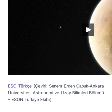
ESO-Türkçe
(Çeviri:
Ankara
Senem Erden Çabuk-
Üniversitesi Astronomi ve Uzay Bilimleri Bölümü
– ESON Türkiye Ekibi)