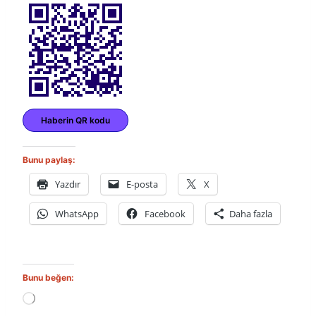
Haberin QR kodu
Bunu paylaş:
Yazdır
E-posta
X
WhatsApp
Facebook
Daha fazla
Bunu beğen:
Y
ü