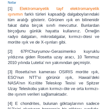
Notlar
[1]
Elektromanyetik tayf elektromanyetik
ışınımın
farklı türleri kapsadığı dalgaboylarındaki
tüm aralığı gösterir. Görünen ışık en bilinenidir
fakat daha birçok sınıfı mevcuttur. Bunlardan
birçoğunu günlük hayatta kullanırız. Örneğin
radyo dalgaları, mikrodalgalar, kırmızı-ötesi ve
moröte ışık ve de X-ışınları gibi.
[2] 67P/Churyumov-Gerasimenko kuyruklu
yıldızına giden Rosetta uzay aracı, 10 Temmuz
2010 yılında Lutetia’ nın yakınından geçmiştir.
[3] Rosetta’nın kamerası OSIRIS moröte ışık,
ESO’nun NTT’si görünür ışık, Hawaii’deki
NASA’nın Kızılöte Teleskop Tesisi ve Spitzer
Uzay Teleskobu yakın kırmızı-öte ve orta kırmızı-
öte ışınım verileri sağlamaktadır.
[4] E chondrites, bulunan göktaşlarının sadece