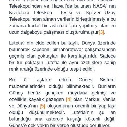
Teleskopu’ndan ve Hawaii’de bulunan NASA‘ nın
Kızılötesi Teleskop Tesisi ve Spitzer Uzay
Teleskopu’ndan alınan verilerin birleştirlmesiyle bu
zamana kadar bir asteroid için yapılmış olan en
uzun dalgaboyu çalışması oluşturulmuştur
[3]
.
Lutetia‘ nın elde edilen bu tayfı, Dünya üzerinde
bulunarak kapsamlı bir labaratuvar çalışmasından
geçmiş olan göktaşları ile karşılaştırıldı. Sadece
bir tür göktaşın Lutetia ile aynı özelliklere sahip
renk aralığı üzerinde olduğu tespit edildi.
Bu tür taşların erken Güneş Sistemi
malzemelerinden olduğu bilinmektedir. Bunların
Güneş henüz gençken meydana gelmiş ve
özellikle kayalık gezegen
[4]
olan Merkür, Venüs
ve Dünya’nın
[5]
oluşumunun önemli bir yapıtaşı
olduğu düşünülmektedir. Lutetia’nın şu an
bulunduğu ana asteroid kuşağı kökenli değil,
Güneş’e çok yakın bir yerde oluştuğu görülüyor.