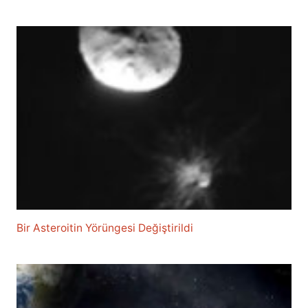
Bir Asteroitin Yörüngesi Değiştirildi