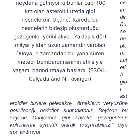
meydana getiriyor ki bunlar çapı 100
cis
im
km olan asteroit Lutetia gibi
dir.
nesnelerdir. Üçüncü karede bu
Bu
nesnelerin birleşip oluşturduğu
se
gezegenler yerini alıyor. Yaklaşık dört
be
milyar yıldan uzun zamandır varolan
pte
n,
Dünya, o zamandan bu yana süren
Lut
meteor bombardımanının etkisiyle
eti
yaşamı barındırmaya başladı. (ESO/L.
a
Calçada and N. Risinger)
gib
i
ast
eroidler bizlere gelecekte örneklerin yeryüzüne
getirileceği hedefler sunmaktadır. Böylece bu
sayede Dünyamız gibi kayalık gezegenlerin
kökenlerini ayrıntılı olarak araştırabiliriz.
“ diye
sonlandırıyor.