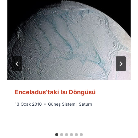
Enceladus’taki Isı Döngüsü
By
13 Ocak 2010
Güneş Sistemi
,
Saturn
Ümit
Fuat
Özyar