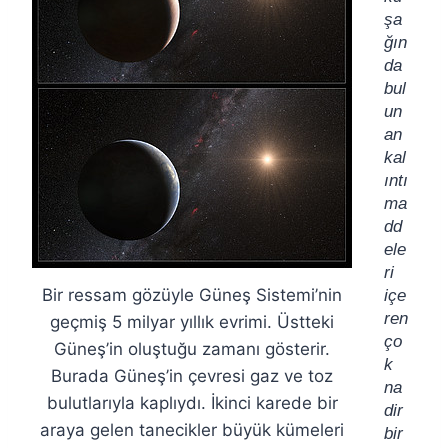
şa
ğın
da
bul
un
an
kal
ıntı
ma
dd
ele
ri
Bir ressam gözüyle Güneş Sistemi’nin
içe
ren
geçmiş 5 milyar yıllık evrimi. Üstteki
ço
Güneş’in oluştuğu zamanı gösterir.
k
Burada Güneş’in çevresi gaz ve toz
na
bulutlarıyla kaplıydı. İkinci karede bir
dir
araya gelen tanecikler büyük kümeleri
bir