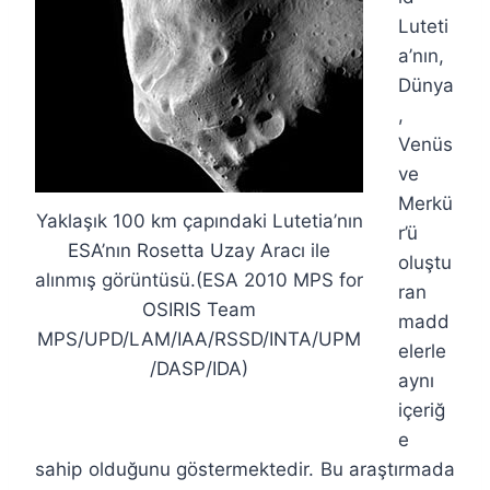
Luteti
a’nın,
Dünya
,
Venüs
ve
Merkü
Yaklaşık 100 km çapındaki Lutetia’nın
r’ü
ESA’nın Rosetta Uzay Aracı ile
oluştu
alınmış görüntüsü.(ESA 2010 MPS for
ran
OSIRIS Team
madd
MPS/UPD/LAM/IAA/RSSD/INTA/UPM
elerle
/DASP/IDA)
aynı
içeriğ
e
sahip olduğunu göstermektedir. Bu araştırmada