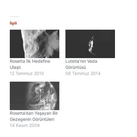
k
l
e
n
İlgili
i
y
o
r
.
.
Rosetta İlk Hedefine
Lutetia’nın Veda
.
Ulaştı
Görüntüsü
12 Temmuz 2010
08 Temmuz 2014
Rosetta’dan Yaşayan Bir
Gezegenin Görüntüleri
14 Kasım 2009