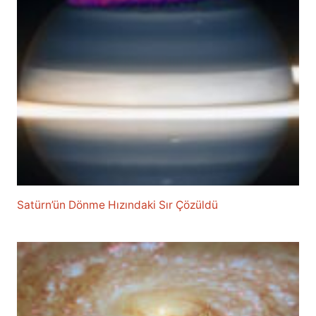
Satürn’ün Dönme Hızındaki Sır Çözüldü