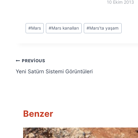
10 Ekim 2013
Post
#
Mars
#
Mars kanalları
#
Mars'ta yaşam
Tags:
Yazı
PREVIOUS
Yeni Satürn Sistemi Görüntüleri
gezinmesi
Benzer