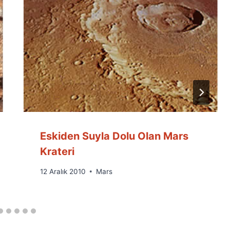
Eskiden Suyla Dolu Olan Mars
Krateri
By
12 Aralık 2010
Mars
Ümit
Fuat
Özyar