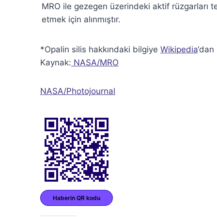
MRO ile gezegen üzerindeki aktif rüzgarları t
etmek için alınmıştır.
*Opalin silis hakkındaki bilgiye
Wikipedia
‘dan 
Kaynak:
NASA/MRO
NASA/Photojournal
Haberin QR kodu