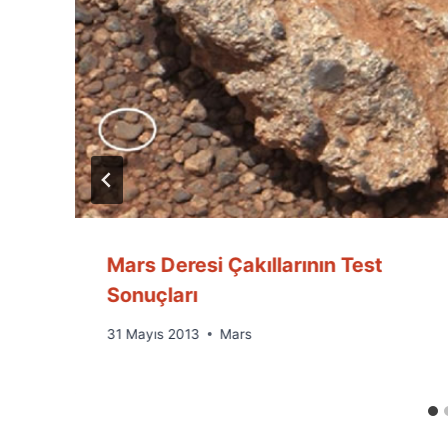
Mars Deresi Çakıllarının Test
Sonuçları
By
31 Mayıs 2013
Mars
Ümit
Fuat
Özyar