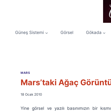
Skip
to
content
Güneş Sistemi
Görsel
Gökada
MARS
Mars’taki Ağaç Görüntü
By
18 Ocak 2010
Ümit
Fuat
Yine görsel ve yazılı basınımızın bir kısm
Özyar