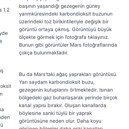
başının yaşandığı gezegenin güney
a 1.2
yarımküresindeki karbondioksit buzunun
—
üzerindeki toz birikintileriyle değişik bir
görüntü ortaya çıkmış. Görüntüyü büyük
eyde
ölçekte görmek için fotoğrafa tıklayınız.
a
Bunun gibi görüntüler Mars fotoğraflarında
çokça bulunmaktadır.
—
ış
Bu da Mars’taki ağaç yaprakları görüntüsü.
Yarı saydam karbondioksit buzu,
oksit
gezegenin kutuplarını örtmektedir. Isınan
ın
bölgedeki gaz buharlaşarak yerinde birçok
r
—
kanal yapısı bırakır. Oluşan kanallarda
na
böylesine sanki tüylü bir yaprak
önden
görüntüsüne neden olur. Daha koyu
tü
görünen bölgeler daha eski kanalları