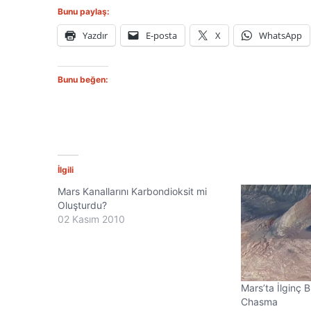
Bunu paylaş:
Yazdır
E-posta
X
WhatsApp
Bunu beğen:
İlgili
Mars Kanallarını Karbondioksit mi
Oluşturdu?
02 Kasım 2010
Mars’ta İlginç 
Chasma