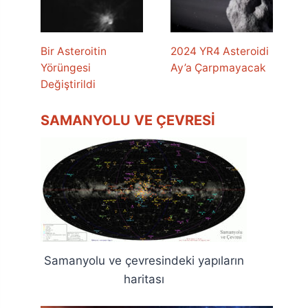
Bir Asteroitin
2024 YR4 Asteroidi
Yörüngesi
Ay’a Çarpmayacak
Değiştirildi
SAMANYOLU VE ÇEVRESI
Samanyolu ve çevresindeki yapıların
haritası