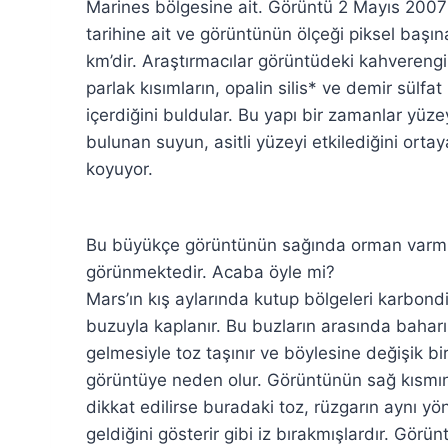
Marines bölgesine ait. Görüntü 2 Mayıs 2007
tarihine ait ve görüntünün ölçeği piksel başın
km’dir. Araştırmacılar görüntüdeki kahverengi
parlak kısımların, opalin silis* ve demir sülfat
içerdiğini buldular. Bu yapı bir zamanlar yüz
bulunan suyun, asitli yüzeyi etkilediğini ortay
koyuyor.
Bu büyükçe görüntünün sağında orman varm
görünmektedir. Acaba öyle mi?
Mars’ın kış aylarında kutup bölgeleri karbondi
buzuyla kaplanır. Bu buzların arasında bahar
gelmesiyle toz taşınır ve böylesine değişik bi
görüntüye neden olur. Görüntünün sağ kısmı
dikkat edilirse buradaki toz, rüzgarın aynı y
geldiğini gösterir gibi iz bırakmışlardır. Görün