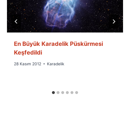
En Büyük Karadelik Püskürmesi
Keşfedildi
By
28 Kasım 2012
Karadelik
Ümit
Fuat
Özyar