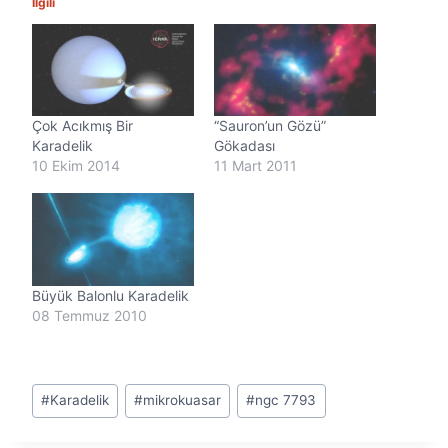
İlgili
Çok Acıkmış Bir
“Sauron’un Gözü”
Karadelik
Gökadası
10 Ekim 2014
11 Mart 2011
Büyük Balonlu Karadelik
08 Temmuz 2010
Post
#
Karadelik
#
mikrokuasar
#
ngc 7793
Tags: