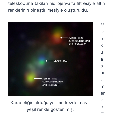
teleskobuna takılan hidrojen-alfa filtresiyle altın
renklerinin birleştirilmesiyle oluşturuldu.
M
ik
ro
k
u
a
s
ar
,
m
er
k
Karadeliğin olduğu yer merkezde mavi-
e
yeşil renkle gösterilmiş.