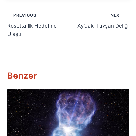
Yazı
PREVIOUS
NEXT
Rosetta İlk Hedefine
Ay’daki Tavşan Deliği
gezinmesi
Ulaştı
Benzer