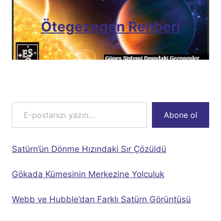
Ötegezegen Rehberi
E-postanızı yazın…
Abone ol
Satürn’ün Dönme Hızındaki Sır Çözüldü
Gökada Kümesinin Merkezine Yolculuk
Webb ve Hubble’dan Farklı Satürn Görüntüsü