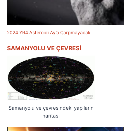
2024 YR4 Asteroidi Ay’a Çarpmayacak
SAMANYOLU VE ÇEVRESI
Samanyolu ve çevresindeki yapıların
haritası