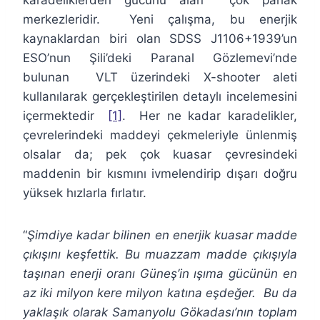
karadeliklerden gücünü alan çok parlak
merkezleridir. Yeni çalışma, bu enerjik
kaynaklardan biri olan SDSS J1106+1939’un
ESO’nun Şili’deki Paranal Gözlemevi’nde
bulunan VLT üzerindeki X-shooter aleti
kullanılarak gerçekleştirilen detaylı incelemesini
içermektedir
[1]
. Her ne kadar karadelikler,
çevrelerindeki maddeyi çekmeleriyle ünlenmiş
olsalar da; pek çok kuasar çevresindeki
maddenin bir kısmını ivmelendirip dışarı doğru
yüksek hızlarla fırlatır.
“
Şimdiye kadar bilinen en enerjik kuasar madde
çıkışını keşfettik. Bu muazzam madde çıkışıyla
taşınan enerji oranı Güneş’in ışıma gücünün en
az iki milyon kere milyon katına eşdeğer. Bu da
yaklaşık olarak Samanyolu Gökadası’nın toplam