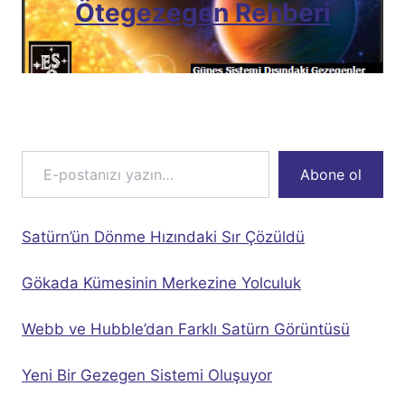
Ötegezegen Rehberi
E-postanızı yazın…
Abone ol
Satürn’ün Dönme Hızındaki Sır Çözüldü
Gökada Kümesinin Merkezine Yolculuk
Webb ve Hubble’dan Farklı Satürn Görüntüsü
Yeni Bir Gezegen Sistemi Oluşuyor