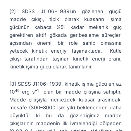
[2] SDSS J1106+1939’un gözlenen güçlü
madde çıkışı, tipik olarak kuasarın ışıma
gücünün kabaca %5’i kadar mekanik güç
gerektiren aktif gökada geribesleme süreçleri
açısından önemli bir role sahip olmasına
yetecek kinetik enerjiyi taşımaktadır. Kütle
çıkışı tarafından taşınan kinetik enerji oranı,
kinetik ışıma gücü olarak tanımlanır.
[3] SDSS J1106+1939, kinetik ışıma gücü en az
46
−1
10
erg s
olan bir madde çıkışına sahiptir.
Madde çıkışıyla merkezdeki kuasar arasındaki
mesafe (300–8000 ışık yılı) beklenenden daha
büyüktür ki bu da gözlediğimiz madde
çıkışlarının maddenin ilk ivmelendiği bölgeden