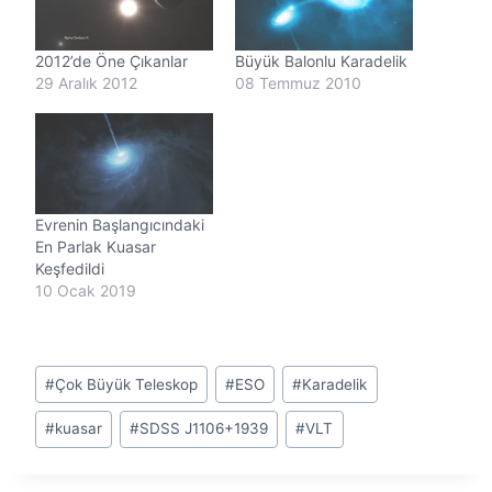
r
.
.
2012’de Öne Çıkanlar
Büyük Balonlu Karadelik
.
29 Aralık 2012
08 Temmuz 2010
Evrenin Başlangıcındaki
En Parlak Kuasar
Keşfedildi
10 Ocak 2019
Post
#
Çok Büyük Teleskop
#
ESO
#
Karadelik
Tags:
#
kuasar
#
SDSS J1106+1939
#
VLT