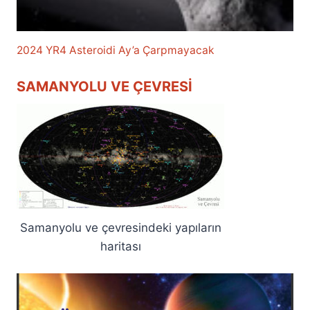
2024 YR4 Asteroidi Ay’a Çarpmayacak
SAMANYOLU VE ÇEVRESI
Samanyolu ve çevresindeki yapıların
haritası