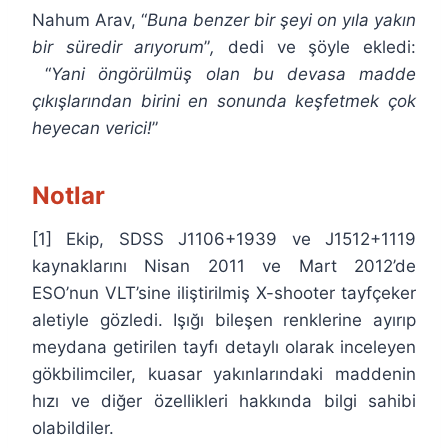
Nahum Arav, “
Buna benzer bir şeyi on yıla yakın
bir süredir arıyorum
”
,
dedi ve şöyle ekledi:
“
Yani öngörülmüş olan bu devasa madde
çıkışlarından birini en sonunda keşfetmek çok
heyecan verici!
”
Notlar
[1] Ekip, SDSS J1106+1939 ve J1512+1119
kaynaklarını Nisan 2011 ve Mart 2012’de
ESO’nun VLT’sine iliştirilmiş X-shooter tayfçeker
aletiyle gözledi. Işığı bileşen renklerine ayırıp
meydana getirilen tayfı detaylı olarak inceleyen
gökbilimciler, kuasar yakınlarındaki maddenin
hızı ve diğer özellikleri hakkında bilgi sahibi
olabildiler.