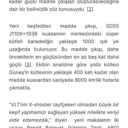
kadar güçlü madde çıkışları oluşturabileceğine
dair bir belirsizlik söz konusuydu
[2]
.
Yeni keşfedilen madde çıkışı, SDSS
J1106+1939 kuasarının merkezindeki süper
kütleli karadeliğin yaklaşık 1000 ışık yılı
uzağında bulunuyor. Bu madde çıkışı, daha
öncekilerin en güçlüsünden en az beş kat daha
güçlü
[3]
. Ekibin analizine göre yılda kütlesi
Güneş’in kütlesinin yaklaşık 400 katı kadar olan
madde kuasardan saniyede 8000 km’lik hızlarla
çıkmakta.
“
VLT’nin X-shooter tayfçekeri olmadan böyle bir
keşif yapmamızı sağlayan yüksek nitelikte veriyi
elde edemezdik,
” diyen yeni makalenin ilk
yazarı Benoit Borguet (Virginia Tech, ABD)