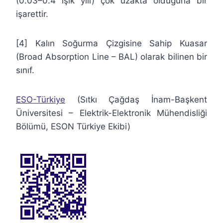
(0.03–0.4 ışık yılı) çok uzakta olduğuna bir
işarettir.
[4] Kalın Soğurma Çizgisine Sahip Kuasar
(Broad Absorption Line – BAL) olarak bilinen bir
sınıf.
ESO-Türkiye
(Sıtkı Çağdaş İnam-Başkent
Üniversitesi – Elektrik-Elektronik Mühendisliği
Bölümü, ESON Türkiye Ekibi)