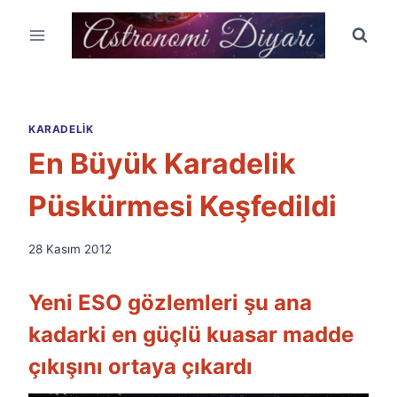
Skip
to
content
KARADELIK
En Büyük Karadelik
Püskürmesi Keşfedildi
By
28 Kasım 2012
Ümit
Fuat
Yeni ESO gözlemleri şu ana
Özyar
kadarki en güçlü kuasar madde
çıkışını ortaya çıkardı