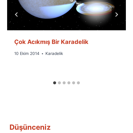
Çok Acıkmış Bir Karadelik
By
10 Ekim 2014
Karadelik
Ümit
Fuat
Özyar
Düşünceniz