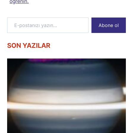
öğrenin.
E-postanızı yazın…
Abone ol
SON YAZILAR