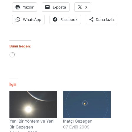
Yazdır
E-posta
X
WhatsApp
Facebook
Daha fazla
Bunu beğen:
Y
ü
k
l
e
n
İlgili
i
y
o
r
.
.
Yeni Bir Yöntem ve Yeni
İnatçı Gezegen
.
Bir Gezegen
07 Eylül 2009