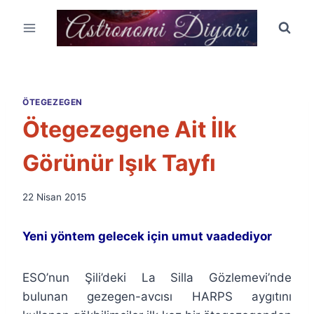
Skip
to
content
ÖTEGEZEGEN
Ötegezegene Ait İlk
Görünür Işık Tayfı
By
22 Nisan 2015
Ümit
Fuat
Yeni yöntem gelecek için umut vaadediyor
Özyar
ESO’nun Şili’deki La Silla Gözlemevi’nde
bulunan gezegen-avcısı HARPS aygıtını