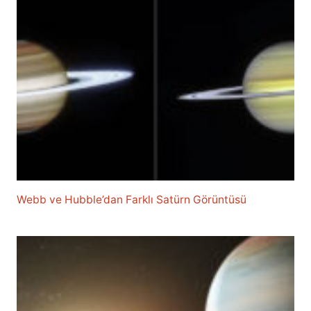
Webb ve Hubble’dan Farklı Satürn Görüntüsü