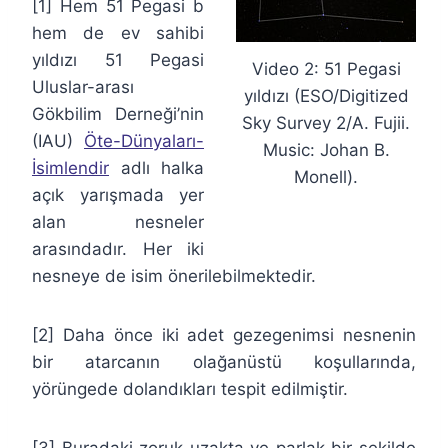
[1] Hem 51 Pegasi b
hem de ev sahibi
yıldızı 51 Pegasi
Video 2: 51 Pegasi
Uluslar-arası
yıldızı (ESO/Digitized
Gökbilim Derneği’nin
Sky Survey 2/A. Fujii.
(IAU)
Öte-Dünyaları-
Music: Johan B.
İsimlendir
adlı halka
Monell).
açık yarışmada yer
alan nesneler
arasındadır. Her iki
nesneye de isim önerilebilmektedir.
[2] Daha önce iki adet gezegenimsi nesnenin
bir atarcanın olağanüstü koşullarında,
yörüngede dolandıkları tespit edilmiştir.