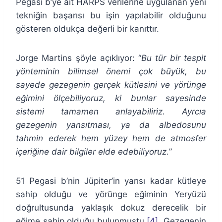
Pegasi b’ye ait HARPS verilerine uygulanan yeni
tekniğin başarısı bu işin yapılabilir olduğunu
gösteren oldukça değerli bir kanıttır.
Jorge Martins şöyle açıklıyor: “
Bu tür bir tespit
yönteminin bilimsel önemi çok büyük, bu
sayede gezegenin gerçek kütlesini ve yörünge
eğimini ölçebiliyoruz, ki bunlar sayesinde
sistemi tamamen anlayabiliriz. Ayrcıa
gezegenin yansıtması, ya da albedosunu
tahmin ederek hem yüzey hem de atmosfer
içeriğine dair bilgiler elde edebiliyoruz.
”
51 Pegasi b’nin Jüpiter’in yarısı kadar kütleye
sahip olduğu ve yörünge eğiminin Yeryüzü
doğrultusunda yaklaşık dokuz derecelik bir
eğime sahip olduğu bulunmuştu
[4]
. Gezegenin