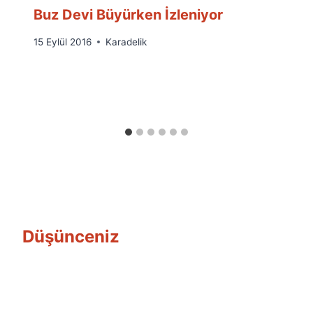
Buz Devi Büyürken İzleniyor
By
15 Eylül 2016
Karadelik
Ümit
Fuat
Özyar
Düşünceniz