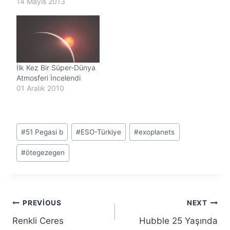
14 Mayıs 2013
İlk Kez Bir Süper-Dünya
Atmosferi İncelendi
01 Aralık 2010
Post
#
51 Pegasi b
#
ESO-Türkiye
#
exoplanets
Tags:
#
ötegezegen
Yazı
PREVIOUS
NEXT
Renkli Ceres
Hubble 25 Yaşında
gezinmesi