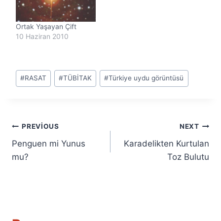
Ortak Yaşayan Çift
10 Haziran 2010
Post
#
RASAT
#
TÜBİTAK
#
Türkiye uydu görüntüsü
Tags:
Yazı
PREVIOUS
NEXT
Penguen mi Yunus
Karadelikten Kurtulan
gezinmesi
mu?
Toz Bulutu