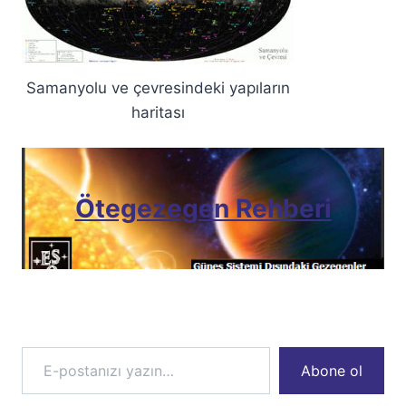
Samanyolu ve çevresindeki yapıların
haritası
Ötegezegen Rehberi
E-postanızı yazın…
Abone ol