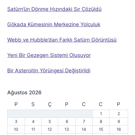
Satürn’ün Dönme Hızındaki Sır Çözüldü
Gökada Kümesinin Merkezine Yolculuk
Webb ve Hubble’dan Farklı Satürn Görüntüsü
Yeni Bir Gezegen Sistemi Oluşuyor
Bir Asteroitin Yörüngesi Değiştirildi
Ağustos 2026
P
S
Ç
P
C
C
P
1
2
3
4
5
6
7
8
9
10
11
12
13
14
15
16