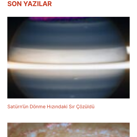
SON YAZILAR
Satürn’ün Dönme Hızındaki Sır Çözüldü