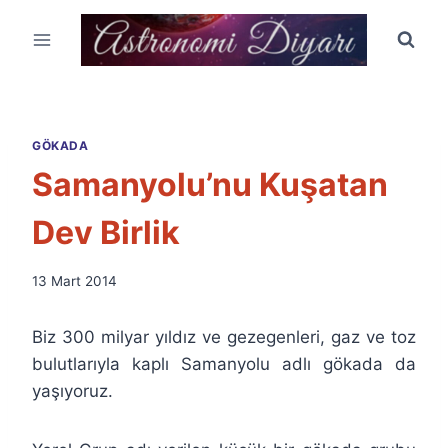
Skip
to
content
GÖKADA
Samanyolu’nu Kuşatan
Dev Birlik
By
13 Mart 2014
Ümit
Fuat
Biz 300 milyar yıldız ve gezegenleri, gaz ve toz
Özyar
bulutlarıyla kaplı Samanyolu adlı gökada da
yaşıyoruz.