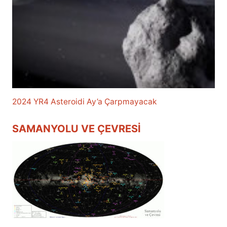
2024 YR4 Asteroidi Ay’a Çarpmayacak
SAMANYOLU VE ÇEVRESI