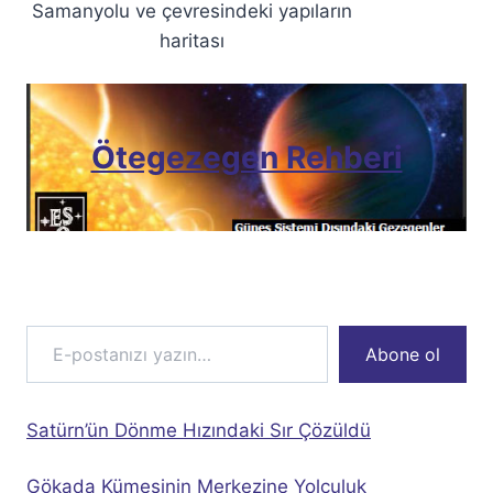
Samanyolu ve çevresindeki yapıların
haritası
Ötegezegen Rehberi
E-postanızı yazın…
Abone ol
Satürn’ün Dönme Hızındaki Sır Çözüldü
Gökada Kümesinin Merkezine Yolculuk