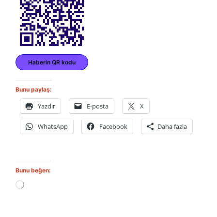
Haberin QR kodu
Bunu paylaş:
Yazdır
E-posta
X
WhatsApp
Facebook
Daha fazla
Bunu beğen:
Y
ü
k
l