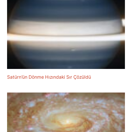
Satürn’ün Dönme Hızındaki Sır Çözüldü