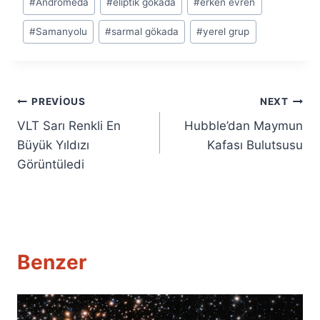
#
Andromeda
#
eliptik gökada
#
erken evren
Tags:
#
Samanyolu
#
sarmal gökada
#
yerel grup
Yazı
PREVIOUS
NEXT
VLT Sarı Renkli En
Hubble’dan Maymun
gezinmesi
Büyük Yıldızı
Kafası Bulutsusu
Görüntüledi
Benzer