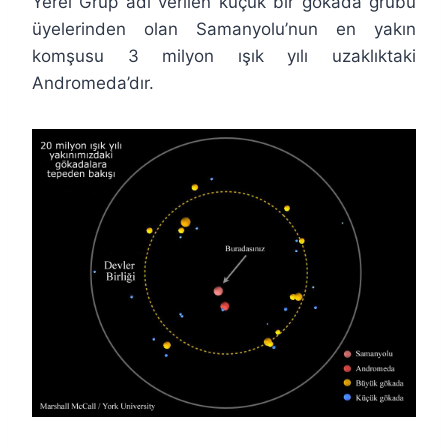
Yerel Grup adı verilen küçük bir gökada grubu
üyelerinden olan Samanyolu’nun en yakın
komşusu 3 milyon ışık yılı uzaklıktaki
Andromeda’dır.