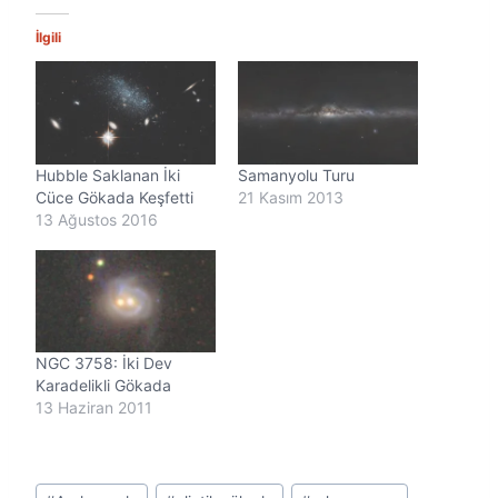
e
n
İlgili
i
y
o
r
.
.
Hubble Saklanan İki
Samanyolu Turu
.
Cüce Gökada Keşfetti
21 Kasım 2013
13 Ağustos 2016
NGC 3758: İki Dev
Karadelikli Gökada
13 Haziran 2011
Post