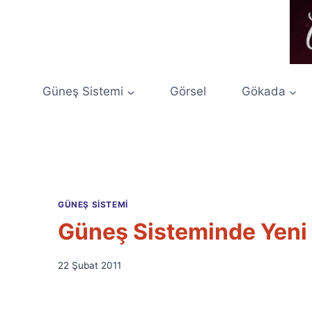
Skip
to
content
Güneş Sistemi
Görsel
Gökada
GÜNEŞ SISTEMI
Güneş Sisteminde Yeni
By
22 Şubat 2011
Ümit
Fuat
Özyar