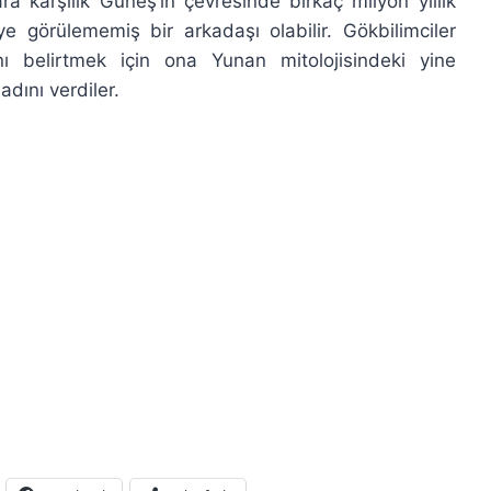
a karşılık Güneş’in çevresinde birkaç milyon yıllık
görülememiş bir arkadaşı olabilir. Gökbilimciler
ı belirtmek için ona Yunan mitolojisindeki yine
adını verdiler.