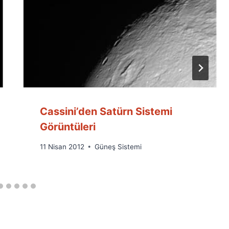
Cassini’den Satürn Sistemi
Görüntüleri
By
11 Nisan 2012
Güneş Sistemi
Ümit
Fuat
Özyar