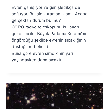
Ümit
Evren genişliyor ve genişledikçe de
Fuat
Özyar
soğuyor. Bu işin kuramsal kısmı. Acaba
gerçekten durum bu mu?
CSIRO radyo teleskopunu kullanan
gökbilimciler Büyük Patlama Kuramı’nın
öngördüğü şekilde evrenin sıcaklığının
düştüğünü belirledi.
Buna göre evren şimdikinin yarı
yaşındayken daha sıcaktı.