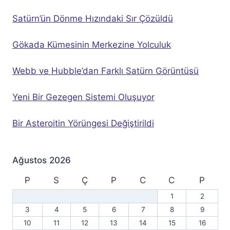
Satürn’ün Dönme Hızındaki Sır Çözüldü
Gökada Kümesinin Merkezine Yolculuk
Webb ve Hubble’dan Farklı Satürn Görüntüsü
Yeni Bir Gezegen Sistemi Oluşuyor
Bir Asteroitin Yörüngesi Değiştirildi
Ağustos 2026
P
S
Ç
P
C
C
P
1
2
3
4
5
6
7
8
9
10
11
12
13
14
15
16