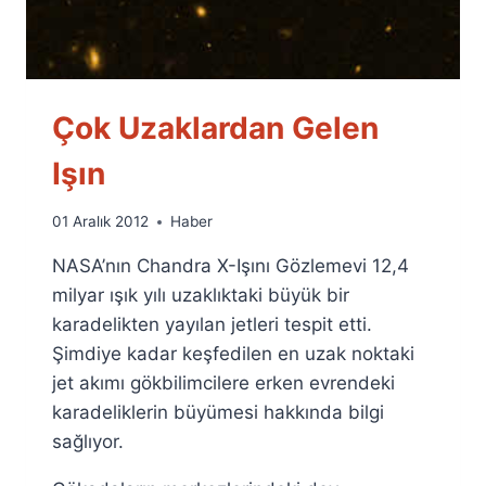
Çok Uzaklardan Gelen
Işın
By
01 Aralık 2012
Haber
Ümit
NASA’nın Chandra X-Işını Gözlemevi 12,4
Fuat
Özyar
milyar ışık yılı uzaklıktaki büyük bir
karadelikten yayılan jetleri tespit etti.
Şimdiye kadar keşfedilen en uzak noktaki
jet akımı gökbilimcilere erken evrendeki
karadeliklerin büyümesi hakkında bilgi
sağlıyor.