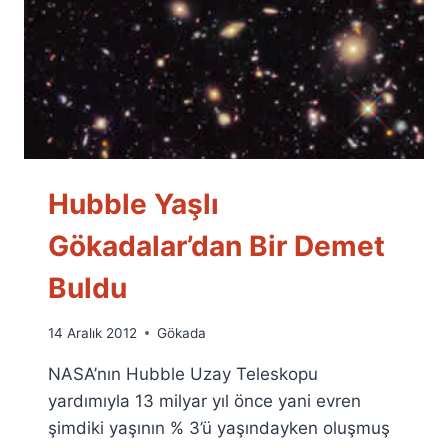
Hubble Yaşlı
Gökadalar’dan Bir Demet
Buldu
By
14 Aralık 2012
Gökada
Ümit
NASA’nın Hubble Uzay Teleskopu
Fuat
Özyar
yardımıyla 13 milyar yıl önce yani evren
şimdiki yaşının % 3’ü yaşındayken oluşmuş