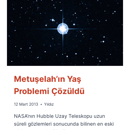
Metuşelah’ın Yaş
Problemi Çözüldü
By
12 Mart 2013
Yıldız
Ümit
NASA’nın Hubble Uzay Teleskopu uzun
Fuat
Özyar
süreli gözlemleri sonucunda bilinen en eski