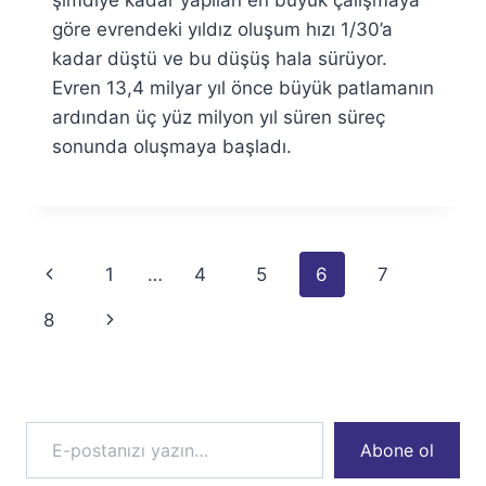
göre evrendeki yıldız oluşum hızı 1/30’a
kadar düştü ve bu düşüş hala sürüyor.
Evren 13,4 milyar yıl önce büyük patlamanın
ardından üç yüz milyon yıl süren süreç
sonunda oluşmaya başladı.
Page
Previous
1
…
4
5
6
7
navigation
Page
Next
8
Page
E-postanızı yazın…
Abone ol