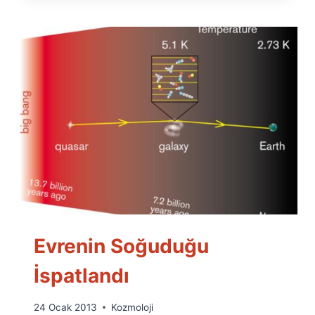
Evrenin Soğuduğu
İspatlandı
By
24 Ocak 2013
Kozmoloji