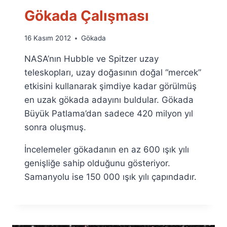
Gökada Çalışması
By
16 Kasım 2012
Gökada
Ümit
NASA’nın Hubble ve Spitzer uzay
Fuat
Özyar
teleskopları, uzay doğasının doğal “mercek”
etkisini kullanarak şimdiye kadar görülmüş
en uzak gökada adayını buldular. Gökada
Büyük Patlama’dan sadece 420 milyon yıl
sonra oluşmuş.
İncelemeler gökadanın en az 600 ışık yılı
genişliğe sahip olduğunu gösteriyor.
Samanyolu ise 150 000 ışık yılı çapındadır.