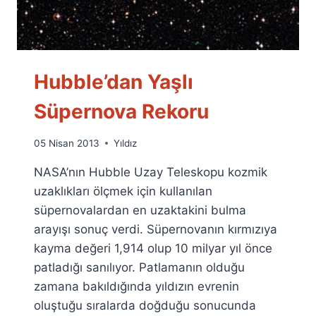
Hubble’dan Yaşlı
Süpernova Rekoru
By
05 Nisan 2013
Yıldız
Ümit
NASA’nın Hubble Uzay Teleskopu kozmik
Fuat
Özyar
uzaklıkları ölçmek için kullanılan
süpernovalardan en uzaktakini bulma
arayışı sonuç verdi. Süpernovanın kırmızıya
kayma değeri 1,914 olup 10 milyar yıl önce
patladığı sanılıyor. Patlamanın olduğu
zamana bakıldığında yıldızın evrenin
oluştuğu sıralarda doğduğu sonucunda