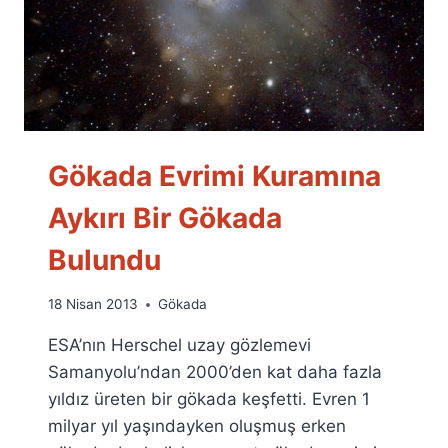
Gökada Evrimi Kuramına
Aykırı Bir Gökada
Bulundu
By
18 Nisan 2013
Gökada
Ümit
ESA’nın Herschel uzay gözlemevi
Fuat
Özyar
Samanyolu’ndan 2000’den kat daha fazla
yıldız üreten bir gökada keşfetti. Evren 1
milyar yıl yaşındayken oluşmuş erken