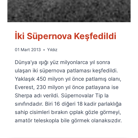
İki Süpernova Keşfedildi
By
01 Mart 2013
Yıldız
Ümit
Dünya’ya ışığı yüz milyonlarca yıl sonra
Fuat
Özyar
ulaşan iki süpernova patlaması keşfedildi.
Yaklaşık 450 milyon yıl önce patlamış olanı,
Everest, 230 milyon yıl önce patlayana ise
Sherpa adı verildi. Süpernovalar Tip Ia
sınıfındadır. Biri 16 diğeri 18 kadir parlaklığa
sahip cisimleri bırakın çıplak gözle görmeyi,
amatör teleskopla bile görmek olanaksızdır.