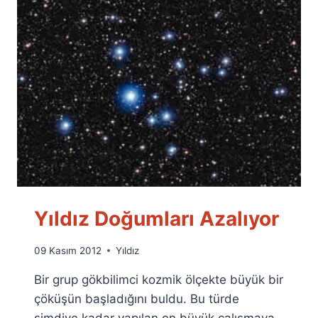
Yıldız Doğumları Azalıyor
By
09 Kasım 2012
Yıldız
Ümit
Bir grup gökbilimci kozmik ölçekte büyük bir
Fuat
Özyar
çöküşün başladığını buldu. Bu türde
şimdiye kadar yapılan en büyük çalışmaya