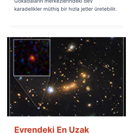
Gökadaların merkezlerindeki dev
karadelikler müthiş bir hızla jetler üretebilir.
Evrendeki En Uzak