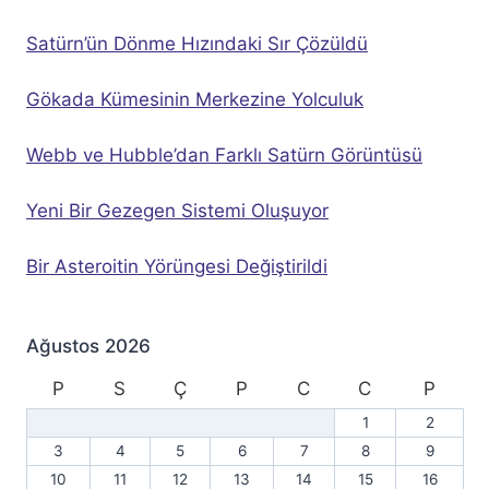
Satürn’ün Dönme Hızındaki Sır Çözüldü
Gökada Kümesinin Merkezine Yolculuk
Webb ve Hubble’dan Farklı Satürn Görüntüsü
Yeni Bir Gezegen Sistemi Oluşuyor
Bir Asteroitin Yörüngesi Değiştirildi
Ağustos 2026
P
S
Ç
P
C
C
P
1
2
3
4
5
6
7
8
9
10
11
12
13
14
15
16