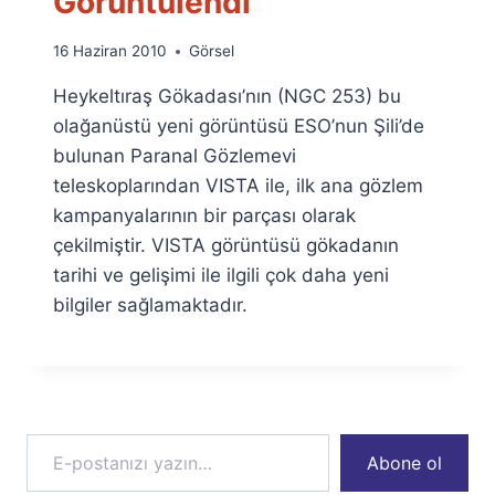
Görüntülendi
By
16 Haziran 2010
Görsel
Ümit
Heykeltıraş Gökadası’nın (NGC 253) bu
Fuat
Özyar
olağanüstü yeni görüntüsü ESO’nun Şili’de
bulunan Paranal Gözlemevi
teleskoplarından VISTA ile, ilk ana gözlem
kampanyalarının bir parçası olarak
çekilmiştir. VISTA görüntüsü gökadanın
tarihi ve gelişimi ile ilgili çok daha yeni
bilgiler sağlamaktadır.
E-postanızı yazın…
Abone ol