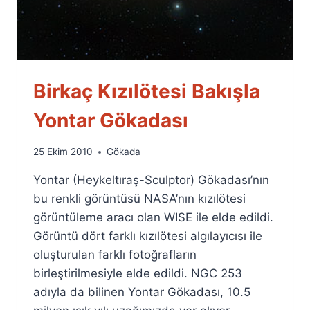
Birkaç Kızılötesi Bakışla
Yontar Gökadası
By
25 Ekim 2010
Gökada
Ümit
Yontar (Heykeltıraş-Sculptor) Gökadası’nın
Fuat
Özyar
bu renkli görüntüsü NASA’nın kızılötesi
görüntüleme aracı olan WISE ile elde edildi.
Görüntü dört farklı kızılötesi algılayıcısı ile
oluşturulan farklı fotoğrafların
birleştirilmesiyle elde edildi. NGC 253
adıyla da bilinen Yontar Gökadası, 10.5