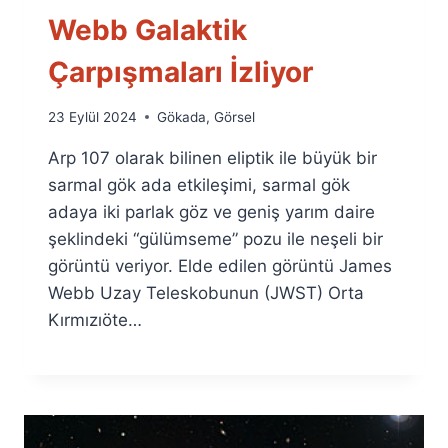
Webb Galaktik
Çarpışmaları İzliyor
By
23 Eylül 2024
Gökada
,
Görsel
Ümit
Arp 107 olarak bilinen eliptik ile büyük bir
Fuat
Özyar
sarmal gök ada etkileşimi, sarmal gök
adaya iki parlak göz ve geniş yarım daire
şeklindeki “gülümseme” pozu ile neşeli bir
görüntü veriyor. Elde edilen görüntü James
Webb Uzay Teleskobunun (JWST) Orta
Kırmızıöte…