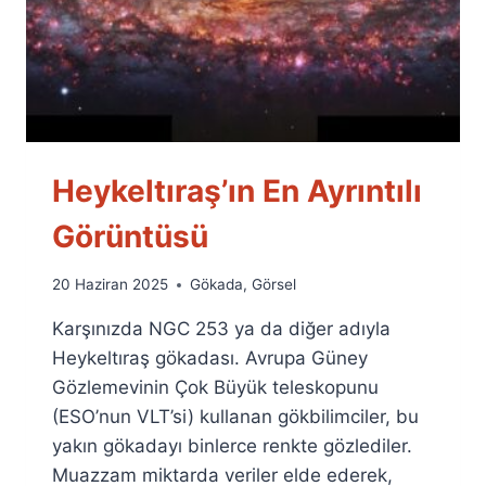
Heykeltıraş’ın En Ayrıntılı
Görüntüsü
By
20 Haziran 2025
Gökada
,
Görsel
Ümit
Karşınızda NGC 253 ya da diğer adıyla
Fuat
Özyar
Heykeltıraş gökadası. Avrupa Güney
Gözlemevinin Çok Büyük teleskopunu
(ESO’nun VLT’si) kullanan gökbilimciler, bu
yakın gökadayı binlerce renkte gözlediler.
Muazzam miktarda veriler elde ederek,