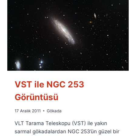
VST ile NGC 253
Görüntüsü
By
17 Aralık 2011
Gökada
Ümit
VLT Tarama Teleskopu (VST) ile yakın
Fuat
Özyar
sarmal gökadalardan NGC 253’ün güzel bir