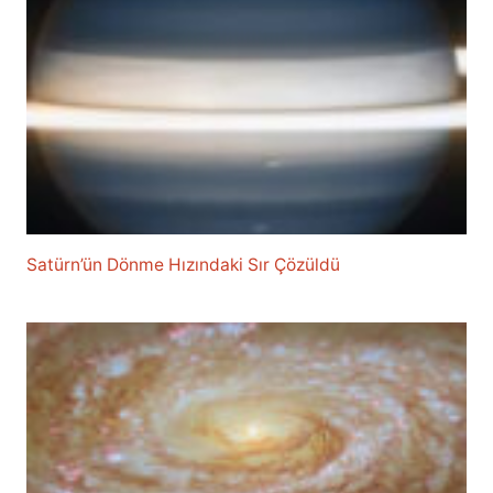
Satürn’ün Dönme Hızındaki Sır Çözüldü