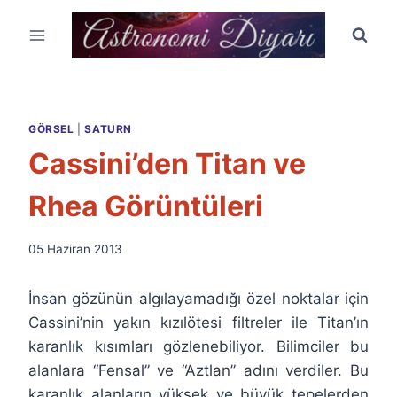
Skip
to
content
GÖRSEL
|
SATURN
Cassini’den Titan ve
Rhea Görüntüleri
By
05 Haziran 2013
Ümit
Fuat
İnsan gözünün algılayamadığı özel noktalar için
Özyar
Cassini’nin yakın kızılötesi filtreler ile Titan’ın
karanlık kısımları gözlenebiliyor. Bilimciler bu
alanlara “Fensal” ve “Aztlan” adını verdiler. Bu
karanlık alanların yüksek ve büyük tepelerden