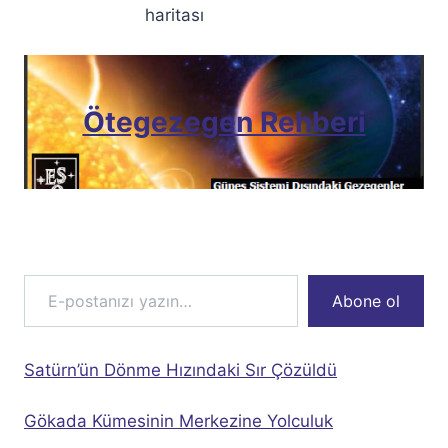
haritası
Ötegezegen Rehberi
E-postanızı yazın…
Abone ol
Satürn’ün Dönme Hızındaki Sır Çözüldü
Gökada Kümesinin Merkezine Yolculuk