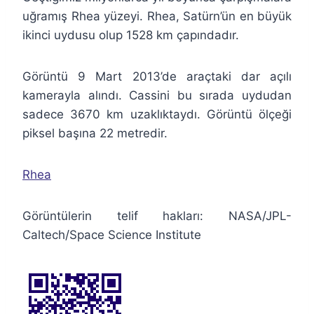
uğramış Rhea yüzeyi. Rhea, Satürn’ün en büyük
ikinci uydusu olup 1528 km çapındadır.
Görüntü 9 Mart 2013’de araçtaki dar açılı
kamerayla alındı. Cassini bu sırada uydudan
sadece 3670 km uzaklıktaydı. Görüntü ölçeği
piksel başına 22 metredir.
Rhea
Görüntülerin telif hakları: NASA/JPL-
Caltech/Space Science Institute