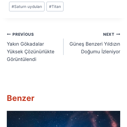
#
Saturn uyduları
#
Titan
Yazı
PREVIOUS
NEXT
Yakın Gökadalar
Güneş Benzeri Yıldızın
gezinmesi
Yüksek Çözünürlükte
Doğumu İzleniyor
Görüntülendi
Benzer