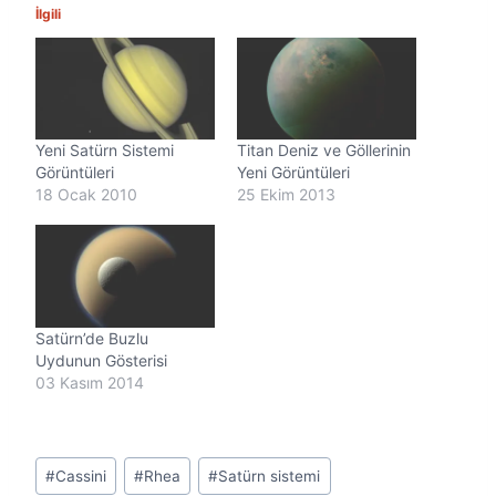
İlgili
Yeni Satürn Sistemi
Titan Deniz ve Göllerinin
Görüntüleri
Yeni Görüntüleri
18 Ocak 2010
25 Ekim 2013
Satürn’de Buzlu
Uydunun Gösterisi
03 Kasım 2014
Post
#
Cassini
#
Rhea
#
Satürn sistemi
Tags: