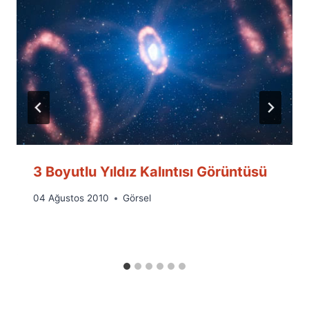
3 Boyutlu Yıldız Kalıntısı Görüntüsü
By
04 Ağustos 2010
Görsel
Ümit
Fuat
Özyar