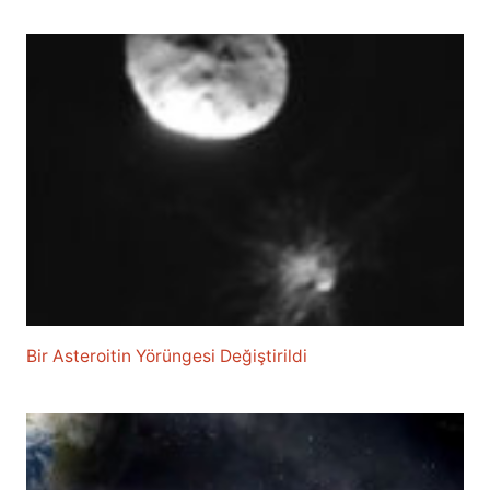
Bir Asteroitin Yörüngesi Değiştirildi