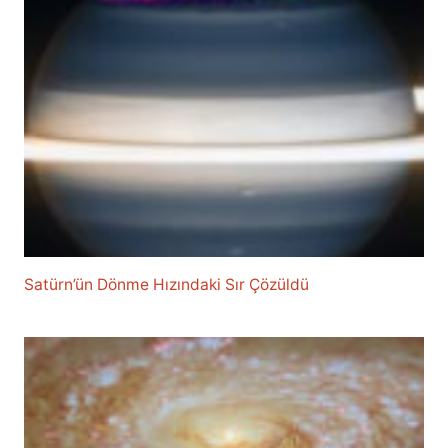
Satürn’ün Dönme Hızındaki Sır Çözüldü