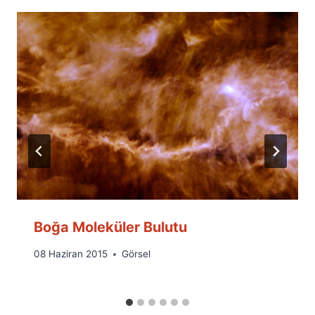
Boğa Moleküler Bulutu
By
08 Haziran 2015
Görsel
Ümit
Fuat
Özyar