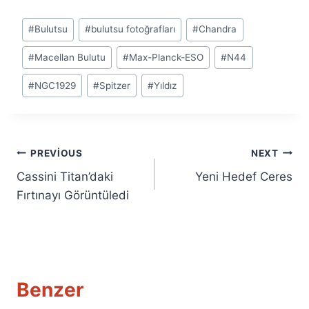
Post
#
Bulutsu
#
bulutsu fotoğrafları
#
Chandra
Tags:
#
Macellan Bulutu
#
Max-Planck-ESO
#
N44
#
NGC1929
#
Spitzer
#
Yıldız
Yazı
PREVIOUS
NEXT
Cassini Titan’daki
Yeni Hedef Ceres
gezinmesi
Fırtınayı Görüntüledi
Benzer