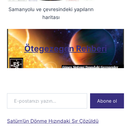
Samanyolu ve çevresindeki yapıların
haritası
Ötegezegen Rehberi
E-postanızı yazın…
Abone ol
Satürn’ün Dönme Hızındaki Sır Çözüldü