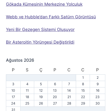
Gökada Kümesinin Merkezine Yolculuk
Webb ve Hubble’dan Farklı Satürn Görüntüsü
Yeni Bir Gezegen Sistemi Oluşuyor
Bir Asteroitin Yörüngesi Değiştirildi
Ağustos 2026
P
S
Ç
P
C
C
P
1
2
3
4
5
6
7
8
9
10
11
12
13
14
15
16
17
18
19
20
21
22
23
24
25
26
27
28
29
30
31