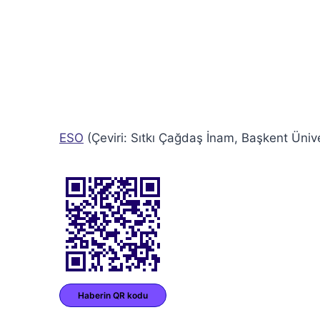
ESO
(Çeviri: Sıtkı Çağdaş İnam, Başkent Ünive
Haberin QR kodu