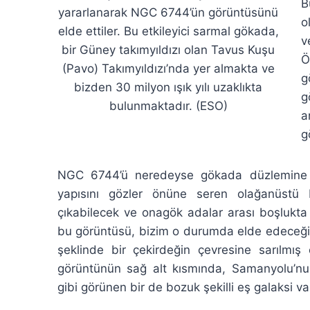
B
yararlanarak NGC 6744’ün görüntüsünü
o
elde ettiler. Bu etkileyici sarmal gökada,
v
bir Güney takımyıldızı olan Tavus Kuşu
Ö
(Pavo) Takımyıldızı’nda yer almakta ve
g
bizden 30 milyon ışık yılı uzaklıkta
g
bulunmaktadır. (ESO)
a
g
NGC 6744’ü neredeyse gökada düzlemine d
yapısını gözler önüne seren olağanüstü 
çıkabilecek ve onagök adalar arası boşlukta
bu görüntüsü, bizim o durumda elde edeceğ
şeklinde bir çekirdeğin çevresine sarılmış 
görüntünün sağ alt kısmında, Samanyolu’nu
gibi görünen bir de bozuk şekilli eş galaksi