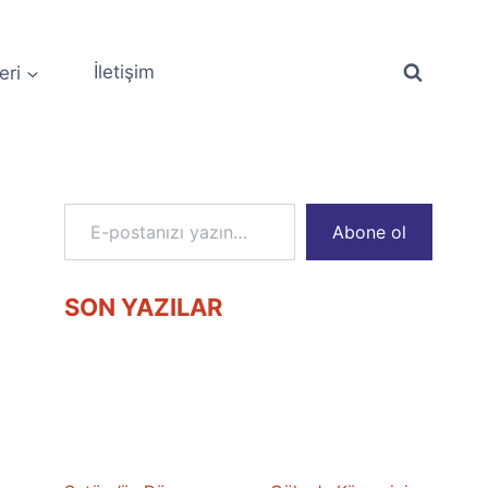
eri
İletişim
E-postanızı yazın…
Abone ol
SON YAZILAR