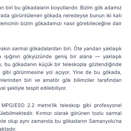
 biri bu gökadaların boyutlarıdır. Bizim gök adamız
burada görüntülenen gökada neredeyse bunun iki katı
emcinin bizim gökadamızı nasıl görebileceğine dair
kın sarmal gökadalardan biri. Öte yandan yaklaşık
a ışığının gökyüzünde geniş bir alana — yaklaşık
ası, bu gökadanın küçük bir teleskopla gözlendiğinde
ltı gibi görünmesine yol açıyor. Yine de bu gökada,
lerinden biri ve amatör gök bilimciler tarafından
al şekliyle tespit edilebiliyor.
 MPG/ESO 2.2 metre’lik teleskop gibi profesyonel
lebilmektedir. Kırmızı olarak görünen tozlu sarmal
mekte olup aynı zamanda bu gökadanın Samanyolu’na
ktadır.