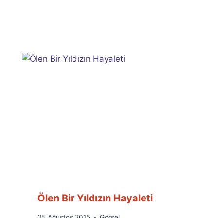
Ölen Bir Yıldızın Hayaleti
By
05 Ağustos 2015
Görsel