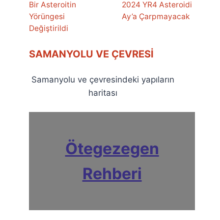
Bir Asteroitin
2024 YR4 Asteroidi
Yörüngesi
Ay’a Çarpmayacak
Değiştirildi
SAMANYOLU VE ÇEVRESI
Samanyolu ve çevresindeki yapıların
haritası
Ötegezegen
Rehberi