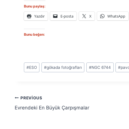
Bunu paylaş:
Yazdır
E-posta
X
WhatsApp
Bunu beğen:
Post
#
ESO
#
gökada fotoğrafları
#
NGC 6744
#
pavo
Tags:
Yazı
PREVIOUS
Evrendeki En Büyük Çarpışmalar
gezinmesi