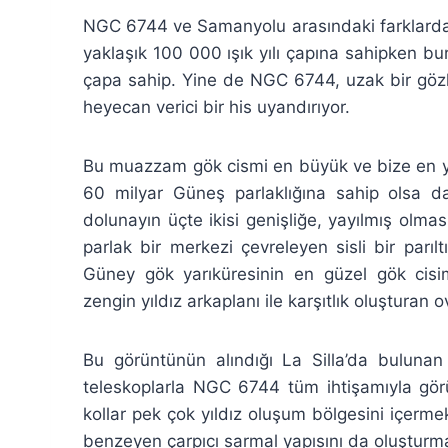
NGC 6744 ve Samanyolu arasındaki farklardan
yaklaşık 100 000 ışık yılı çapına sahipken 
çapa sahip. Yine de NGC 6744, uzak bir gözl
heyecan verici bir his uyandırıyor.
Bu muazzam gök cismi en büyük ve bize en ya
60 milyar Güneş parlaklığına sahip olsa d
dolunayın üçte ikisi genişliğe, yayılmış olm
parlak bir merkezi çevreleyen sisli bir parı
Güney gök yarıküresinin en güzel gök cisim
zengin yıldız arkaplanı ile karşıtlık oluşturan ov
Bu görüntünün alındığı La Silla’da bulunan
teleskoplarla NGC 6744 tüm ihtişamıyla görü
kollar pek çok yıldız oluşum bölgesini içer
benzeyen çarpıcı sarmal yapısını da oluşturma