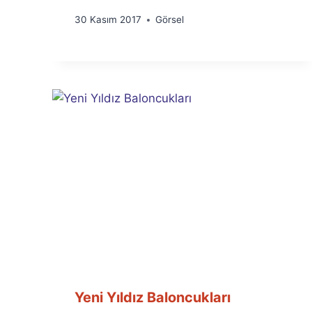
By
30 Kasım 2017
Görsel
Ümit
Fuat
Özyar
Yeni Yıldız Baloncukları