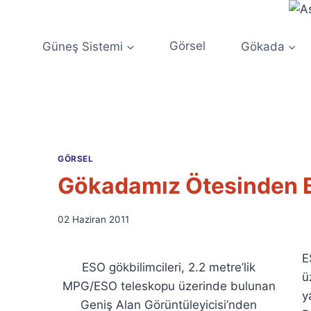
Skip
to
content
Güneş Sistemi
Görsel
Gökada
GÖRSEL
Gökadamız Ötesinden B
By
02 Haziran 2011
Ümit
Fuat
E
Özyar
ESO gökbilimcileri, 2.2 metre’lik
ü
MPG/ESO teleskopu üzerinde bulunan
y
Geniş Alan Görüntüleyicisi’nden