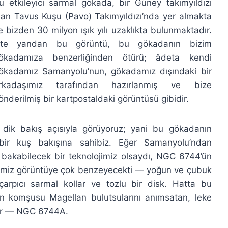
u etkileyici sarmal gökada, bir Güney takımyıldızı
lan Tavus Kuşu (Pavo) Takımyıldızı’nda yer almakta
e bizden 30 milyon ışık yılı uzaklıkta bulunmaktadır.
te yandan bu görüntü, bu gökadanın bizim
ökadamıza benzerliğinden ötürü; âdeta kendi
ökadamız Samanyolu’nun, gökadamız dışındaki bir
rkadaşımız tarafından hazırlanmış ve bize
önderilmiş bir kartpostaldaki görüntüsü gibidir.
ik bakış açısıyla görüyoruz; yani bu gökadanın
bir kuş bakışına sahibiz. Eğer Samanyolu’ndan
 bakabilecek bir teknolojimiz olsaydı, NGC 6744’ün
imiz görüntüye çok benzeyecekti — yoğun ve çubuk
çarpıcı sarmal kollar ve tozlu bir disk. Hatta bu
n komşusu Magellan bulutsularını anımsatan, leke
 var — NGC 6744A.