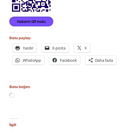
Haberin QR kodu
Bunu paylaş:
Yazdır
E-posta
X
WhatsApp
Facebook
Daha fazla
Bunu beğen:
Y
ü
k
l
e
n
İlgili
i