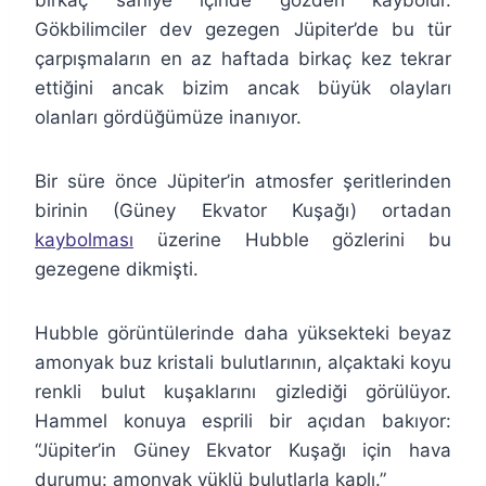
birkaç saniye içinde gözden kaybolur.
Gökbilimciler dev gezegen Jüpiter’de bu tür
çarpışmaların en az haftada birkaç kez tekrar
ettiğini ancak bizim ancak büyük olayları
olanları gördüğümüze inanıyor.
Bir süre önce Jüpiter’in atmosfer şeritlerinden
birinin (Güney Ekvator Kuşağı) ortadan
kaybolması
üzerine Hubble gözlerini bu
gezegene dikmişti.
Hubble görüntülerinde daha yüksekteki beyaz
amonyak buz kristali bulutlarının, alçaktaki koyu
renkli bulut kuşaklarını gizlediği görülüyor.
Hammel konuya esprili bir açıdan bakıyor:
“Jüpiter’in Güney Ekvator Kuşağı için hava
durumu: amonyak yüklü bulutlarla kaplı.”