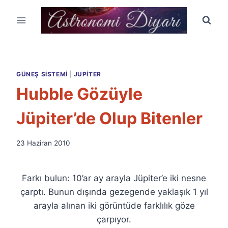
Skip
to
content
GÜNEŞ SISTEMI
|
JUPITER
Hubble Gözüyle
Jüpiter’de Olup Bitenler
By
23 Haziran 2010
Ümit
Fuat
Özyar
Farkı bulun: 10’ar ay arayla Jüpiter’e iki nesne
çarptı. Bunun dışında gezegende yaklaşık 1 yıl
arayla alınan iki görüntüde farklılık göze
çarpıyor.