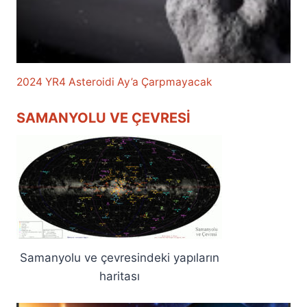
2024 YR4 Asteroidi Ay’a Çarpmayacak
SAMANYOLU VE ÇEVRESI
Samanyolu ve çevresindeki yapıların
haritası