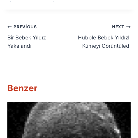
Yazı
PREVIOUS
NEXT
Bir Bebek Yıldız
Hubble Bebek Yıldızlı
gezinmesi
Yakalandı
Kümeyi Görüntüledi
Benzer