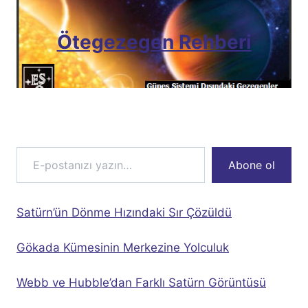
Ötegezegen Rehberi
E-postanızı yazın…
Abone ol
Satürn’ün Dönme Hızındaki Sır Çözüldü
Gökada Kümesinin Merkezine Yolculuk
Webb ve Hubble’dan Farklı Satürn Görüntüsü