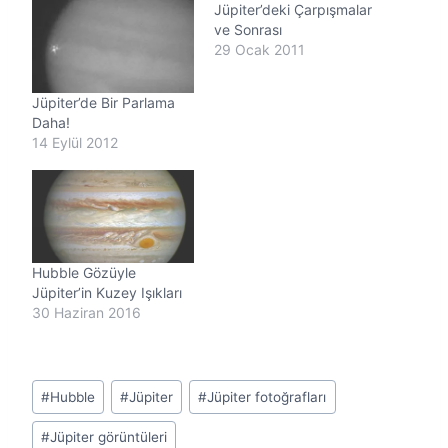
Jüpiter’deki Çarpışmalar
y
o
ve Sonrası
r
29 Ocak 2011
.
.
Jüpiter’de Bir Parlama
.
Daha!
14 Eylül 2012
Hubble Gözüyle
Jüpiter’in Kuzey Işıkları
30 Haziran 2016
Post
#
Hubble
#
Jüpiter
#
Jüpiter fotoğrafları
Tags:
#
Jüpiter görüntüleri