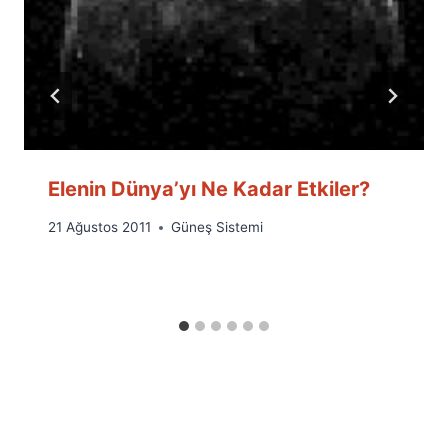
Elenin Dünya’yı Ne Kadar Etkiler?
By
21 Ağustos 2011
Güneş Sistemi
Ümit
Fuat
Özyar