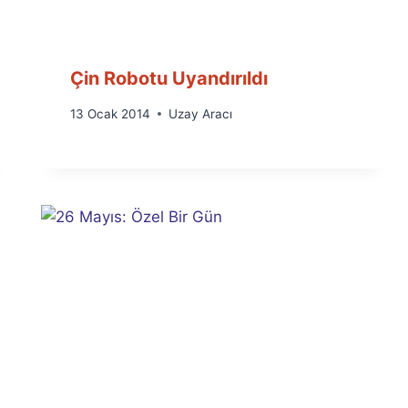
Çin Robotu Uyandırıldı
By
13 Ocak 2014
Uzay Aracı
Ümit
Fuat
Özyar