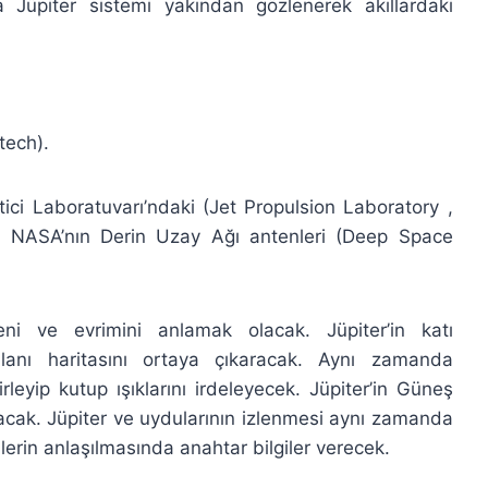
 Jüpiter sistemi yakından gözlenerek akıllardaki
tech).
ici Laboratuvarı’ndaki (Jet Propulsion Laboratory ,
ki NASA’nın Derin Uzay Ağı antenleri (Deep Space
eni ve evrimini anlamak olacak. Jüpiter’in katı
lanı haritasını ortaya çıkaracak. Aynı zamanda
leyip kutup ışıklarını irdeleyecek. Jüpiter’in Güneş
acak. Jüpiter ve uydularının izlenmesi aynı zamanda
erin anlaşılmasında anahtar bilgiler verecek.