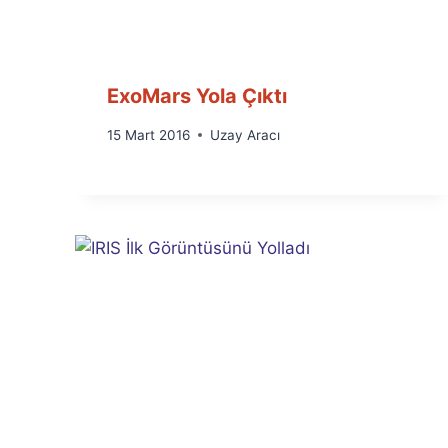
ExoMars Yola Çıktı
By
15 Mart 2016
Uzay Aracı
Ümit
Fuat
Özyar