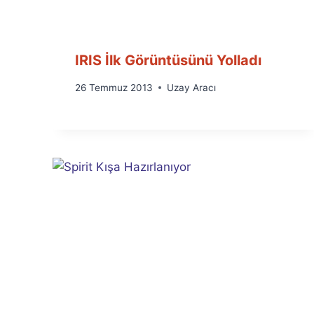
IRIS İlk Görüntüsünü Yolladı
By
26 Temmuz 2013
Uzay Aracı
Ümit
Fuat
Özyar