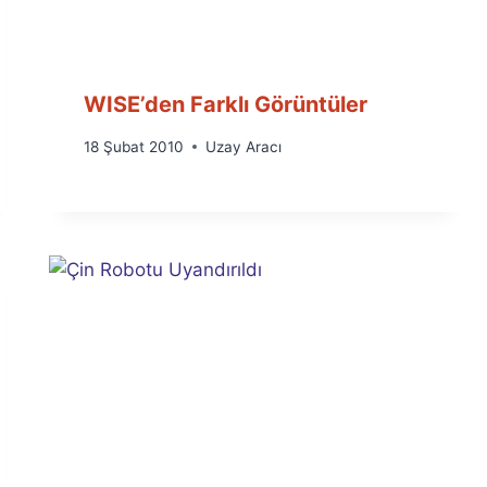
WISE’den Farklı Görüntüler
By
18 Şubat 2010
Uzay Aracı
Ümit
Fuat
Özyar