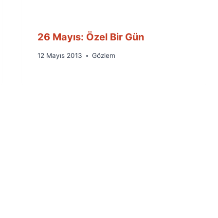
26 Mayıs: Özel Bir Gün
By
12 Mayıs 2013
Gözlem
Ümit
Fuat
Özyar