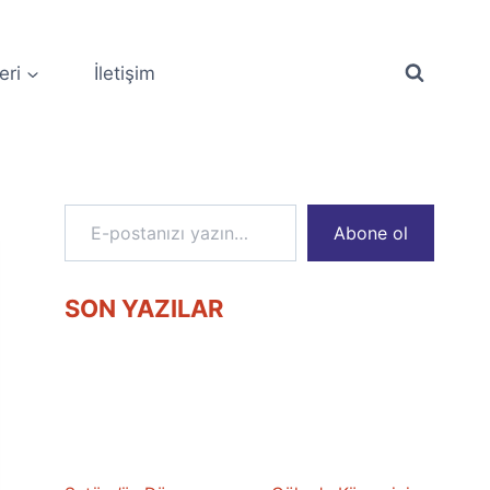
eri
İletişim
E-postanızı yazın…
Abone ol
SON YAZILAR