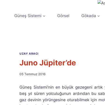
Skip
to
content
Güneş Sistemi
Görsel
Gökada
UZAY ARACI
Juno Jüpiter’de
By
05 Temmuz 2016
Ümit
Fuat
Güneş Sistemi’nin en büyük gezegeni artık 
Özyar
beş yıl süren yolculuğunun ardından bu saba
gaz devinin yörüngesine oturabilmek için mo