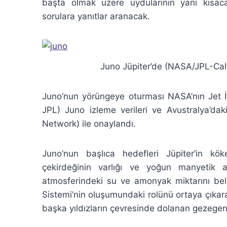
başta olmak üzere uydularının yani kısaca
sorulara yanıtlar aranacak.
Juno Jüpiter’de (NASA/JPL-Cal
Juno’nun yörüngeye oturması NASA’nın Jet İt
JPL) Juno izleme verileri ve Avustralya’da
Network) ile onaylandı.
Juno’nun başlıca hedefleri Jüpiter’in kök
çekirdeğinin varlığı ve yoğun manyetik a
atmosferindeki su ve amonyak miktarını belir
Sistemi’nin oluşumundaki rolünü ortaya çıkar
başka yıldızların çevresinde dolanan gezegenl