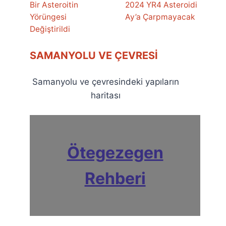
Bir Asteroitin
2024 YR4 Asteroidi
Yörüngesi
Ay’a Çarpmayacak
Değiştirildi
SAMANYOLU VE ÇEVRESI
Samanyolu ve çevresindeki yapıların
haritası
Ötegezegen
Rehberi