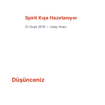
Spirit Kışa Hazırlanıyor
By
21 Ocak 2010
Uzay Aracı
Ümit
Fuat
Özyar
Düşünceniz