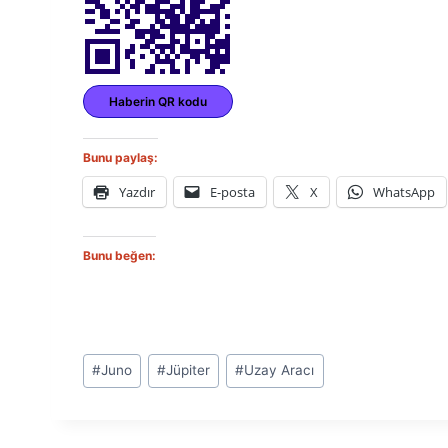
Haberin QR kodu
Bunu paylaş:
Yazdır
E-posta
X
WhatsApp
Bunu beğen:
Post
#
Juno
#
Jüpiter
#
Uzay Aracı
Tags: