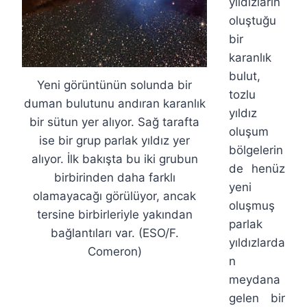
yıldızların
oluştuğu
bir
karanlık
bulut,
Yeni görüntünün solunda bir
tozlu
duman bulutunu andıran karanlık
yıldız
bir sütun yer alıyor. Sağ tarafta
oluşum
ise bir grup parlak yıldız yer
bölgelerin
alıyor. İlk bakışta bu iki grubun
de henüz
birbirinden daha farklı
yeni
olamayacağı görülüyor, ancak
oluşmuş
tersine birbirleriyle yakından
parlak
bağlantıları var. (ESO/F.
yıldızlarda
Comeron)
n
meydana
gelen bir