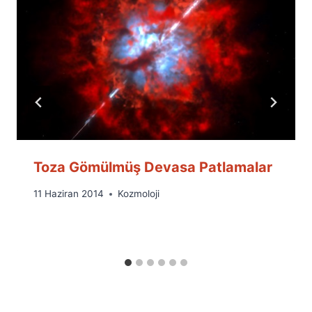
Toza Gömülmüş Devasa Patlamalar
By
11 Haziran 2014
Kozmoloji
Ümit
Fuat
Özyar