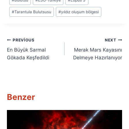
Tags:
#
Tarantula Bulutsusu
#
yıldız oluşum bölgesi
Yazı
PREVIOUS
NEXT
En Büyük Sarmal
Merak Mars Kayasını
gezinmesi
Gökada Keşfedildi
Delmeye Hazırlanıyor
Benzer