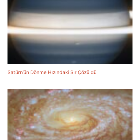
Satürn’ün Dönme Hızındaki Sır Çözüldü