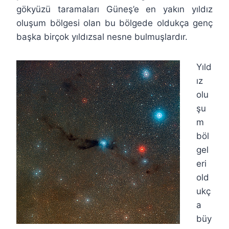
gökyüzü taramaları Güneş’e en yakın yıldız
oluşum bölgesi olan bu bölgede oldukça genç
başka birçok yıldızsal nesne bulmuşlardır.
Yıld
ız
olu
şu
m
böl
gel
eri
old
ukç
a
büy