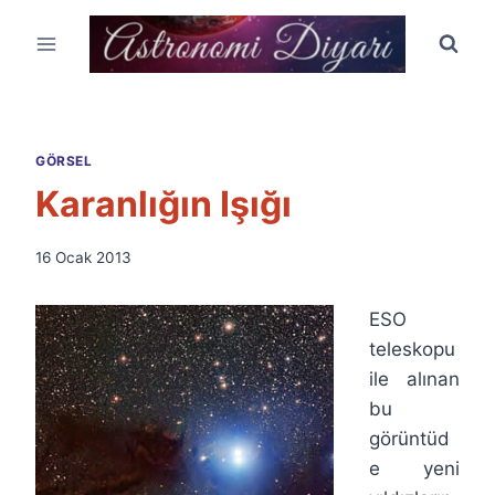
Skip
to
content
GÖRSEL
Karanlığın Işığı
By
16 Ocak 2013
Ümit
Fuat
ESO
Özyar
teleskopu
ile alınan
bu
görüntüd
e yeni