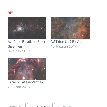
l
e
n
İlgili
i
y
o
r
.
.
Avcı’daki Bulutların Saklı
VST’den Üçü Bir Arada
.
Gizemleri
15 Haziran 2017
04 Ocak 2017
Karanlığı Ateşe Vermek
23 Ocak 2013
Post
#
Bulutsu
#
ESO-Türkiye
#
Lupus 3