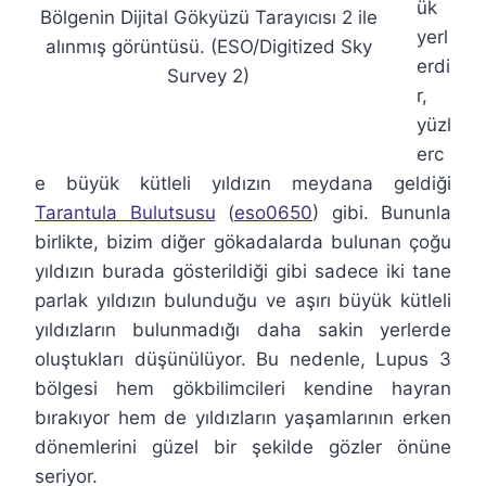
ük
Bölgenin Dijital Gökyüzü Tarayıcısı 2 ile
yerl
alınmış görüntüsü. (ESO/Digitized Sky
erdi
Survey 2)
r,
yüzl
erc
e büyük kütleli yıldızın meydana geldiği
Tarantula Bulutsusu
(
eso0650
) gibi. Bununla
birlikte, bizim diğer gökadalarda bulunan çoğu
yıldızın burada gösterildiği gibi sadece iki tane
parlak yıldızın bulunduğu ve aşırı büyük kütleli
yıldızların bulunmadığı daha sakin yerlerde
oluştukları düşünülüyor. Bu nedenle, Lupus 3
bölgesi hem gökbilimcileri kendine hayran
bırakıyor hem de yıldızların yaşamlarının erken
dönemlerini güzel bir şekilde gözler önüne
seriyor.