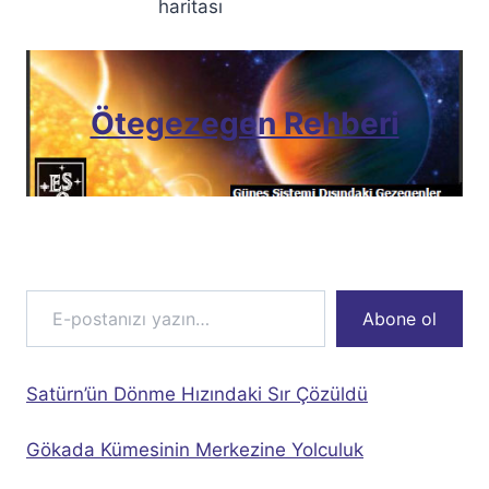
haritası
Ötegezegen Rehberi
E-postanızı yazın…
Abone ol
Satürn’ün Dönme Hızındaki Sır Çözüldü
Gökada Kümesinin Merkezine Yolculuk