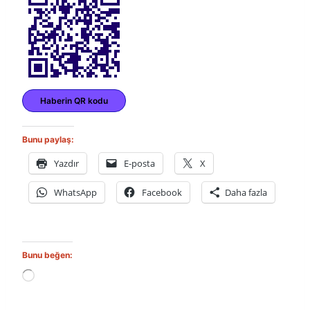
Haberin QR kodu
Bunu paylaş:
Yazdır
E-posta
X
WhatsApp
Facebook
Daha fazla
Bunu beğen:
Y
ü
k