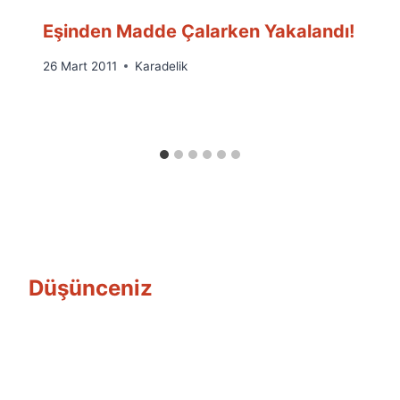
Eşinden Madde Çalarken Yakalandı!
By
26 Mart 2011
Karadelik
Ümit
Fuat
Özyar
Düşünceniz