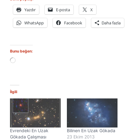
Yazdır
E-posta
X
WhatsApp
Facebook
Daha fazla
Bunu beğen:
Y
ü
k
l
e
n
İlgili
i
y
o
r
.
.
Evrendeki En Uzak
Bilinen En Uzak Gökada
.
Gökada Çalışması
23 Ekim 2013