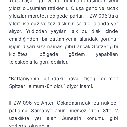
Yoğunlaşan gaz ve toz bulutları arasından yeni
yıldız oluşumları tetiklenir. Oluşa genç ve sıcak
yıldızlar morötesi bölgede parlar. II ZW 096’daki
yıldız ise gaz ve toz diskinin sardığı alanda yer
alıyor. Yıldızdan yayılan ışık bu disk içinde
emildiğinden (bir battaniyenin altındaki görünür
ışığın dışarı sızamaması gibi) ancak Spitzer gibi
kızılötesi bölgede gözlem yapabilen
teleskoplarla görülebilirler.
“Battaniyenin altındaki havai fişeği görmek
Spitzer ile mümkün oldu” diyor Inami.
II ZW 096 ve Anten Gökadası’ndaki bu nükleer
patlama Samanyolu’nun merkezinden 3’te 2
uzaklıkta yer alan Güneş’in konumu gibi
yerlerde oluşabilir.