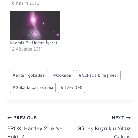
16 Kasım 2012
Kozmik Bir Ünlem İşareti
12 Ağustos 2011
Post
#
anten gökadası
#
Gökada
#
Gökada birleşmesi
Tags:
#
Gökada çarpışması
#
II Zw 096
Yazı
PREVIOUS
NEXT
EPOXI Hartley 2’de Ne
Güneş Kuyruklu Yıldız
gezinmesi
Buldu?
Çalmış