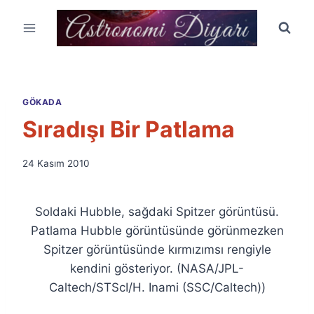
Skip
to
content
GÖKADA
Sıradışı Bir Patlama
By
24 Kasım 2010
Ümit
Fuat
Özyar
Soldaki Hubble, sağdaki Spitzer görüntüsü.
Patlama Hubble görüntüsünde görünmezken
Spitzer görüntüsünde kırmızımsı rengiyle
kendini gösteriyor. (NASA/JPL-
Caltech/STScI/H. Inami (SSC/Caltech))