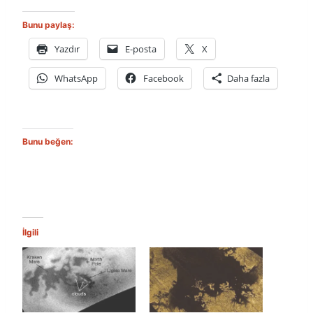
Bunu paylaş:
Yazdır
E-posta
X
WhatsApp
Facebook
Daha fazla
Bunu beğen:
İlgili