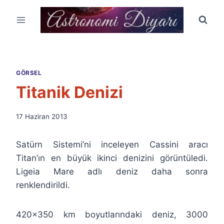
Skip
to
content
GÖRSEL
Titanik Denizi
By
17 Haziran 2013
Ümit
Fuat
Satürn Sistemi’ni inceleyen Cassini aracı
Özyar
Titan’ın en büyük ikinci denizini görüntüledi.
Ligeia Mare adlı deniz daha sonra
renklendirildi.
420×350 km boyutlarındaki deniz, 3000