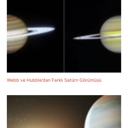
Webb ve Hubble’dan Farklı Satürn Görüntüsü