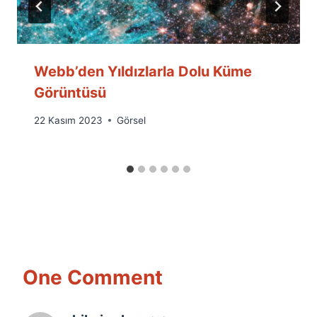
Webb’den Yıldızlarla Dolu Küme
Görüntüsü
By
22 Kasım 2023
Görsel
Ümit
Fuat
Özyar
One Comment