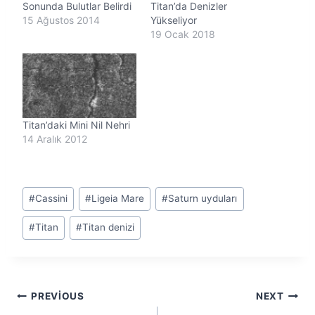
Sonunda Bulutlar Belirdi
Titan’da Denizler
15 Ağustos 2014
Yükseliyor
19 Ocak 2018
Titan’daki Mini Nil Nehri
14 Aralık 2012
Post
#
Cassini
#
Ligeia Mare
#
Saturn uyduları
Tags:
#
Titan
#
Titan denizi
Yazı
PREVIOUS
NEXT