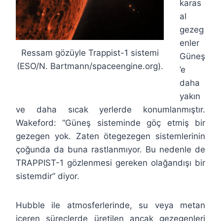
karas
al
gezeg
enler
Ressam gözüyle Trappist-1 sistemi
Güneş
(ESO/N. Bartmann/spaceengine.org).
’e
daha
yakın
ve daha sıcak yerlerde konumlanmıştır.
Wakeford: “Güneş sisteminde göç etmiş bir
gezegen yok. Zaten ötegezegen sistemlerinin
çoğunda da buna rastlanmıyor. Bu nedenle de
TRAPPIST-1 gözlenmesi gereken olağandışı bir
sistemdir” diyor.
Hubble ile atmosferlerinde, su veya metan
içeren süreçlerde üretilen ancak gezegenleri