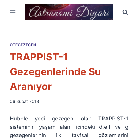
Skip
to
content
ÖTEGEZEGEN
TRAPPIST-1
Gezegenlerinde Su
Aranıyor
By
06 Şubat 2018
Ümit
Fuat
Hubble yedi gezegeni olan TRAPPIST-1
Özyar
sisteminin yaşam alanı içindeki d,e,f ve g
gezegenlerinin ilk tayfsal gözlemlerini