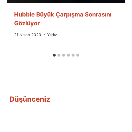
Hubble Büyük Çarpışma Sonrasını
Gözlüyor
By
21 Nisan 2020
Yıldız
Ümit
Fuat
Özyar
Düşünceniz