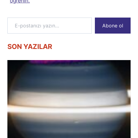
öğrenin.
E-postanızı yazın…
Abone ol
SON YAZILAR