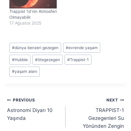
Trappist 1d’nin Atmosferi
Olmayabilir
17 Ağustos 2025
Post
#
dünya benzeri gezegen
#
evrende yaşam
Tags:
#
Hubble
#
ötegezegen
#
Trappist-1
#
yaşam alanı
Yazı
PREVIOUS
NEXT
Astronomi Diyarı 10
TRAPPIST-1
gezinmesi
Yaşında
Gezegenleri Su
Yönünden Zengin