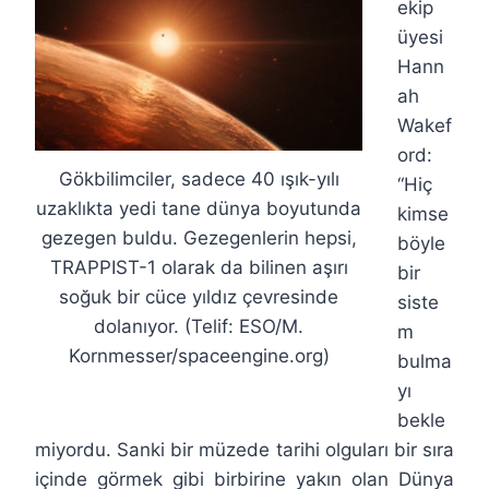
ekip
üyesi
Hann
ah
Wakef
ord:
Gökbilimciler, sadece 40 ışık-yılı
“Hiç
uzaklıkta yedi tane dünya boyutunda
kimse
gezegen buldu. Gezegenlerin hepsi,
böyle
TRAPPIST-1 olarak da bilinen aşırı
bir
soğuk bir cüce yıldız çevresinde
siste
dolanıyor. (Telif: ESO/M.
m
Kornmesser/spaceengine.org)
bulma
yı
bekle
miyordu. Sanki bir müzede tarihi olguları bir sıra
içinde görmek gibi birbirine yakın olan Dünya