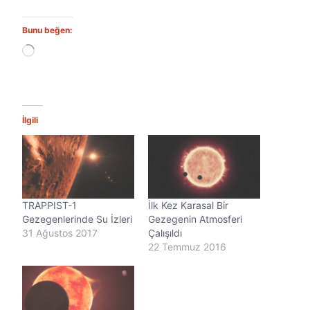
Bunu beğen:
Y
ü
k
l
e
n
İlgili
i
y
o
r
.
.
TRAPPIST-1
İlk Kez Karasal Bir
.
Gezegenlerinde Su İzleri
Gezegenin Atmosferi
31 Ağustos 2017
Çalışıldı
22 Temmuz 2016